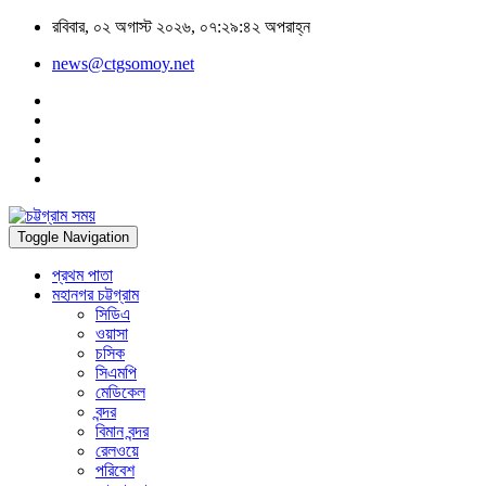
রবিবার, ০২ অগাস্ট ২০২৬, ০৭:২৯:৪২ অপরাহ্ন
news@ctgsomoy.net
Toggle Navigation
প্রথম পাতা
মহানগর চট্টগ্রাম
সিডিএ
ওয়াসা
চসিক
সিএমপি
মেডিকেল
বন্দর
বিমান বন্দর
রেলওয়ে
পরিবেশ