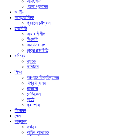
আবহাওয়া
জেলা প্রশাসন
জাতীয়
আন্তর্জাতিক
প্রবাসে চট্টগ্রাম
রাজনীতি
আওয়ামীলীগ
বিএনপি
অন্যান্য দল
ছাত্র রাজনীতি
বাণিজ্য
ব্যাংক
কাস্টমস
শিক্ষা
চট্টগ্রাম বিশ্ববিদ্যালয়
বিশ্ববিদ্যালয়
মাদরাসা
মেডিকেল
চুয়েট
ক্যাম্পাস
বিনোদন
খেলা
অন্যান্য
স্বাস্থ্য
আইন-আদালত