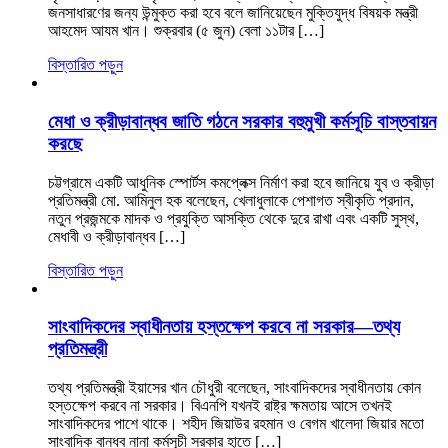
জনসাধারণের জন্য উন্মুক্ত করা হবে বলে জানিয়েছেন মুক্তিযুদ্ধ বিষয়ক মন্ত্রী
আহমেদ আযম খান। শুক্রবার (৫ জুন) বেলা ১১টার […]
বিস্তারিত পড়ুন
মেধা ও ক্রীড়াবান্ধব জাতি গঠনে সরকার বহুমুখী কর্মসূচি বাস্তবায়ন
করছে
চট্টগ্রামে একটি আধুনিক স্পোর্টস কমপ্লেক্স নির্মাণ করা হবে জানিয়ে যুব ও ক্রীড়া
প্রতিমন্ত্রী মো. আমিনুল হক বলেছেন, খেলাধুলাকে পেশাগত স্বীকৃতি প্রদান,
নতুন প্রজন্মকে মাদক ও প্রযুক্তি আসক্তি থেকে দুরে রাখা এবং একটি সুস্থ,
মেধাবী ও ক্রীড়াবান্ধব […]
বিস্তারিত পড়ুন
সাংবাদিকদের স্বাধীনতায় হস্তক্ষেপ করবে না সরকার—তথ্য
প্রতিমন্ত্রী
তথ্য প্রতিমন্ত্রী ইয়াসের খান চৌধুরী বলেছেন, সাংবাদিকদের স্বাধীনতায় কোন
হস্তক্ষেপ করবে না সরকার। বিএনপি যখনই রাষ্ট্র ক্ষমতায় আসে তখনই
সাংবাদিকদের পাশে থাকে। শহীদ জিয়াউর রহমান ও বেগম খালেদা জিয়ার মতো
সাংবাদিক বান্ধব নানা কর্মসূচী সরকার হাতে […]