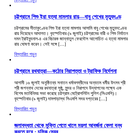
চট্টগ্রামে শিশু ইরা হত্যা মামলার রায়—বাবু শেখের মৃত্যুদণ্ড
চট্টগ্রামের সীতাকুণ্ডের শিশু ইরা হত্যা মামলায় আসামি বাবু শেখের মৃত্যুদণ্ডের
রায় দিয়েছেন আদালত। বৃহস্পতিবার (৯ জুলাই) চট্টগ্রামের নারী ও শিশু নির্যাতন
দমন ট্রাইব্যুনাল-৪ এর বিচারক জান্নাতুল ফেরদৌস আলোচিত এ হত্যা মামলার
রায় ঘোষণা করেন। সেই সঙ্গে […]
বিস্তারিত পড়ুন
চট্টগ্রামে রথযাত্রা—কঠোর নিরাপত্তা ও ট্রাফিক নির্দেশনা
আগামী ১৬ জুলাই অনুষ্ঠিতব্য সনাতন ধর্মাবলম্বীদের অন্যতম ধর্মীয় উৎসব শ্রী
শ্রী জগন্নাথ দেবের রথযাত্রা সুষ্ঠু, সুন্দর ও নিরাপদে উদ্‌যাপনের লক্ষ্যে এক
বিশেষ মতবিনিময় সভা করেছে চট্টগ্রাম মেট্রোপলিটন পুলিশ (সিএমপি)।
বৃহস্পতিবার (৯ জুলাই) দামপাড়াস্থ সিএমপি সদর দপ্তরের […]
বিস্তারিত পড়ুন
জলাবদ্ধতা থেকে মুক্তি পেতে খালে ময়লা আবর্জনা ফেলা বন্ধ
করতে হবে : চসিক মেয়র