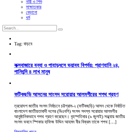
নারী ও শিশু
সাক্ষাতকার
বেড়ানো
ধর্ম
Tag:
বাড়বে
কক্সবাজারে বন্যা ও পাহাড়ধসে ভয়াবহ বিপর্যয়: প্রাণহানি ২৪,
পানিবন্দি ৪ লাখ মানুষ
ফটিকছড়ি আসনের সাংসদ সরোয়ার আলমগীরের শপথ গ্রহণ
ত্রয়োদশ জাতীয় সংসদ নির্বাচনে চট্টগ্রাম-২ (ফটিকছড়ি) আসন থেকে নির্বাচিত
বাংলাদেশ জাতীয়তাবাদী দলের (বিএনপি) সংসদ সদস্য সরোয়ার আলমগীর
আনুষ্ঠানিকভাবে শপথ গ্রহণ করেছেন। বৃহস্পতিবার (৯ জুলাই) সন্ধ্যায় জাতীয়
সংসদ ভবনে স্পিকার হাফিজ উদ্দিন আহমদ বীর বিক্রম তাকে শপথ […]
বিস্তারিত পড়ুন