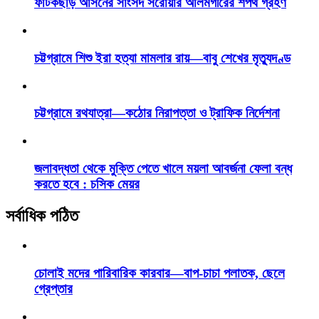
ফটিকছড়ি আসনের সাংসদ সরোয়ার আলমগীরের শপথ গ্রহণ
চট্টগ্রামে শিশু ইরা হত্যা মামলার রায়—বাবু শেখের মৃত্যুদণ্ড
চট্টগ্রামে রথযাত্রা—কঠোর নিরাপত্তা ও ট্রাফিক নির্দেশনা
জলাবদ্ধতা থেকে মুক্তি পেতে খালে ময়লা আবর্জনা ফেলা বন্ধ
করতে হবে : চসিক মেয়র
সর্বাধিক পঠিত
চোলাই মদের পারিবারিক কারবার—বাপ-চাচা পলাতক, ছেলে
গ্রেপ্তার