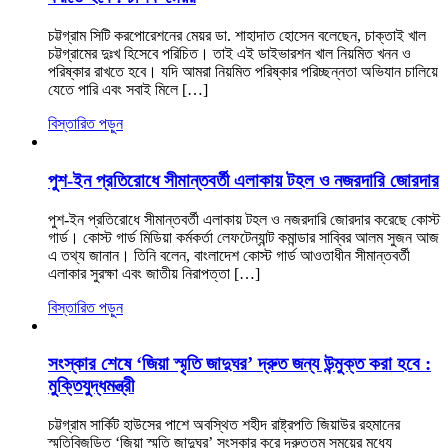
চট্টগ্রাম সিটি করপোরেশনের মেয়র ডা. শাহাদাত হোসেন বলেছেন, চাক্তাই খাল
চট্টগ্রামের দুঃখ হিসেবে পরিচিত। তাই এই ডাইভারশন খাল নিয়মিত খনন ও
পরিষ্কার রাখতে হবে। যদি আমরা নিয়মিত পরিষ্কার পরিচ্ছন্নতা অভিযান চালিয়ে
যেতে পারি এবং সবাই মিলে […]
বিস্তারিত পড়ুন
পুশ-ইন প্রতিরোধে সীমান্তবর্তী এলাকায় টহল ও নজরদারি জোরদার
পুশ-ইন প্রতিরোধে সীমান্তবর্তী এলাকায় টহল ও নজরদারি জোরদার করেছে কোস্ট
গার্ড। কোস্ট গার্ড মিডিয়া কর্মকর্তা লেফটেন্যান্ট কমান্ডার সাব্বির আলম সুজন আজ
এ তথ্য জানান। তিনি বলেন, বাংলাদেশ কোস্ট গার্ড আওতাধীন সীমান্তবর্তী
এলাকার সুরক্ষা এবং জাতীয় নিরাপত্তা […]
বিস্তারিত পড়ুন
সংস্কার শেষে ‘জিয়া স্মৃতি জাদুঘর’ দ্রুত জন্য উন্মুক্ত করা হবে :
মুক্তিযুদ্ধমন্ত্রী
চট্টগ্রাম সার্কিট হাউসের পাশে অবস্থিত শহীদ রাষ্ট্রপতি জিয়াউর রহমানের
স্মৃতিবিজড়িত ‘জিয়া স্মৃতি জাদুঘর’ সংস্কার করে দ্রুততম সময়ের মধ্যে