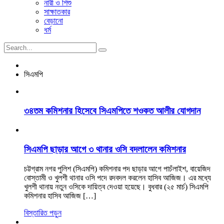
নারী ও শিশু
সাক্ষাতকার
বেড়ানো
ধর্ম
সিএমপি
৩৪তম কমিশনার হিসেবে সিএমপিতে শওকত আলীর যোগদান
সিএমপি ছাড়ার আগে ৩ থানার ওসি বদলালেন কমিশনার
চট্টগ্রাম নগর পুলিশ (সিএমপি) কমিশনার পদ ছাড়ার আগে পাচঁলাইশ, বায়েজিদ
বোস্তামী ও খুলশী থানার ওসি পদে রদবদল করলেন হাসিব আজিজ। এর মধ্যে
খুলশী থানায় নতুন ওসিকে দায়িত্ব দেওয়া হয়েছে। বুধবার (২৫ মার্চ) সিএমপি
কমিশনার হাসিব আজিজ […]
বিস্তারিত পড়ুন