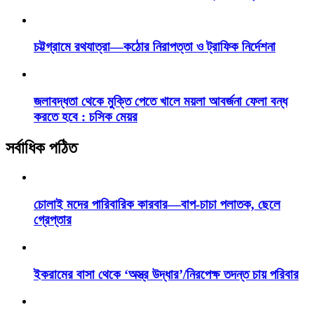
চট্টগ্রামে রথযাত্রা—কঠোর নিরাপত্তা ও ট্রাফিক নির্দেশনা
জলাবদ্ধতা থেকে মুক্তি পেতে খালে ময়লা আবর্জনা ফেলা বন্ধ
করতে হবে : চসিক মেয়র
সর্বাধিক পঠিত
চোলাই মদের পারিবারিক কারবার—বাপ-চাচা পলাতক, ছেলে
গ্রেপ্তার
ইকরামের বাসা থেকে ‘অস্ত্র উদ্ধার’/নিরপেক্ষ তদন্ত চায় পরিবার