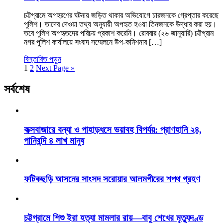
চট্টগ্রামে অপহরণের ঘটনায় জড়িত থাকার অভিযোগে চারজনকে গ্রেপ্তার করেছে
পুলিশ। তাদের দেওয়া তথ্য অনুযায়ী অপহৃত হওয়া তিনজনকে উদ্ধার করা হয়।
তবে পুলিশ অপহৃতদের পরিচয় প্রকাশ করেনি। রোববার (২৬ জানুয়ারি) চট্টগ্রাম
নগর পুলিশ কার্যালয়ে সংবাদ সম্মেলনে উপ-কমিশনার […]
বিস্তারিত পড়ুন
1
2
Next Page »
সর্বশেষ
কক্সবাজারে বন্যা ও পাহাড়ধসে ভয়াবহ বিপর্যয়: প্রাণহানি ২৪,
পানিবন্দি ৪ লাখ মানুষ
ফটিকছড়ি আসনের সাংসদ সরোয়ার আলমগীরের শপথ গ্রহণ
চট্টগ্রামে শিশু ইরা হত্যা মামলার রায়—বাবু শেখের মৃত্যুদণ্ড