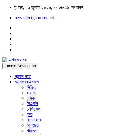
বুধবার, ২৯ জুলাই ২০২৬, ১১:৫৮:১৬ অপরাহ্ন
news@ctgsomoy.net
Toggle Navigation
প্রথম পাতা
মহানগর চট্টগ্রাম
সিডিএ
ওয়াসা
চসিক
সিএমপি
মেডিকেল
বন্দর
বিমান বন্দর
রেলওয়ে
পরিবেশ