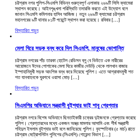
চট্টগ্রাম নগর পুলিশ-সিএমপি বিভিন্ন গুরুত্বপূর্ণ এলাকায় ২৬৯টি সিসি ক্যামেরা
স্থাপন করেছে। আইনশৃঙ্খলা পরিস্থিতি তদারকি করতে এই উদ্যোগ বলে
জানান সিএমপি কমিশনার হাসিব আজিজ। নতুন ২৬৯টি ক্যামেরা চট্টগ্রাম
মহানগরের ৯টি থানার ৮১টি পয়েন্টে স্থাপন করা হয়েছে। রবিবার […]
বিস্তারিত পড়ুন
মেলা ঘিরে সড়ক বন্ধ করে দিল সিএমপি, মানুষের ভোগান্তি
চট্টগ্রাম নগরের পাঁচ তারকা হোটেল রেডিসন ব্লু বে ভিউতে এক নারীরের
আয়োজনে ঈদের পোশাকের মেলা ঘিরে কাজীর দেউড়ি থেকে লালখান বাজার
ইস্পাহানিমুখী সড়ক আংশিক বন্ধ করে দিয়েছে পুলিশ। এতে আগ্রাবাদমুখী শত
শত যানবাহনকে ঘুরপথে ওয়াসা মোড় […]
বিস্তারিত পড়ুন
সিএমপির অভিযানে সন্ত্রাসী বুইশ্যার ভাই শাবু গ্রেপ্তার
চট্টগ্রাম নগরে বিশেষ অভিযানে ছিনতাইকারী চক্রের দুইজনকে গ্রেপ্তার করেছে
পুলিশ। গ্রেপ্তারদের মধ্যে একজন অস্ত্র মামলার আসামি এবং শীর্ষ সন্ত্রাসী
শহিদুল ইসলাম বুইশ্যার ভাই বলে জানিয়েছে পুলিশ। বৃহস্পতিবার (৫ মার্চ) রাতে
চট্টগ্রাম মেট্রোপলিটন পুলিশের (সিএমপি) গোয়েন্দা বিভাগ […]