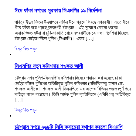
ঈদে ফাঁকা নগরের সুরক্ষায় সিএমপির ১৯ নির্দেশনা
পবিত্র ঈদুল ফিতর উদযাপনে নাড়ির টানে গ্রামে ফিরছে নগরবাসী। এতে ধীরে
ধীরে ফাঁকা হয়ে পড়ছে বন্দরনগরী চট্টগ্রাম। এই সুযোগে কোনো ধরনের
অনাকাঙ্ক্ষিত ঘটনা বা চুরি-ডাকাতি রোধে নগরবাসীকে ১৯ দফা নির্দেশনা দিয়েছে
চট্টগ্রাম মেট্রোপলিটন পুলিশ (সিএমপি)। একই […]
বিস্তারিত পড়ুন
সিএমপির নতুন কমিশনার শওকত আলী
চট্টগ্রাম নগর পুলিশ-সিএমপি’র কমিশনার হিসেবে পদায়ন করা হয়েছে ঢাকা
মেট্রোপলিটন পুলিশের অতিরিক্ত পুলিশ কমিশনার (লজিস্টিকস্) হাসান মো.
শওকত আলীকে। শওকত আলী সিএমপিতে এর আগেও বিভিন্ন গুরুত্বপূর্ণ পদে
দায়িত্ব পালন করেছেন। তিনি আর্মড পুলিশ ব্যাটালিয়নে (এপিবিএন) অতিরিক্ত
[…]
বিস্তারিত পড়ুন
চট্টগ্রাম নগরে ২৬৯টি সিসি ক্যামেরা স্থাপন করলো সিএমপি