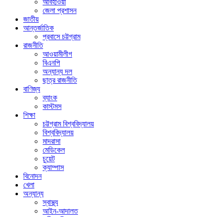
আবহাওয়া
জেলা প্রশাসন
জাতীয়
আন্তর্জাতিক
প্রবাসে চট্টগ্রাম
রাজনীতি
আওয়ামীলীগ
বিএনপি
অন্যান্য দল
ছাত্র রাজনীতি
বাণিজ্য
ব্যাংক
কাস্টমস
শিক্ষা
চট্টগ্রাম বিশ্ববিদ্যালয়
বিশ্ববিদ্যালয়
মাদরাসা
মেডিকেল
চুয়েট
ক্যাম্পাস
বিনোদন
খেলা
অন্যান্য
স্বাস্থ্য
আইন-আদালত