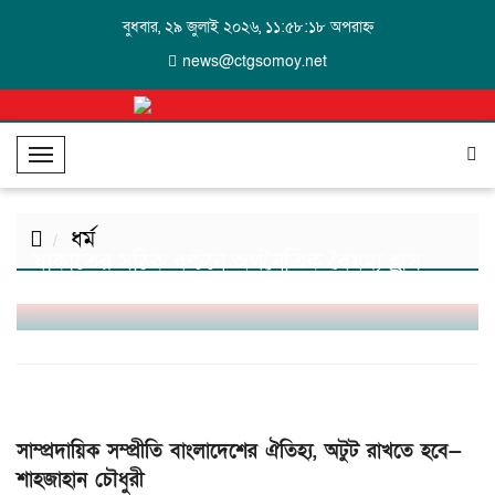
বুধবার, ২৯ জুলাই ২০২৬, ১১:৫৮:১৮ অপরাহ্ন
news@ctgsomoy.net
T
o
g
ধর্ম
g
যাকাতের সঠিক বণ্টনে অর্থনৈতিক বৈষম্য হ্রাস
l
পাবে—চসিক মেয়র
e
N
a
v
i
g
সাম্প্রদায়িক সম্প্রীতি বাংলাদেশের ঐতিহ্য, অটুট রাখতে হবে—
a
t
শাহজাহান চৌধুরী