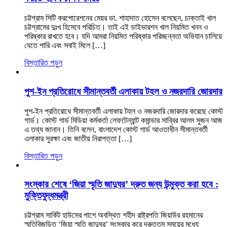
চট্টগ্রাম সিটি করপোরেশনের মেয়র ডা. শাহাদাত হোসেন বলেছেন, চাক্তাই খাল
চট্টগ্রামের দুঃখ হিসেবে পরিচিত। তাই এই ডাইভারশন খাল নিয়মিত খনন ও
পরিষ্কার রাখতে হবে। যদি আমরা নিয়মিত পরিষ্কার পরিচ্ছন্নতা অভিযান চালিয়ে
যেতে পারি এবং সবাই মিলে […]
বিস্তারিত পড়ুন
পুশ-ইন প্রতিরোধে সীমান্তবর্তী এলাকায় টহল ও নজরদারি জোরদার
পুশ-ইন প্রতিরোধে সীমান্তবর্তী এলাকায় টহল ও নজরদারি জোরদার করেছে কোস্ট
গার্ড। কোস্ট গার্ড মিডিয়া কর্মকর্তা লেফটেন্যান্ট কমান্ডার সাব্বির আলম সুজন আজ
এ তথ্য জানান। তিনি বলেন, বাংলাদেশ কোস্ট গার্ড আওতাধীন সীমান্তবর্তী
এলাকার সুরক্ষা এবং জাতীয় নিরাপত্তা […]
বিস্তারিত পড়ুন
সংস্কার শেষে ‘জিয়া স্মৃতি জাদুঘর’ দ্রুত জন্য উন্মুক্ত করা হবে :
মুক্তিযুদ্ধমন্ত্রী
চট্টগ্রাম সার্কিট হাউসের পাশে অবস্থিত শহীদ রাষ্ট্রপতি জিয়াউর রহমানের
স্মৃতিবিজড়িত ‘জিয়া স্মৃতি জাদুঘর’ সংস্কার করে দ্রুততম সময়ের মধ্যে