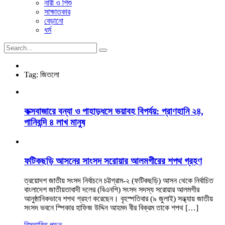
নারী ও শিশু
সাক্ষাতকার
বেড়ানো
ধর্ম
Tag:
জিতলো
কক্সবাজারে বন্যা ও পাহাড়ধসে ভয়াবহ বিপর্যয়: প্রাণহানি ২৪,
পানিবন্দি ৪ লাখ মানুষ
ফটিকছড়ি আসনের সাংসদ সরোয়ার আলমগীরের শপথ গ্রহণ
ত্রয়োদশ জাতীয় সংসদ নির্বাচনে চট্টগ্রাম-২ (ফটিকছড়ি) আসন থেকে নির্বাচিত
বাংলাদেশ জাতীয়তাবাদী দলের (বিএনপি) সংসদ সদস্য সরোয়ার আলমগীর
আনুষ্ঠানিকভাবে শপথ গ্রহণ করেছেন। বৃহস্পতিবার (৯ জুলাই) সন্ধ্যায় জাতীয়
সংসদ ভবনে স্পিকার হাফিজ উদ্দিন আহমদ বীর বিক্রম তাকে শপথ […]
বিস্তারিত পড়ুন