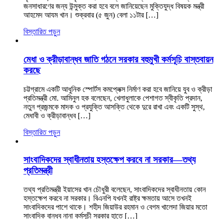
জনসাধারণের জন্য উন্মুক্ত করা হবে বলে জানিয়েছেন মুক্তিযুদ্ধ বিষয়ক মন্ত্রী
আহমেদ আযম খান। শুক্রবার (৫ জুন) বেলা ১১টার […]
বিস্তারিত পড়ুন
মেধা ও ক্রীড়াবান্ধব জাতি গঠনে সরকার বহুমুখী কর্মসূচি বাস্তবায়ন
করছে
চট্টগ্রামে একটি আধুনিক স্পোর্টস কমপ্লেক্স নির্মাণ করা হবে জানিয়ে যুব ও ক্রীড়া
প্রতিমন্ত্রী মো. আমিনুল হক বলেছেন, খেলাধুলাকে পেশাগত স্বীকৃতি প্রদান,
নতুন প্রজন্মকে মাদক ও প্রযুক্তি আসক্তি থেকে দুরে রাখা এবং একটি সুস্থ,
মেধাবী ও ক্রীড়াবান্ধব […]
বিস্তারিত পড়ুন
সাংবাদিকদের স্বাধীনতায় হস্তক্ষেপ করবে না সরকার—তথ্য
প্রতিমন্ত্রী
তথ্য প্রতিমন্ত্রী ইয়াসের খান চৌধুরী বলেছেন, সাংবাদিকদের স্বাধীনতায় কোন
হস্তক্ষেপ করবে না সরকার। বিএনপি যখনই রাষ্ট্র ক্ষমতায় আসে তখনই
সাংবাদিকদের পাশে থাকে। শহীদ জিয়াউর রহমান ও বেগম খালেদা জিয়ার মতো
সাংবাদিক বান্ধব নানা কর্মসূচী সরকার হাতে […]