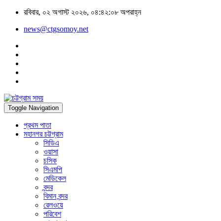
রবিবার, ০২ অগাস্ট ২০২৬, ০৪:৪২:০৮ অপরাহ্ন
news@ctgsomoy.net
Toggle Navigation
প্রথম পাতা
মহানগর চট্টগ্রাম
সিডিএ
ওয়াসা
চসিক
সিএমপি
মেডিকেল
বন্দর
বিমান বন্দর
রেলওয়ে
পরিবেশ