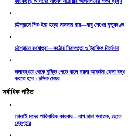
ফটিকছড়ি আসনের সাংসদ সরোয়ার আলমগীরের শপথ গ্রহণ
চট্টগ্রামে শিশু ইরা হত্যা মামলার রায়—বাবু শেখের মৃত্যুদণ্ড
চট্টগ্রামে রথযাত্রা—কঠোর নিরাপত্তা ও ট্রাফিক নির্দেশনা
জলাবদ্ধতা থেকে মুক্তি পেতে খালে ময়লা আবর্জনা ফেলা বন্ধ
করতে হবে : চসিক মেয়র
সর্বাধিক পঠিত
চোলাই মদের পারিবারিক কারবার—বাপ-চাচা পলাতক, ছেলে
গ্রেপ্তার