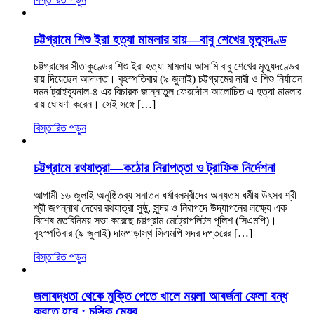
চট্টগ্রামে শিশু ইরা হত্যা মামলার রায়—বাবু শেখের মৃত্যুদণ্ড
চট্টগ্রামের সীতাকুণ্ডের শিশু ইরা হত্যা মামলায় আসামি বাবু শেখের মৃত্যুদণ্ডের
রায় দিয়েছেন আদালত। বৃহস্পতিবার (৯ জুলাই) চট্টগ্রামের নারী ও শিশু নির্যাতন
দমন ট্রাইব্যুনাল-৪ এর বিচারক জান্নাতুল ফেরদৌস আলোচিত এ হত্যা মামলার
রায় ঘোষণা করেন। সেই সঙ্গে […]
বিস্তারিত পড়ুন
চট্টগ্রামে রথযাত্রা—কঠোর নিরাপত্তা ও ট্রাফিক নির্দেশনা
আগামী ১৬ জুলাই অনুষ্ঠিতব্য সনাতন ধর্মাবলম্বীদের অন্যতম ধর্মীয় উৎসব শ্রী
শ্রী জগন্নাথ দেবের রথযাত্রা সুষ্ঠু, সুন্দর ও নিরাপদে উদ্‌যাপনের লক্ষ্যে এক
বিশেষ মতবিনিময় সভা করেছে চট্টগ্রাম মেট্রোপলিটন পুলিশ (সিএমপি)।
বৃহস্পতিবার (৯ জুলাই) দামপাড়াস্থ সিএমপি সদর দপ্তরের […]
বিস্তারিত পড়ুন
জলাবদ্ধতা থেকে মুক্তি পেতে খালে ময়লা আবর্জনা ফেলা বন্ধ
করতে হবে : চসিক মেয়র