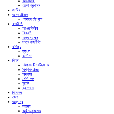
আবহাওয়া
জেলা প্রশাসন
জাতীয়
আন্তর্জাতিক
প্রবাসে চট্টগ্রাম
রাজনীতি
আওয়ামীলীগ
বিএনপি
অন্যান্য দল
ছাত্র রাজনীতি
বাণিজ্য
ব্যাংক
কাস্টমস
শিক্ষা
চট্টগ্রাম বিশ্ববিদ্যালয়
বিশ্ববিদ্যালয়
মাদরাসা
মেডিকেল
চুয়েট
ক্যাম্পাস
বিনোদন
খেলা
অন্যান্য
স্বাস্থ্য
আইন-আদালত