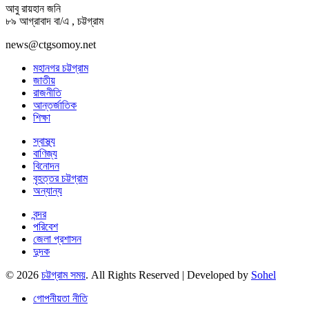
আবু রায়হান জনি
৮৯ আগ্রাবাদ বা/এ , চট্টগ্রাম
news@ctgsomoy.net
মহানগর চট্টগ্রাম
জাতীয়
রাজনীতি
আন্তর্জাতিক
শিক্ষা
স্বাস্থ্য
বাণিজ্য
বিনোদন
বৃহত্তর চট্টগ্রাম
অন্যান্য
বন্দর
পরিবেশ
জেলা প্রশাসন
দুদক
© 2026
চট্টগ্রাম সময়
. All Rights Reserved | Developed by
Sohel
গোপনীয়তা নীতি