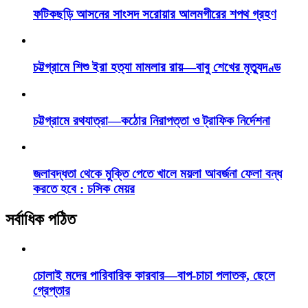
ফটিকছড়ি আসনের সাংসদ সরোয়ার আলমগীরের শপথ গ্রহণ
চট্টগ্রামে শিশু ইরা হত্যা মামলার রায়—বাবু শেখের মৃত্যুদণ্ড
চট্টগ্রামে রথযাত্রা—কঠোর নিরাপত্তা ও ট্রাফিক নির্দেশনা
জলাবদ্ধতা থেকে মুক্তি পেতে খালে ময়লা আবর্জনা ফেলা বন্ধ
করতে হবে : চসিক মেয়র
সর্বাধিক পঠিত
চোলাই মদের পারিবারিক কারবার—বাপ-চাচা পলাতক, ছেলে
গ্রেপ্তার