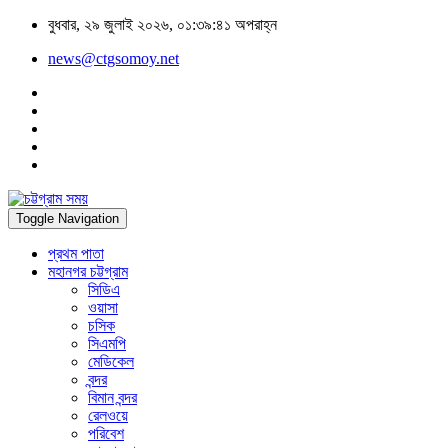
বুধবার, ২৯ জুলাই ২০২৬, ০১:৩৯:৪১ অপরাহ্ন
news@ctgsomoy.net
Toggle Navigation
প্রথম পাতা
মহানগর চট্টগ্রাম
সিডিএ
ওয়াসা
চসিক
সিএমপি
মেডিকেল
বন্দর
বিমান বন্দর
রেলওয়ে
পরিবেশ