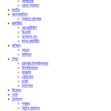
আবহাওয়া
জেলা প্রশাসন
জাতীয়
আন্তর্জাতিক
প্রবাসে চট্টগ্রাম
রাজনীতি
আওয়ামীলীগ
বিএনপি
অন্যান্য দল
ছাত্র রাজনীতি
বাণিজ্য
ব্যাংক
কাস্টমস
শিক্ষা
চট্টগ্রাম বিশ্ববিদ্যালয়
বিশ্ববিদ্যালয়
মাদরাসা
মেডিকেল
চুয়েট
ক্যাম্পাস
বিনোদন
খেলা
অন্যান্য
স্বাস্থ্য
আইন-আদালত