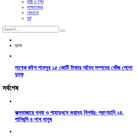
নারী ও শিশু
সাক্ষাতকার
বেড়ানো
ধর্ম
দুদক
সাবেক হুইপ শামসুর ১৫ কোটি টাকার অবৈধ সম্পদের খোঁজ পেলো
দুদক
সর্বশেষ
কক্সবাজারে বন্যা ও পাহাড়ধসে ভয়াবহ বিপর্যয়: প্রাণহানি ২৪,
পানিবন্দি ৪ লাখ মানুষ