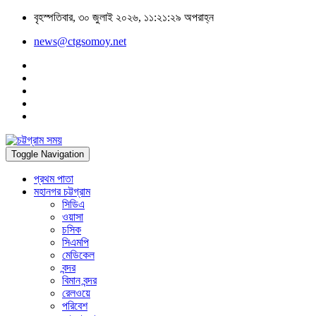
বৃহস্পতিবার, ৩০ জুলাই ২০২৬, ১১:২১:২৯ অপরাহ্ন
news@ctgsomoy.net
Toggle Navigation
প্রথম পাতা
মহানগর চট্টগ্রাম
সিডিএ
ওয়াসা
চসিক
সিএমপি
মেডিকেল
বন্দর
বিমান বন্দর
রেলওয়ে
পরিবেশ