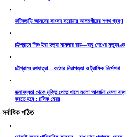
ফটিকছড়ি আসনের সাংসদ সরোয়ার আলমগীরের শপথ গ্রহণ
চট্টগ্রামে শিশু ইরা হত্যা মামলার রায়—বাবু শেখের মৃত্যুদণ্ড
চট্টগ্রামে রথযাত্রা—কঠোর নিরাপত্তা ও ট্রাফিক নির্দেশনা
জলাবদ্ধতা থেকে মুক্তি পেতে খালে ময়লা আবর্জনা ফেলা বন্ধ
করতে হবে : চসিক মেয়র
সর্বাধিক পঠিত