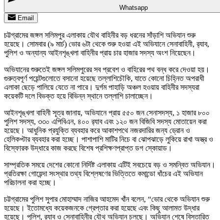
Whatsapp
Email
চট্টগ্রামের জঙ্গল সলিমপুর এলাকায় যৌথ বাহিনীর বড় ধরনের সাঁড়াশি অভিযান শুরু
হয়েছে। সোমবার (৯ মার্চ) ভোর ৬টা থেকে শুরু হওয়া এই অভিযানে সেনাবাহিনী, র‍্যাব,
পুলিশ ও অন্যান্য আইনশৃঙ্খলা বাহিনীর প্রায় চার হাজার সদস্য অংশ নিয়েছেন।
অভিযানের শুরুতেই জঙ্গল সলিমপুরের সব প্রবেশ ও বাহিরের পথ বন্ধ করে দেওয়া হয়।
গুরুত্বপূর্ণ পয়েন্টগুলোতে বসানো হয়েছে তল্লাশিচৌকি, যাতে কোনো চিহ্নিত অপরাধী
এলাকা ছেড়ে পালিয়ে যেতে না পারে। দুর্গম পাহাড়ি অঞ্চল হওয়ায় বাহিনীর সদস্যরা
কয়েকটি দলে বিভক্ত হয়ে বিভিন্ন স্থানে তল্লাশি চালাচ্ছেন।
আইনশৃঙ্খলা বাহিনী সূত্র জানায়, অভিযানে প্রায় ৫৫০ জন সেনাসদস্য, ১ হাজার ৮০০
পুলিশ সদস্য, ৩৩০ এপিবিএন, ৪০০ র‍্যাব এবং ১২০ জন বিজিবি সদস্য মোতায়েন করা
হয়েছে। আধুনিক প্রযুক্তি ব্যবহার করে আকাশপথে নজরদারির জন্য ড্রোন ও
হেলিকপ্টার ব্যবহার করা হচ্ছে। পাশাপাশি মাটির নিচে বা ঝোপঝাড়ে লুকিয়ে রাখা অস্ত্র ও
বিস্ফোরক উদ্ধারে কাজ করছে বিশেষ প্রশিক্ষণপ্রাপ্ত ডগ স্কোয়াড।
সাম্প্রতিক সময়ে দেশের কোনো নির্দিষ্ট এলাকায় এটিই সবচেয়ে বড় ও সমন্বিত অভিযান।
প্রতিরক্ষা গোয়েন্দা সংস্থার তথ্য বিশ্লেষণের ভিত্তিতে কমান্ডো ধাঁচের এই অভিযান
পরিচালনা করা হচ্ছে।
চট্টগ্রামের পুলিশ সুপার মোহাম্মাদ নাজির আহমেদ খাঁন বলেন, “ভোর থেকে অভিযান শুরু
হয়েছে। ইতোমধ্যে কয়েকজনকে গ্রেপ্তার করা হয়েছে এবং কিছু আলামত উদ্ধার
হয়েছে। পুলিশ, র‍্যাব ও সেনাবাহিনীর যৌথ অভিযান চলছে। অভিযান শেষে বিস্তারিত