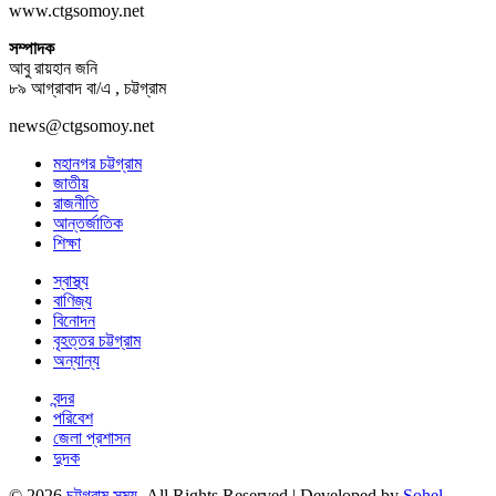
www.ctgsomoy.net
সম্পাদক
আবু রায়হান জনি
৮৯ আগ্রাবাদ বা/এ , চট্টগ্রাম
news@ctgsomoy.net
মহানগর চট্টগ্রাম
জাতীয়
রাজনীতি
আন্তর্জাতিক
শিক্ষা
স্বাস্থ্য
বাণিজ্য
বিনোদন
বৃহত্তর চট্টগ্রাম
অন্যান্য
বন্দর
পরিবেশ
জেলা প্রশাসন
দুদক
© 2026
চট্টগ্রাম সময়
. All Rights Reserved | Developed by
Sohel