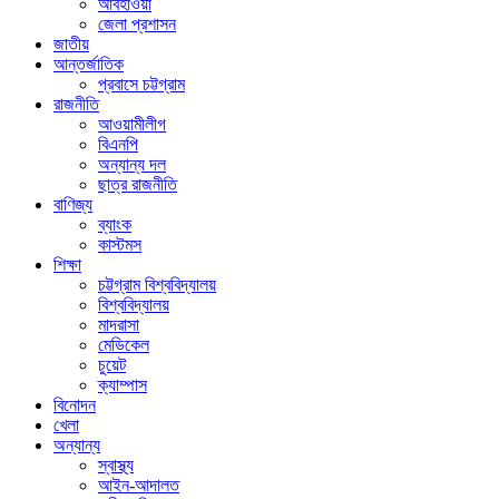
আবহাওয়া
জেলা প্রশাসন
জাতীয়
আন্তর্জাতিক
প্রবাসে চট্টগ্রাম
রাজনীতি
আওয়ামীলীগ
বিএনপি
অন্যান্য দল
ছাত্র রাজনীতি
বাণিজ্য
ব্যাংক
কাস্টমস
শিক্ষা
চট্টগ্রাম বিশ্ববিদ্যালয়
বিশ্ববিদ্যালয়
মাদরাসা
মেডিকেল
চুয়েট
ক্যাম্পাস
বিনোদন
খেলা
অন্যান্য
স্বাস্থ্য
আইন-আদালত