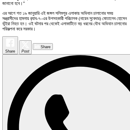
জানানো হবে।”
এর আগে গত ১৯ জানুয়ারি এই জঙ্গল সলিমপুর এলাকায় অভিযান চালানোর সময়
সন্ত্রাসীদের হামলায় র‍্যাব-৭–এর উপসহকারী পরিচালক (নায়েব সুবেদার) মোতালেব হোসেন
ভূঁইয়া নিহত হন। ওই ঘটনার পর থেকেই এলাকাটিতে বড় ধরনের যৌথ অভিযান চালানোর
পরিকল্পনা করে সরকার।
Share
Share
Post