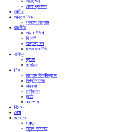
আবহাওয়া
জেলা প্রশাসন
জাতীয়
আন্তর্জাতিক
প্রবাসে চট্টগ্রাম
রাজনীতি
আওয়ামীলীগ
বিএনপি
অন্যান্য দল
ছাত্র রাজনীতি
বাণিজ্য
ব্যাংক
কাস্টমস
শিক্ষা
চট্টগ্রাম বিশ্ববিদ্যালয়
বিশ্ববিদ্যালয়
মাদরাসা
মেডিকেল
চুয়েট
ক্যাম্পাস
বিনোদন
খেলা
অন্যান্য
স্বাস্থ্য
আইন-আদালত