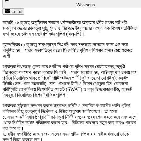
Whatsapp
Email
আগামী ১৬ জুলাই অনুষ্ঠিতব্য সনাতন ধর্মাবলম্বীদের অন্যতম ধর্মীয় উৎসব শ্রী শ্রী
জগন্নাথ দেবের রথযাত্রা সুষ্ঠু, সুন্দর ও নিরাপদে উদ্‌যাপনের লক্ষ্যে এক বিশেষ মতবিনিময়
সভা করেছে চট্টগ্রাম মেট্রোপলিটন পুলিশ (সিএমপি)।
বৃহস্পতিবার (৯ জুলাই) দামপাড়াস্থ সিএমপি সদর দপ্তরের সম্মেলন কক্ষে এই সভা
অনুষ্ঠিত হয়। সভায় সভাপতিত্ব করেন সিএমপি’র পুলিশ কমিশনার হাসান মোঃ শওকত
আলী।
রথযাত্রা উৎসবকে কেন্দ্র করে নগরীতে পর্যাপ্ত পুলিশ সদস্য মোতায়েনসহ বহুমুখী
নিরাপত্তা পদক্ষেপ গ্রহণ করেছে সিএমপি। সভায় জানানো হয়, আইনশৃঙ্খলা রক্ষায় মাঠ
পর্যায়ে নিয়োজিত থাকবে: পিকেট পার্টি ও টহল পার্টি (ফুট ও হোন্ডা মোবাইল), রুফটপ
ডিউটি (ছাদ থেকে নজরদারি), সাদা পোশাকে ডিবি ও বিশেষ গোয়েন্দা টিম, যেকোনো
পরিস্থিতি মোকাবিলায় বিশেষায়িত সোয়াট (SWAT) ও বম্ব ডিসপোজাল টিম, যানজট
নিয়ন্ত্রণে নিয়োজিত বিশেষ ট্রাফিক পুলিশ।
রথযাত্রা সুষ্ঠুভাবে সম্পন্ন করতে উদ্‌যাপন কমিটি ও সম্মানিত নগরবাসীর প্রতি পুলিশ
কমিশনার কিছু গুরুত্বপূর্ণ নির্দেশনা ও বিনীত অনুরোধ জানিয়েছেন। তা হলো—
১. সময় ও রুট নির্ধারণ: প্রতিটি রথযাত্রা নির্দিষ্ট সময়ের মধ্যে শেষ করতে হবে এবং আগে
থেকে নির্ধারিত রুটেই পরিচালনা করতে হবে। মিছিলের মাঝপথে নতুন করে কারও প্রবেশ
করা যাবে না।
২. ধর্মীয় সম্প্রীতি: আজান ও নামাজের সময় লাউড স্পিকার বা মাইক বাজানো থেকে
সম্পূর্ণ বিরত থাকতে হবে।