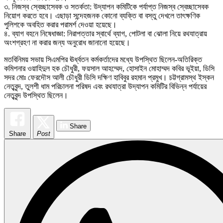
৩. নিজস্ব স্বেচ্ছাসেবক ও সতর্কতা: উদ্‌যাপন কমিটিকে পর্যাপ্ত নিজস্ব স্বেচ্ছাসেবক
নিয়োগ করতে হবে। এছাড়া সন্দেহজনক কোনো ব্যক্তি বা বস্তু দেখলে তাৎক্ষণিক
পুলিশকে অবহিত করার পরামর্শ দেওয়া হয়েছে।
৪. ব্যাগ বহনে নিষেধাজ্ঞা: নিরাপত্তার স্বার্থে ব্যাগ, পোটলা বা ঝোলা নিয়ে রথযাত্রায়
অংশগ্রহণ না করার জন্য অনুরোধ জানানো হয়েছে।
মতবিনিময় সভায় সিএমপির ঊর্ধ্বতন কর্মকর্তাদের মধ্যে উপস্থিত ছিলেন-অতিরিক্ত
কমিশনার ওয়াহিদুল হক চৌধুরী, ফয়সাল আহম্মেদ, হোসাইন মোহাম্মদ কবির ভূইয়া, ডিসি
সদর মোঃ ফেরদৌস আলী চৌধুরী ডিসি দক্ষিণ হাবিবুর রহমান প্রমুখ। চট্টগ্রামস্থ ইস্কন
নেতৃবৃন্দ, তুলশী ধাম পরিচালনা পরিষদ এবং রথযাত্রা উদ্‌যাপন কমিটির বিভিন্ন পর্যায়ের
নেতৃবৃন্দ উপস্থিত ছিলেন।
Share
Share
Post