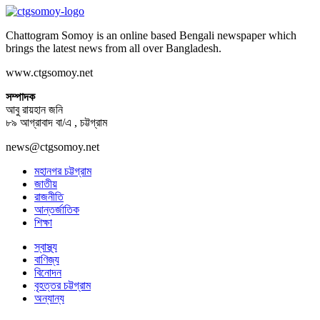
Chattogram Somoy is an online based Bengali newspaper which
brings the latest news from all over Bangladesh.
www.ctgsomoy.net
সম্পাদক
আবু রায়হান জনি
৮৯ আগ্রাবাদ বা/এ , চট্টগ্রাম
news@ctgsomoy.net
মহানগর চট্টগ্রাম
জাতীয়
রাজনীতি
আন্তর্জাতিক
শিক্ষা
স্বাস্থ্য
বাণিজ্য
বিনোদন
বৃহত্তর চট্টগ্রাম
অন্যান্য