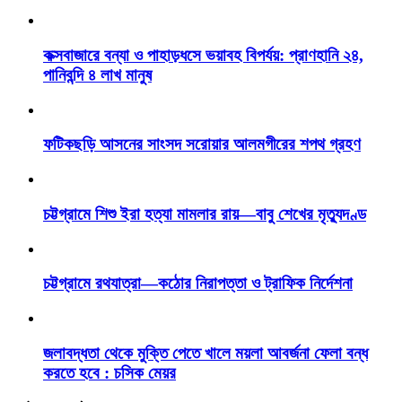
কক্সবাজারে বন্যা ও পাহাড়ধসে ভয়াবহ বিপর্যয়: প্রাণহানি ২৪,
পানিবন্দি ৪ লাখ মানুষ
ফটিকছড়ি আসনের সাংসদ সরোয়ার আলমগীরের শপথ গ্রহণ
চট্টগ্রামে শিশু ইরা হত্যা মামলার রায়—বাবু শেখের মৃত্যুদণ্ড
চট্টগ্রামে রথযাত্রা—কঠোর নিরাপত্তা ও ট্রাফিক নির্দেশনা
জলাবদ্ধতা থেকে মুক্তি পেতে খালে ময়লা আবর্জনা ফেলা বন্ধ
করতে হবে : চসিক মেয়র