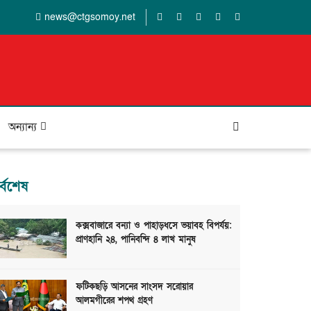
news@ctgsomoy.net
অন্যান্য
র্বশেষ
কক্সবাজারে বন্যা ও পাহাড়ধসে ভয়াবহ বিপর্যয়:
প্রাণহানি ২৪, পানিবন্দি ৪ লাখ মানুষ
ফটিকছড়ি আসনের সাংসদ সরোয়ার
আলমগীরের শপথ গ্রহণ