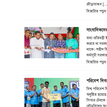
ক্রীড়াবান্ধব [
বিস্তারিত পড়ুন
সাংবাদিকদের 
তথ্য প্রতিমন্ত
করবে না সরকা
থাকে। শহীদ জ
কর্মসূচী সরকা
বিস্তারিত পড়ুন
পরিবেশ দিবস
বিশ্ব পরিবেশ দ
অনুষ্ঠিত হয়েছ
সিআর টেনকে ২
দৌড়বিদের অংশগ