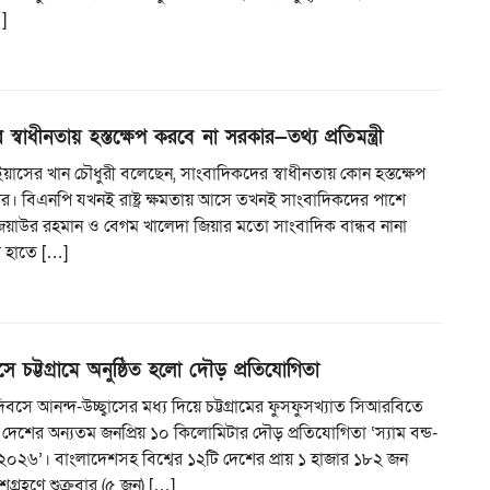
…]
স্বাধীনতায় হস্তক্ষেপ করবে না সরকার—তথ্য প্রতিমন্ত্রী
্রী ইয়াসের খান চৌধুরী বলেছেন, সাংবাদিকদের স্বাধীনতায় কোন হস্তক্ষেপ
র। বিএনপি যখনই রাষ্ট্র ক্ষমতায় আসে তখনই সাংবাদিকদের পাশে
িয়াউর রহমান ও বেগম খালেদা জিয়ার মতো সাংবাদিক বান্ধব নানা
র হাতে […]
ে চট্টগ্রামে অনুষ্ঠিত হলো দৌড় প্রতিযোগিতা
িবসে আনন্দ-উচ্ছ্বাসের মধ্য দিয়ে চট্টগ্রামের ফুসফুসখ্যাত সিআরবিতে
ে দেশের অন্যতম জনপ্রিয় ১০ কিলোমিটার দৌড় প্রতিযোগিতা ‘স্যাম বন্ড-
০২৬’। বাংলাদেশসহ বিশ্বের ১২টি দেশের প্রায় ১ হাজার ১৮২ জন
্রহণে শুক্রবার (৫ জুন) […]