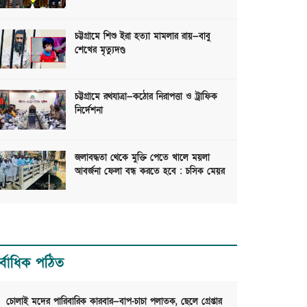
চট্টগ্রামে শিশু ইরা হত্যা মামলার রায়—বাবু
শেখের মৃত্যুদণ্ড
চট্টগ্রামে রথযাত্রা—কঠোর নিরাপত্তা ও ট্রাফিক
নির্দেশনা
জলাবদ্ধতা থেকে মুক্তি পেতে খালে ময়লা
আবর্জনা ফেলা বন্ধ করতে হবে : চসিক মেয়র
র্বাধিক পঠিত
চোলাই মদের পারিবারিক কারবার—বাপ-চাচা পলাতক, ছেলে গ্রেপ্তার