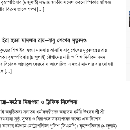
 বৃহস্পতিবার (৯ জুলাই) সন্ধ্যায় জাতীয় সংসদ ভবনে স্পিকার হাফিজ
বীর বিক্রম তাকে শপথ […]
িশু ইরা হত্যা মামলার রায়—বাবু শেখের মৃত্যুদণ্ড
তাকুণ্ডের শিশু ইরা হত্যা মামলায় আসামি বাবু শেখের মৃত্যুদণ্ডের রায়
 বৃহস্পতিবার (৯ জুলাই) চট্টগ্রামের নারী ও শিশু নির্যাতন দমন
৪ এর বিচারক জান্নাতুল ফেরদৌস আলোচিত এ হত্যা মামলার রায় ঘোষণা
্গে […]
যাত্রা—কঠোর নিরাপত্তা ও ট্রাফিক নির্দেশনা
 অনুষ্ঠিতব্য সনাতন ধর্মাবলম্বীদের অন্যতম ধর্মীয় উৎসব শ্রী শ্রী
রথযাত্রা সুষ্ঠু, সুন্দর ও নিরাপদে উদ্‌যাপনের লক্ষ্যে এক বিশেষ
 করেছে চট্টগ্রাম মেট্রোপলিটন পুলিশ (সিএমপি)। বৃহস্পতিবার (৯ জুলাই)