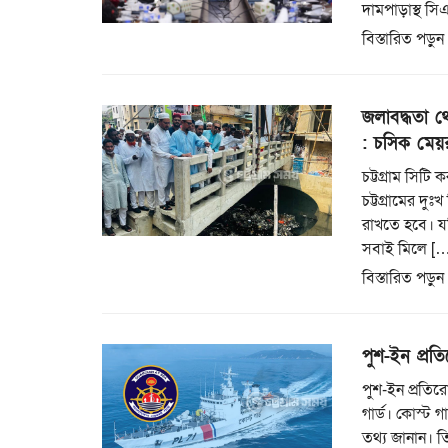
দামপাড়াস্থ স
বিস্তারিত পড়ুন
জলাবদ্ধতা থ
: চসিক মেয়
চট্টগ্রাম সিট
চট্টগ্রামের দ
রাখতে হবে। যদ
সবাই মিলে […
বিস্তারিত পড়ুন
পুশ-ইন প্রত
পুশ-ইন প্রতি
গার্ড। কোস্ট গ
তথ্য জানান। ত