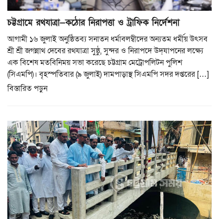
চট্টগ্রামে রথযাত্রা—কঠোর নিরাপত্তা ও ট্রাফিক নির্দেশনা
আগামী ১৬ জুলাই অনুষ্ঠিতব্য সনাতন ধর্মাবলম্বীদের অন্যতম ধর্মীয় উৎসব
শ্রী শ্রী জগন্নাথ দেবের রথযাত্রা সুষ্ঠু, সুন্দর ও নিরাপদে উদ্‌যাপনের লক্ষ্যে
এক বিশেষ মতবিনিময় সভা করেছে চট্টগ্রাম মেট্রোপলিটন পুলিশ
(সিএমপি)। বৃহস্পতিবার (৯ জুলাই) দামপাড়াস্থ সিএমপি সদর দপ্তরের […]
বিস্তারিত পড়ুন