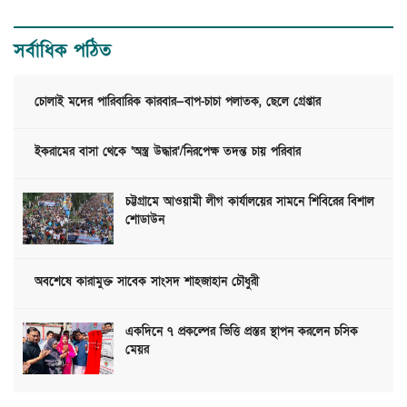
সর্বাধিক পঠিত
চোলাই মদের পারিবারিক কারবার—বাপ-চাচা পলাতক, ছেলে গ্রেপ্তার
ইকরামের বাসা থেকে ‘অস্ত্র উদ্ধার’/নিরপেক্ষ তদন্ত চায় পরিবার
চট্টগ্রামে আওয়ামী লীগ কার্যালয়ের সামনে শিবিরের বিশাল
শোডাউন
অবশেষে কারামুক্ত সাবেক সাংসদ শাহজাহান চৌধুরী
একদিনে ৭ প্রকল্পের ভিত্তি প্রস্তর স্থাপন করলেন চসিক
মেয়র