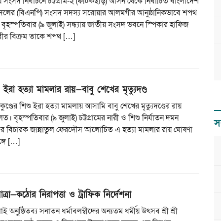
 সংসদ নির্বাচনে চট্টগ্রাম-২ (ফটিকছড়ি) আসন থেকে নির্বাচিত বাংলাদেশ
দলের (বিএনপি) সংসদ সদস্য সরোয়ার আলমগীর আনুষ্ঠানিকভাবে শপথ
 বৃহস্পতিবার (৯ জুলাই) সন্ধ্যায় জাতীয় সংসদ ভবনে স্পিকার হাফিজ
বীর বিক্রম তাকে শপথ […]
িশু ইরা হত্যা মামলার রায়—বাবু শেখের মৃত্যুদণ্ড
তাকুণ্ডের শিশু ইরা হত্যা মামলায় আসামি বাবু শেখের মৃত্যুদণ্ডের রায়
 বৃহস্পতিবার (৯ জুলাই) চট্টগ্রামের নারী ও শিশু নির্যাতন দমন
স
৪ এর বিচারক জান্নাতুল ফেরদৌস আলোচিত এ হত্যা মামলার রায় ঘোষণা
্গে […]
যাত্রা—কঠোর নিরাপত্তা ও ট্রাফিক নির্দেশনা
 অনুষ্ঠিতব্য সনাতন ধর্মাবলম্বীদের অন্যতম ধর্মীয় উৎসব শ্রী শ্রী