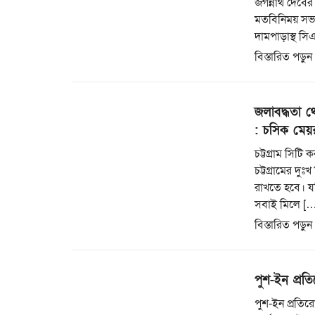
জগন্নাথ দেবের 
মতবিনিময় সভা
দামপাড়াস্থ স
বিস্তারিত পড়ুন
জলাবদ্ধতা থ
: চসিক মেয়
চট্টগ্রাম সিট
চট্টগ্রামের দ
রাখতে হবে। যদ
সবাই মিলে […
বিস্তারিত পড়ুন
পুশ-ইন প্রত
পুশ-ইন প্রতি