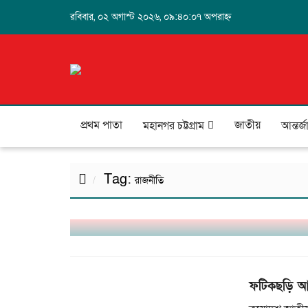
রবিবার, ০২ অগাস্ট ২০২৬, ০৯:৪০:০৭ অপরাহ্ন
প্রথম পাতা
জাতীয়
মহানগর চট্টগ্রাম
আন্তর্
Tag:
রাজনীতি
কক্সবাজারে বন্যা ও পাহাড়ধসে ভয়াবহ বিপর্
ফটিকছড়ি আ