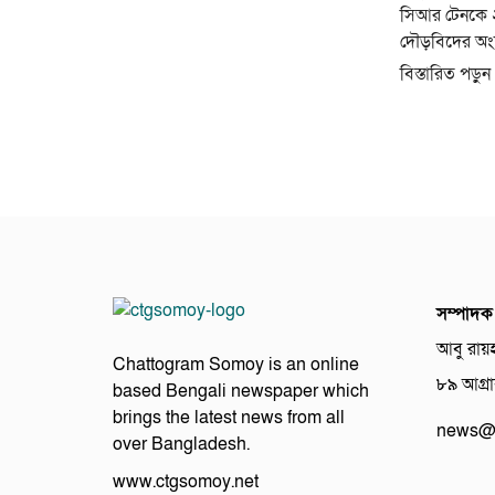
সিআর টেনকে ২
দৌড়বিদের অংশগ
বিস্তারিত পড়ুন
সম্পাদক
আবু রায়
Chattogram Somoy is an online
৮৯ আগ্রাব
based Bengali newspaper which
brings the latest news from all
news@c
over Bangladesh.
www.ctgsomoy.net