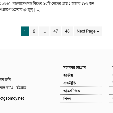
০২৬’। বাংলাদেশসহ বিশ্বের ১২টি দেশের প্রায় ১ হাজার ১৮২ জন
্রহণে শুক্রবার (৫ জুন) […]
1
2
…
47
48
Next Page »
মহানগর চট্টগ্রাম
জাতীয়
হান জনি
রাজনীতি
াদ বা/এ , চট্টগ্রাম
আন্তর্জাতিক
tgsomoy.net
শিক্ষা