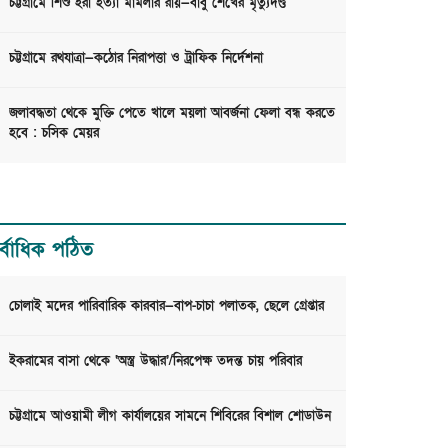
চট্টগ্রামে শিশু ইরা হত্যা মামলার রায়—বাবু শেখের মৃত্যুদণ্ড
চট্টগ্রামে রথযাত্রা—কঠোর নিরাপত্তা ও ট্রাফিক নির্দেশনা
জলাবদ্ধতা থেকে মুক্তি পেতে খালে ময়লা আবর্জনা ফেলা বন্ধ করতে
হবে : চসিক মেয়র
র্বাধিক পঠিত
চোলাই মদের পারিবারিক কারবার—বাপ-চাচা পলাতক, ছেলে গ্রেপ্তার
ইকরামের বাসা থেকে ‘অস্ত্র উদ্ধার’/নিরপেক্ষ তদন্ত চায় পরিবার
চট্টগ্রামে আওয়ামী লীগ কার্যালয়ের সামনে শিবিরের বিশাল শোডাউন