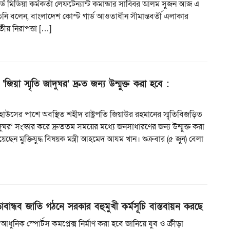
ার্ড মিডিয়া কর্মকর্তা লেফটেন্যান্ট কমান্ডার সাব্বির আলম সুজন আজ এ
িনি বলেন, বাংলাদেশ কোস্ট গার্ড আওতাধীন সীমান্তবর্তী এলাকার
তীয় নিরাপত্তা […]
‘জিয়া স্মৃতি জাদুঘর’ দ্রুত জন্য উন্মুক্ত করা হবে :
কিট হাউসের পাশে অবস্থিত শহীদ রাষ্ট্রপতি জিয়াউর রহমানের স্মৃতিবিজড়িত
াদুঘর’ সংস্কার করে দ্রুততম সময়ের মধ্যে জনসাধারণের জন্য উন্মুক্ত করা
ছেন মুক্তিযুদ্ধ বিষয়ক মন্ত্রী আহমেদ আযম খান। শুক্রবার (৫ জুন) বেলা
ড়াবান্ধব জাতি গঠনে সরকার বহুমুখী কর্মসূচি বাস্তবায়ন করছে
ি আধুনিক স্পোর্টস কমপ্লেক্স নির্মাণ করা হবে জানিয়ে যুব ও ক্রীড়া