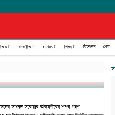
বিনোদন
খেলা
জাতিক
রাজনীতি
বাণিজ্য
শিক্ষা
স
যয়: প্রাণহানি ২৪, পানিবন্দি ৪ লাখ মানুষ
সনের সাংসদ সরোয়ার আলমগীরের শপথ গ্রহণ