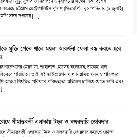
রথযাত্রা সুষ্ঠু, সুন্দর ও নিরাপদে উদ্‌যাপনের লক্ষ্যে এক বিশেষ
 করেছে চট্টগ্রাম মেট্রোপলিটন পুলিশ (সিএমপি)। বৃহস্পতিবার (৯ জুলাই)
িএমপি সদর দপ্তরের […]
েকে মুক্তি পেতে খালে ময়লা আবর্জনা ফেলা বন্ধ করতে হবে
র
ি করপোরেশনের মেয়র ডা. শাহাদাত হোসেন বলেছেন, চাক্তাই খাল
ুঃখ হিসেবে পরিচিত। তাই এই ডাইভারশন খাল নিয়মিত খনন ও পরিষ্কার
ি আমরা নিয়মিত পরিষ্কার পরিচ্ছন্নতা অভিযান চালিয়ে যেতে পারি এবং
]
িরোধে সীমান্তবর্তী এলাকায় টহল ও নজরদারি জোরদার
রোধে সীমান্তবর্তী এলাকায় টহল ও নজরদারি জোরদার করেছে কোস্ট