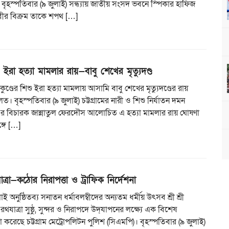
 বৃহস্পতিবার (৯ জুলাই) সন্ধ্যায় জাতীয় সংসদ ভবনে স্পিকার হাফিজ
বীর বিক্রম তাকে শপথ […]
িশু ইরা হত্যা মামলার রায়—বাবু শেখের মৃত্যুদণ্ড
তাকুণ্ডের শিশু ইরা হত্যা মামলায় আসামি বাবু শেখের মৃত্যুদণ্ডের রায়
 বৃহস্পতিবার (৯ জুলাই) চট্টগ্রামের নারী ও শিশু নির্যাতন দমন
৪ এর বিচারক জান্নাতুল ফেরদৌস আলোচিত এ হত্যা মামলার রায় ঘোষণা
্গে […]
যাত্রা—কঠোর নিরাপত্তা ও ট্রাফিক নির্দেশনা
 অনুষ্ঠিতব্য সনাতন ধর্মাবলম্বীদের অন্যতম ধর্মীয় উৎসব শ্রী শ্রী
রথযাত্রা সুষ্ঠু, সুন্দর ও নিরাপদে উদ্‌যাপনের লক্ষ্যে এক বিশেষ
 করেছে চট্টগ্রাম মেট্রোপলিটন পুলিশ (সিএমপি)। বৃহস্পতিবার (৯ জুলাই)