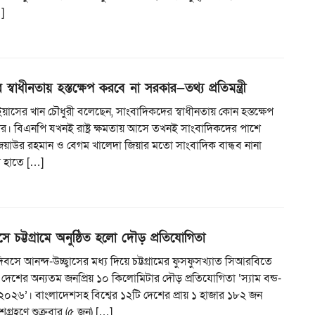
…]
স্বাধীনতায় হস্তক্ষেপ করবে না সরকার—তথ্য প্রতিমন্ত্রী
্রী ইয়াসের খান চৌধুরী বলেছেন, সাংবাদিকদের স্বাধীনতায় কোন হস্তক্ষেপ
র। বিএনপি যখনই রাষ্ট্র ক্ষমতায় আসে তখনই সাংবাদিকদের পাশে
িয়াউর রহমান ও বেগম খালেদা জিয়ার মতো সাংবাদিক বান্ধব নানা
র হাতে […]
ে চট্টগ্রামে অনুষ্ঠিত হলো দৌড় প্রতিযোগিতা
িবসে আনন্দ-উচ্ছ্বাসের মধ্য দিয়ে চট্টগ্রামের ফুসফুসখ্যাত সিআরবিতে
ে দেশের অন্যতম জনপ্রিয় ১০ কিলোমিটার দৌড় প্রতিযোগিতা ‘স্যাম বন্ড-
০২৬’। বাংলাদেশসহ বিশ্বের ১২টি দেশের প্রায় ১ হাজার ১৮২ জন
্রহণে শুক্রবার (৫ জুন) […]