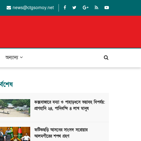
news@ctgsomoy.net
অন্যান্য
র্বশেষ
কক্সবাজারে বন্যা ও পাহাড়ধসে ভয়াবহ বিপর্যয়:
প্রাণহানি ২৪, পানিবন্দি ৪ লাখ মানুষ
ফটিকছড়ি আসনের সাংসদ সরোয়ার
আলমগীরের শপথ গ্রহণ