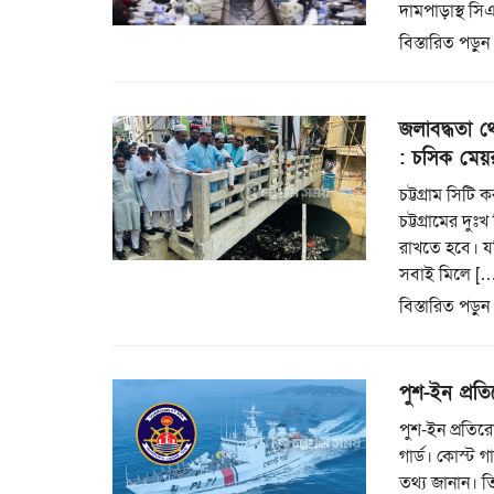
দামপাড়াস্থ স
বিস্তারিত পড়ুন
জলাবদ্ধতা থ
: চসিক মেয়
চট্টগ্রাম সিট
চট্টগ্রামের দ
রাখতে হবে। যদ
সবাই মিলে […
বিস্তারিত পড়ুন
পুশ-ইন প্রত
পুশ-ইন প্রতি
গার্ড। কোস্ট গ
তথ্য জানান। ত