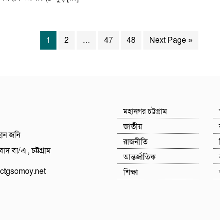
1
2
…
47
48
Next Page »
মহানগর চট্টগ্রাম
জাতীয়
হান জনি
রাজনীতি
াদ বা/এ , চট্টগ্রাম
আন্তর্জাতিক
tgsomoy.net
শিক্ষা