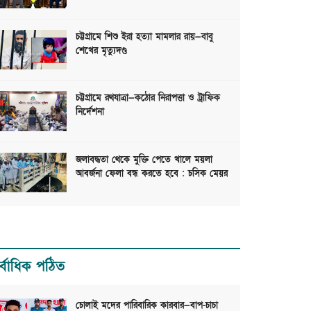
চট্টগ্রামে শিশু ইরা হত্যা মামলার রায়—বাবু
শেখের মৃত্যুদণ্ড
চট্টগ্রামে রথযাত্রা—কঠোর নিরাপত্তা ও ট্রাফিক
নির্দেশনা
জলাবদ্ধতা থেকে মুক্তি পেতে খালে ময়লা
আবর্জনা ফেলা বন্ধ করতে হবে : চসিক মেয়র
র্বাধিক পঠিত
চোলাই মদের পারিবারিক কারবার—বাপ-চাচা