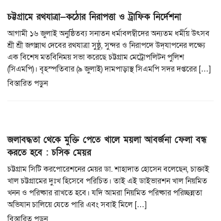
চট্টগ্রামে রথযাত্রা—কঠোর নিরাপত্তা ও ট্রাফিক নির্দেশনা
আগামী ১৬ জুলাই অনুষ্ঠিতব্য সনাতন ধর্মাবলম্বীদের অন্যতম ধর্মীয় উৎসব
শ্রী শ্রী জগন্নাথ দেবের রথযাত্রা সুষ্ঠু, সুন্দর ও নিরাপদে উদ্‌যাপনের লক্ষ্যে
এক বিশেষ মতবিনিময় সভা করেছে চট্টগ্রাম মেট্রোপলিটন পুলিশ
(সিএমপি)। বৃহস্পতিবার (৯ জুলাই) দামপাড়াস্থ সিএমপি সদর দপ্তরের […]
বিস্তারিত পড়ুন
জলাবদ্ধতা থেকে মুক্তি পেতে খালে ময়লা আবর্জনা ফেলা বন্ধ
করতে হবে : চসিক মেয়র
চট্টগ্রাম সিটি করপোরেশনের মেয়র ডা. শাহাদাত হোসেন বলেছেন, চাক্তাই
খাল চট্টগ্রামের দুঃখ হিসেবে পরিচিত। তাই এই ডাইভারশন খাল নিয়মিত
খনন ও পরিষ্কার রাখতে হবে। যদি আমরা নিয়মিত পরিষ্কার পরিচ্ছন্নতা
অভিযান চালিয়ে যেতে পারি এবং সবাই মিলে […]
বিস্তারিত পড়ুন