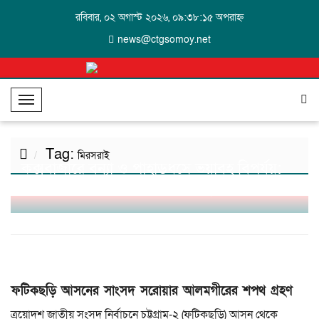
রবিবার, ০২ অগাস্ট ২০২৬, ০৯:৩৮:১৫ অপরাহ্ন
news@ctgsomoy.net
T
o
g
Tag:
g
মিরসরাই
কক্সবাজারে বন্যা ও পাহাড়ধসে ভয়াবহ বিপর্যয়:
l
প্রাণহানি ২৪, পানিবন্দি ৪ লাখ মানুষ
e
N
a
v
i
g
ফটিকছড়ি আসনের সাংসদ সরোয়ার আলমগীরের শপথ গ্রহণ
a
t
ত্রয়োদশ জাতীয় সংসদ নির্বাচনে চট্টগ্রাম-২ (ফটিকছড়ি) আসন থেকে