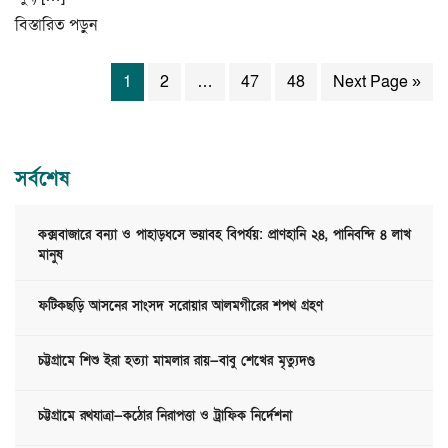
বিস্তারিত পড়ুন
1
2
…
47
48
Next Page »
সর্বশেষ
কক্সবাজারে বন্যা ও পাহাড়ধসে ভয়াবহ বিপর্যয়: প্রাণহানি ২৪, পানিবন্দি ৪ লাখ
মানুষ
ফটিকছড়ি আসনের সাংসদ সরোয়ার আলমগীরের শপথ গ্রহণ
চট্টগ্রামে শিশু ইরা হত্যা মামলার রায়—বাবু শেখের মৃত্যুদণ্ড
চট্টগ্রামে রথযাত্রা—কঠোর নিরাপত্তা ও ট্রাফিক নির্দেশনা