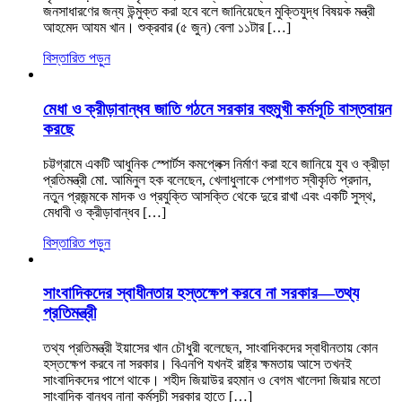
জনসাধারণের জন্য উন্মুক্ত করা হবে বলে জানিয়েছেন মুক্তিযুদ্ধ বিষয়ক মন্ত্রী
আহমেদ আযম খান। শুক্রবার (৫ জুন) বেলা ১১টার […]
বিস্তারিত পড়ুন
মেধা ও ক্রীড়াবান্ধব জাতি গঠনে সরকার বহুমুখী কর্মসূচি বাস্তবায়ন
করছে
চট্টগ্রামে একটি আধুনিক স্পোর্টস কমপ্লেক্স নির্মাণ করা হবে জানিয়ে যুব ও ক্রীড়া
প্রতিমন্ত্রী মো. আমিনুল হক বলেছেন, খেলাধুলাকে পেশাগত স্বীকৃতি প্রদান,
নতুন প্রজন্মকে মাদক ও প্রযুক্তি আসক্তি থেকে দুরে রাখা এবং একটি সুস্থ,
মেধাবী ও ক্রীড়াবান্ধব […]
বিস্তারিত পড়ুন
সাংবাদিকদের স্বাধীনতায় হস্তক্ষেপ করবে না সরকার—তথ্য
প্রতিমন্ত্রী
তথ্য প্রতিমন্ত্রী ইয়াসের খান চৌধুরী বলেছেন, সাংবাদিকদের স্বাধীনতায় কোন
হস্তক্ষেপ করবে না সরকার। বিএনপি যখনই রাষ্ট্র ক্ষমতায় আসে তখনই
সাংবাদিকদের পাশে থাকে। শহীদ জিয়াউর রহমান ও বেগম খালেদা জিয়ার মতো
সাংবাদিক বান্ধব নানা কর্মসূচী সরকার হাতে […]