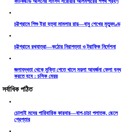
ফটিকছড়ি আসনের সাংসদ সরোয়ার আলমগীরের শপথ গ্রহণ
চট্টগ্রামে শিশু ইরা হত্যা মামলার রায়—বাবু শেখের মৃত্যুদণ্ড
চট্টগ্রামে রথযাত্রা—কঠোর নিরাপত্তা ও ট্রাফিক নির্দেশনা
জলাবদ্ধতা থেকে মুক্তি পেতে খালে ময়লা আবর্জনা ফেলা বন্ধ
করতে হবে : চসিক মেয়র
সর্বাধিক পঠিত
চোলাই মদের পারিবারিক কারবার—বাপ-চাচা পলাতক, ছেলে
গ্রেপ্তার