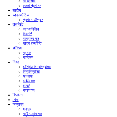
আবহাওয়া
জেলা প্রশাসন
জাতীয়
আন্তর্জাতিক
প্রবাসে চট্টগ্রাম
রাজনীতি
আওয়ামীলীগ
বিএনপি
অন্যান্য দল
ছাত্র রাজনীতি
বাণিজ্য
ব্যাংক
কাস্টমস
শিক্ষা
চট্টগ্রাম বিশ্ববিদ্যালয়
বিশ্ববিদ্যালয়
মাদরাসা
মেডিকেল
চুয়েট
ক্যাম্পাস
বিনোদন
খেলা
অন্যান্য
স্বাস্থ্য
আইন-আদালত