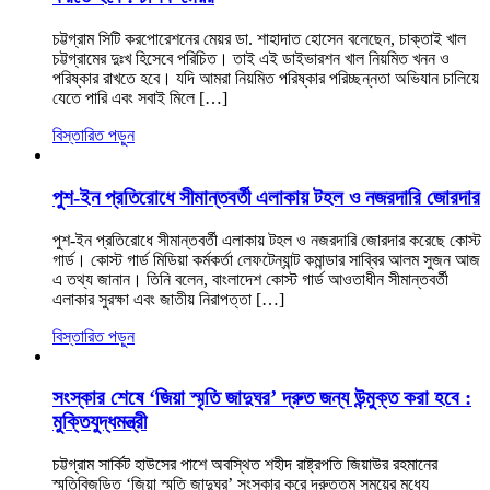
চট্টগ্রাম সিটি করপোরেশনের মেয়র ডা. শাহাদাত হোসেন বলেছেন, চাক্তাই খাল
চট্টগ্রামের দুঃখ হিসেবে পরিচিত। তাই এই ডাইভারশন খাল নিয়মিত খনন ও
পরিষ্কার রাখতে হবে। যদি আমরা নিয়মিত পরিষ্কার পরিচ্ছন্নতা অভিযান চালিয়ে
যেতে পারি এবং সবাই মিলে […]
বিস্তারিত পড়ুন
পুশ-ইন প্রতিরোধে সীমান্তবর্তী এলাকায় টহল ও নজরদারি জোরদার
পুশ-ইন প্রতিরোধে সীমান্তবর্তী এলাকায় টহল ও নজরদারি জোরদার করেছে কোস্ট
গার্ড। কোস্ট গার্ড মিডিয়া কর্মকর্তা লেফটেন্যান্ট কমান্ডার সাব্বির আলম সুজন আজ
এ তথ্য জানান। তিনি বলেন, বাংলাদেশ কোস্ট গার্ড আওতাধীন সীমান্তবর্তী
এলাকার সুরক্ষা এবং জাতীয় নিরাপত্তা […]
বিস্তারিত পড়ুন
সংস্কার শেষে ‘জিয়া স্মৃতি জাদুঘর’ দ্রুত জন্য উন্মুক্ত করা হবে :
মুক্তিযুদ্ধমন্ত্রী
চট্টগ্রাম সার্কিট হাউসের পাশে অবস্থিত শহীদ রাষ্ট্রপতি জিয়াউর রহমানের
স্মৃতিবিজড়িত ‘জিয়া স্মৃতি জাদুঘর’ সংস্কার করে দ্রুততম সময়ের মধ্যে