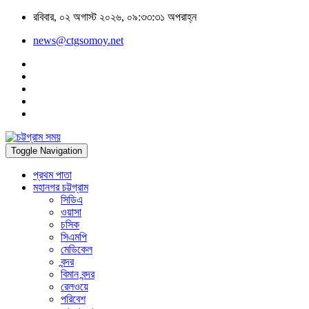
রবিবার, ০২ অগাস্ট ২০২৬, ০৯:৩৩:৩১ অপরাহ্ন
news@ctgsomoy.net
Toggle Navigation
প্রথম পাতা
মহানগর চট্টগ্রাম
সিডিএ
ওয়াসা
চসিক
সিএমপি
মেডিকেল
বন্দর
বিমান বন্দর
রেলওয়ে
পরিবেশ