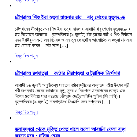
চট্টগ্রামে শিশু ইরা হত্যা মামলার রায়—বাবু শেখের মৃত্যুদণ্ড
চট্টগ্রামের সীতাকুণ্ডের শিশু ইরা হত্যা মামলায় আসামি বাবু শেখের মৃত্যুদণ্ডের
রায় দিয়েছেন আদালত। বৃহস্পতিবার (৯ জুলাই) চট্টগ্রামের নারী ও শিশু নির্যাতন
দমন ট্রাইব্যুনাল-৪ এর বিচারক জান্নাতুল ফেরদৌস আলোচিত এ হত্যা মামলার
রায় ঘোষণা করেন। সেই সঙ্গে […]
বিস্তারিত পড়ুন
চট্টগ্রামে রথযাত্রা—কঠোর নিরাপত্তা ও ট্রাফিক নির্দেশনা
আগামী ১৬ জুলাই অনুষ্ঠিতব্য সনাতন ধর্মাবলম্বীদের অন্যতম ধর্মীয় উৎসব শ্রী
শ্রী জগন্নাথ দেবের রথযাত্রা সুষ্ঠু, সুন্দর ও নিরাপদে উদ্‌যাপনের লক্ষ্যে এক
বিশেষ মতবিনিময় সভা করেছে চট্টগ্রাম মেট্রোপলিটন পুলিশ (সিএমপি)।
বৃহস্পতিবার (৯ জুলাই) দামপাড়াস্থ সিএমপি সদর দপ্তরের […]
বিস্তারিত পড়ুন
জলাবদ্ধতা থেকে মুক্তি পেতে খালে ময়লা আবর্জনা ফেলা বন্ধ
করতে হবে : চসিক মেয়র