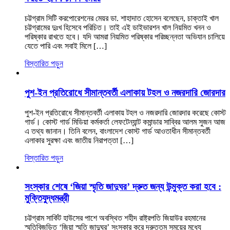
চট্টগ্রাম সিটি করপোরেশনের মেয়র ডা. শাহাদাত হোসেন বলেছেন, চাক্তাই খাল
চট্টগ্রামের দুঃখ হিসেবে পরিচিত। তাই এই ডাইভারশন খাল নিয়মিত খনন ও
পরিষ্কার রাখতে হবে। যদি আমরা নিয়মিত পরিষ্কার পরিচ্ছন্নতা অভিযান চালিয়ে
যেতে পারি এবং সবাই মিলে […]
বিস্তারিত পড়ুন
পুশ-ইন প্রতিরোধে সীমান্তবর্তী এলাকায় টহল ও নজরদারি জোরদার
পুশ-ইন প্রতিরোধে সীমান্তবর্তী এলাকায় টহল ও নজরদারি জোরদার করেছে কোস্ট
গার্ড। কোস্ট গার্ড মিডিয়া কর্মকর্তা লেফটেন্যান্ট কমান্ডার সাব্বির আলম সুজন আজ
এ তথ্য জানান। তিনি বলেন, বাংলাদেশ কোস্ট গার্ড আওতাধীন সীমান্তবর্তী
এলাকার সুরক্ষা এবং জাতীয় নিরাপত্তা […]
বিস্তারিত পড়ুন
সংস্কার শেষে ‘জিয়া স্মৃতি জাদুঘর’ দ্রুত জন্য উন্মুক্ত করা হবে :
মুক্তিযুদ্ধমন্ত্রী
চট্টগ্রাম সার্কিট হাউসের পাশে অবস্থিত শহীদ রাষ্ট্রপতি জিয়াউর রহমানের
স্মৃতিবিজড়িত ‘জিয়া স্মৃতি জাদুঘর’ সংস্কার করে দ্রুততম সময়ের মধ্যে