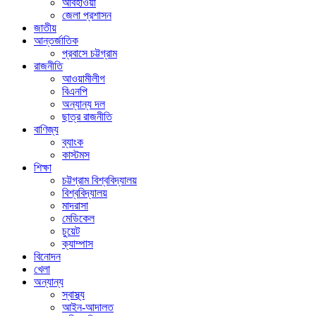
আবহাওয়া
জেলা প্রশাসন
জাতীয়
আন্তর্জাতিক
প্রবাসে চট্টগ্রাম
রাজনীতি
আওয়ামীলীগ
বিএনপি
অন্যান্য দল
ছাত্র রাজনীতি
বাণিজ্য
ব্যাংক
কাস্টমস
শিক্ষা
চট্টগ্রাম বিশ্ববিদ্যালয়
বিশ্ববিদ্যালয়
মাদরাসা
মেডিকেল
চুয়েট
ক্যাম্পাস
বিনোদন
খেলা
অন্যান্য
স্বাস্থ্য
আইন-আদালত