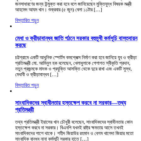
জনসাধারণের জন্য উন্মুক্ত করা হবে বলে জানিয়েছেন মুক্তিযুদ্ধ বিষয়ক মন্ত্রী
আহমেদ আযম খান। শুক্রবার (৫ জুন) বেলা ১১টার […]
বিস্তারিত পড়ুন
মেধা ও ক্রীড়াবান্ধব জাতি গঠনে সরকার বহুমুখী কর্মসূচি বাস্তবায়ন
করছে
চট্টগ্রামে একটি আধুনিক স্পোর্টস কমপ্লেক্স নির্মাণ করা হবে জানিয়ে যুব ও ক্রীড়া
প্রতিমন্ত্রী মো. আমিনুল হক বলেছেন, খেলাধুলাকে পেশাগত স্বীকৃতি প্রদান,
নতুন প্রজন্মকে মাদক ও প্রযুক্তি আসক্তি থেকে দুরে রাখা এবং একটি সুস্থ,
মেধাবী ও ক্রীড়াবান্ধব […]
বিস্তারিত পড়ুন
সাংবাদিকদের স্বাধীনতায় হস্তক্ষেপ করবে না সরকার—তথ্য
প্রতিমন্ত্রী
তথ্য প্রতিমন্ত্রী ইয়াসের খান চৌধুরী বলেছেন, সাংবাদিকদের স্বাধীনতায় কোন
হস্তক্ষেপ করবে না সরকার। বিএনপি যখনই রাষ্ট্র ক্ষমতায় আসে তখনই
সাংবাদিকদের পাশে থাকে। শহীদ জিয়াউর রহমান ও বেগম খালেদা জিয়ার মতো
সাংবাদিক বান্ধব নানা কর্মসূচী সরকার হাতে […]