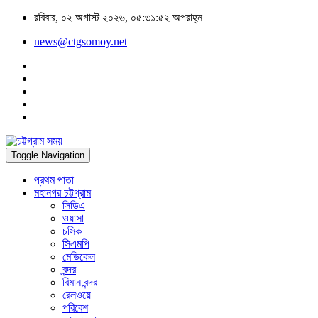
রবিবার, ০২ অগাস্ট ২০২৬, ০৫:৩১:৫২ অপরাহ্ন
news@ctgsomoy.net
Toggle Navigation
প্রথম পাতা
মহানগর চট্টগ্রাম
সিডিএ
ওয়াসা
চসিক
সিএমপি
মেডিকেল
বন্দর
বিমান বন্দর
রেলওয়ে
পরিবেশ