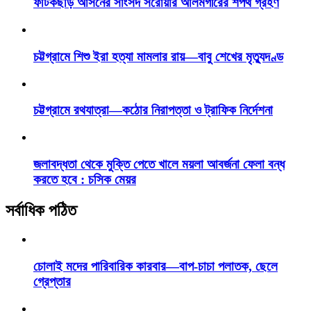
ফটিকছড়ি আসনের সাংসদ সরোয়ার আলমগীরের শপথ গ্রহণ
চট্টগ্রামে শিশু ইরা হত্যা মামলার রায়—বাবু শেখের মৃত্যুদণ্ড
চট্টগ্রামে রথযাত্রা—কঠোর নিরাপত্তা ও ট্রাফিক নির্দেশনা
জলাবদ্ধতা থেকে মুক্তি পেতে খালে ময়লা আবর্জনা ফেলা বন্ধ
করতে হবে : চসিক মেয়র
সর্বাধিক পঠিত
চোলাই মদের পারিবারিক কারবার—বাপ-চাচা পলাতক, ছেলে
গ্রেপ্তার