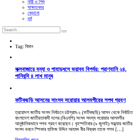
নারী ও শিশু
সাক্ষাতকার
বেড়ানো
ধর্ম
Tag:
বিমান
কক্সবাজারে বন্যা ও পাহাড়ধসে ভয়াবহ বিপর্যয়: প্রাণহানি ২৪,
পানিবন্দি ৪ লাখ মানুষ
ফটিকছড়ি আসনের সাংসদ সরোয়ার আলমগীরের শপথ গ্রহণ
ত্রয়োদশ জাতীয় সংসদ নির্বাচনে চট্টগ্রাম-২ (ফটিকছড়ি) আসন থেকে নির্বাচিত
বাংলাদেশ জাতীয়তাবাদী দলের (বিএনপি) সংসদ সদস্য সরোয়ার আলমগীর
আনুষ্ঠানিকভাবে শপথ গ্রহণ করেছেন। বৃহস্পতিবার (৯ জুলাই) সন্ধ্যায় জাতীয়
সংসদ ভবনে স্পিকার হাফিজ উদ্দিন আহমদ বীর বিক্রম তাকে শপথ […]
বিস্তারিত পড়ুন