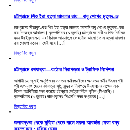
চট্টগ্রামে শিশু ইরা হত্যা মামলার রায়—বাবু শেখের মৃত্যুদণ্ড
চট্টগ্রামের সীতাকুণ্ডের শিশু ইরা হত্যা মামলায় আসামি বাবু শেখের মৃত্যুদণ্ডের
রায় দিয়েছেন আদালত। বৃহস্পতিবার (৯ জুলাই) চট্টগ্রামের নারী ও শিশু নির্যাতন
দমন ট্রাইব্যুনাল-৪ এর বিচারক জান্নাতুল ফেরদৌস আলোচিত এ হত্যা মামলার
রায় ঘোষণা করেন। সেই সঙ্গে […]
বিস্তারিত পড়ুন
চট্টগ্রামে রথযাত্রা—কঠোর নিরাপত্তা ও ট্রাফিক নির্দেশনা
আগামী ১৬ জুলাই অনুষ্ঠিতব্য সনাতন ধর্মাবলম্বীদের অন্যতম ধর্মীয় উৎসব শ্রী
শ্রী জগন্নাথ দেবের রথযাত্রা সুষ্ঠু, সুন্দর ও নিরাপদে উদ্‌যাপনের লক্ষ্যে এক
বিশেষ মতবিনিময় সভা করেছে চট্টগ্রাম মেট্রোপলিটন পুলিশ (সিএমপি)।
বৃহস্পতিবার (৯ জুলাই) দামপাড়াস্থ সিএমপি সদর দপ্তরের […]
বিস্তারিত পড়ুন
জলাবদ্ধতা থেকে মুক্তি পেতে খালে ময়লা আবর্জনা ফেলা বন্ধ
করতে হবে : চসিক মেয়র