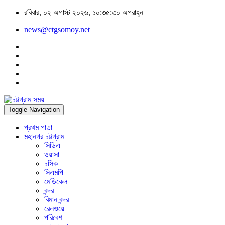
রবিবার, ০২ অগাস্ট ২০২৬, ১০:৩৫:৩০ অপরাহ্ন
news@ctgsomoy.net
Toggle Navigation
প্রথম পাতা
মহানগর চট্টগ্রাম
সিডিএ
ওয়াসা
চসিক
সিএমপি
মেডিকেল
বন্দর
বিমান বন্দর
রেলওয়ে
পরিবেশ