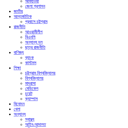
আবহাওয়া
জেলা প্রশাসন
জাতীয়
আন্তর্জাতিক
প্রবাসে চট্টগ্রাম
রাজনীতি
আওয়ামীলীগ
বিএনপি
অন্যান্য দল
ছাত্র রাজনীতি
বাণিজ্য
ব্যাংক
কাস্টমস
শিক্ষা
চট্টগ্রাম বিশ্ববিদ্যালয়
বিশ্ববিদ্যালয়
মাদরাসা
মেডিকেল
চুয়েট
ক্যাম্পাস
বিনোদন
খেলা
অন্যান্য
স্বাস্থ্য
আইন-আদালত