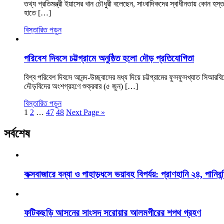
তথ্য প্রতিমন্ত্রী ইয়াসের খান চৌধুরী বলেছেন, সাংবাদিকদের স্বাধীনতায় কোন হ
হাতে […]
বিস্তারিত পড়ুন
পরিবেশ দিবসে চট্টগ্রামে অনুষ্ঠিত হলো দৌড় প্রতিযোগিতা
বিশ্ব পরিবেশ দিবসে আনন্দ-উচ্ছ্বাসের মধ্য দিয়ে চট্টগ্রামের ফুসফুসখ্যাত স
দৌড়বিদের অংশগ্রহণে শুক্রবার (৫ জুন) […]
বিস্তারিত পড়ুন
1
2
…
47
48
Next Page »
সর্বশেষ
কক্সবাজারে বন্যা ও পাহাড়ধসে ভয়াবহ বিপর্যয়: প্রাণহানি ২৪, পানিবন্
ফটিকছড়ি আসনের সাংসদ সরোয়ার আলমগীরের শপথ গ্রহণ