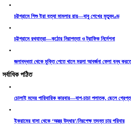
চট্টগ্রামে শিশু ইরা হত্যা মামলার রায়—বাবু শেখের মৃত্যুদণ্ড
চট্টগ্রামে রথযাত্রা—কঠোর নিরাপত্তা ও ট্রাফিক নির্দেশনা
জলাবদ্ধতা থেকে মুক্তি পেতে খালে ময়লা আবর্জনা ফেলা বন্ধ করত
সর্বাধিক পঠিত
চোলাই মদের পারিবারিক কারবার—বাপ-চাচা পলাতক, ছেলে গ্রেপ্ত
ইকরামের বাসা থেকে ‘অস্ত্র উদ্ধার’/নিরপেক্ষ তদন্ত চায় পরিবার