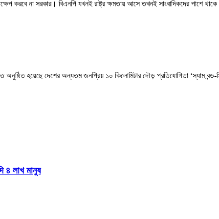
স্তক্ষেপ করবে না সরকার। বিএনপি যখনই রাষ্ট্র ক্ষমতায় আসে তখনই সাংবাদিকদের পাশে থাকে
িআরবিতে অনুষ্ঠিত হয়েছে দেশের অন্যতম জনপ্রিয় ১০ কিলোমিটার দৌড় প্রতিযোগিতা ‘স্যাম ব
দি ৪ লাখ মানুষ