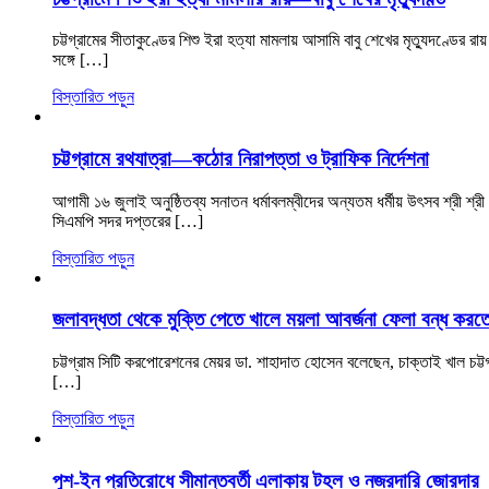
চট্টগ্রামের সীতাকুণ্ডের শিশু ইরা হত্যা মামলায় আসামি বাবু শেখের মৃত্যুদণ্ডে
সঙ্গে […]
বিস্তারিত পড়ুন
চট্টগ্রামে রথযাত্রা—কঠোর নিরাপত্তা ও ট্রাফিক নির্দেশনা
আগামী ১৬ জুলাই অনুষ্ঠিতব্য সনাতন ধর্মাবলম্বীদের অন্যতম ধর্মীয় উৎসব শ্রী শ্রী 
সিএমপি সদর দপ্তরের […]
বিস্তারিত পড়ুন
জলাবদ্ধতা থেকে মুক্তি পেতে খালে ময়লা আবর্জনা ফেলা বন্ধ করত
চট্টগ্রাম সিটি করপোরেশনের মেয়র ডা. শাহাদাত হোসেন বলেছেন, চাক্তাই খাল চট
[…]
বিস্তারিত পড়ুন
পুশ-ইন প্রতিরোধে সীমান্তবর্তী এলাকায় টহল ও নজরদারি জোরদার