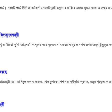
ড। কোস্ট গার্ড মিডিয়া কর্মকর্তা লেফটেন্যান্ট কমান্ডার সাব্বির আলম সুজন আজ এ তথ্য জা
িযুদ্ধমন্ত্রী
বিজড়িত ‘জিয়া স্মৃতি জাদুঘর’ সংস্কার করে দ্রুততম সময়ের মধ্যে জনসাধারণের জন্য উন্মুক্ত 
 করছে
া প্রতিমন্ত্রী মো. আমিনুল হক বলেছেন, খেলাধুলাকে পেশাগত স্বীকৃতি প্রদান, নতুন প্রজন্মকে
্রী