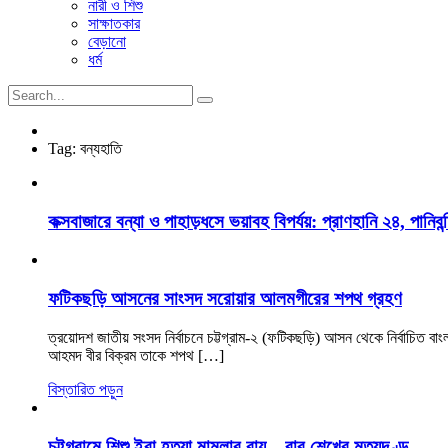
নারী ও শিশু
সাক্ষাতকার
বেড়ানো
ধর্ম
Tag:
বন্যহাতি
কক্সবাজারে বন্যা ও পাহাড়ধসে ভয়াবহ বিপর্যয়: প্রাণহানি ২৪, পানিবন্
ফটিকছড়ি আসনের সাংসদ সরোয়ার আলমগীরের শপথ গ্রহণ
ত্রয়োদশ জাতীয় সংসদ নির্বাচনে চট্টগ্রাম-২ (ফটিকছড়ি) আসন থেকে নির্বাচিত ব
আহমদ বীর বিক্রম তাকে শপথ […]
বিস্তারিত পড়ুন
চট্টগ্রামে শিশু ইরা হত্যা মামলার রায়—বাবু শেখের মৃত্যুদণ্ড