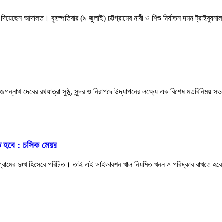
র রায় দিয়েছেন আদালত। বৃহস্পতিবার (৯ জুলাই) চট্টগ্রামের নারী ও শিশু নির্যাতন দমন ট্র
জগন্নাথ দেবের রথযাত্রা সুষ্ঠু, সুন্দর ও নিরাপদে উদ্‌যাপনের লক্ষ্যে এক বিশেষ মতবিনিময় 
ে হবে : চসিক মেয়র
্টগ্রামের দুঃখ হিসেবে পরিচিত। তাই এই ডাইভারশন খাল নিয়মিত খনন ও পরিষ্কার রাখতে হব