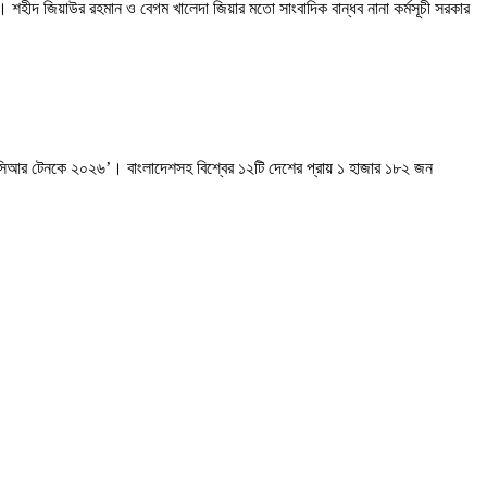
। শহীদ জিয়াউর রহমান ও বেগম খালেদা জিয়ার মতো সাংবাদিক বান্ধব নানা কর্মসূচী সরকার
ন্ড-সিআর টেনকে ২০২৬’। বাংলাদেশসহ বিশ্বের ১২টি দেশের প্রায় ১ হাজার ১৮২ জন