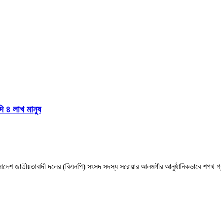
দি ৪ লাখ মানুষ
াংলাদেশ জাতীয়তাবাদী দলের (বিএনপি) সংসদ সদস্য সরোয়ার আলমগীর আনুষ্ঠানিকভাবে শপথ গ্র