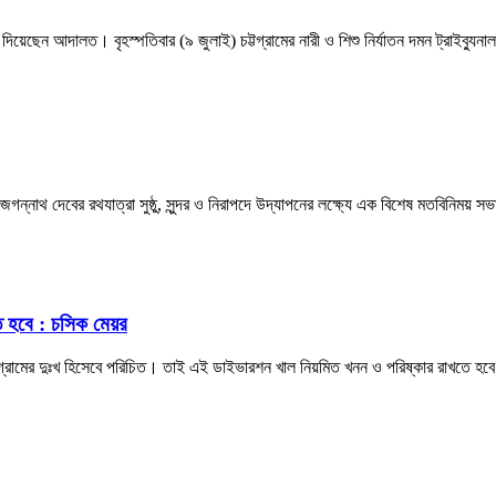
র রায় দিয়েছেন আদালত। বৃহস্পতিবার (৯ জুলাই) চট্টগ্রামের নারী ও শিশু নির্যাতন দমন ট্র
জগন্নাথ দেবের রথযাত্রা সুষ্ঠু, সুন্দর ও নিরাপদে উদ্‌যাপনের লক্ষ্যে এক বিশেষ মতবিনিময় 
ে হবে : চসিক মেয়র
্টগ্রামের দুঃখ হিসেবে পরিচিত। তাই এই ডাইভারশন খাল নিয়মিত খনন ও পরিষ্কার রাখতে হব