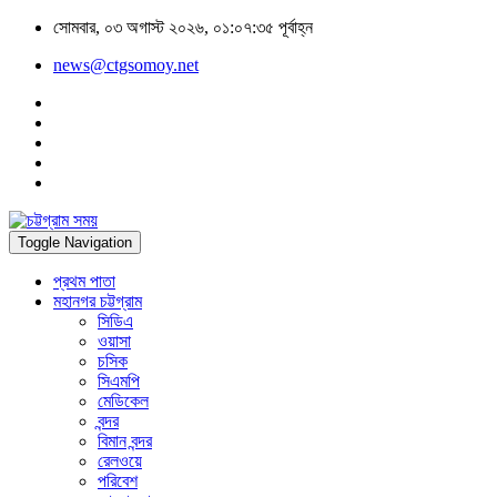
সোমবার, ০৩ অগাস্ট ২০২৬, ০১:০৭:৩৫ পূর্বাহ্ন
news@ctgsomoy.net
Toggle Navigation
প্রথম পাতা
মহানগর চট্টগ্রাম
সিডিএ
ওয়াসা
চসিক
সিএমপি
মেডিকেল
বন্দর
বিমান বন্দর
রেলওয়ে
পরিবেশ