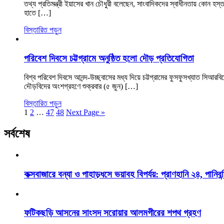
তথ্য প্রতিমন্ত্রী ইয়াসের খান চৌধুরী বলেছেন, সাংবাদিকদের স্বাধীনতায় কোন হ
হাতে […]
বিস্তারিত পড়ুন
পরিবেশ দিবসে চট্টগ্রামে অনুষ্ঠিত হলো দৌড় প্রতিযোগিতা
বিশ্ব পরিবেশ দিবসে আনন্দ-উচ্ছ্বাসের মধ্য দিয়ে চট্টগ্রামের ফুসফুসখ্যাত স
দৌড়বিদের অংশগ্রহণে শুক্রবার (৫ জুন) […]
বিস্তারিত পড়ুন
1
2
…
47
48
Next Page »
সর্বশেষ
কক্সবাজারে বন্যা ও পাহাড়ধসে ভয়াবহ বিপর্যয়: প্রাণহানি ২৪, পানিবন্
ফটিকছড়ি আসনের সাংসদ সরোয়ার আলমগীরের শপথ গ্রহণ