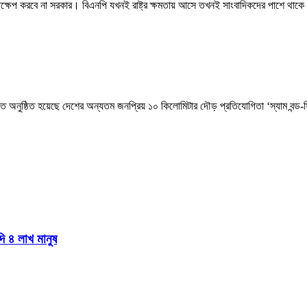
স্তক্ষেপ করবে না সরকার। বিএনপি যখনই রাষ্ট্র ক্ষমতায় আসে তখনই সাংবাদিকদের পাশে থাকে
িআরবিতে অনুষ্ঠিত হয়েছে দেশের অন্যতম জনপ্রিয় ১০ কিলোমিটার দৌড় প্রতিযোগিতা ‘স্যাম ব
দি ৪ লাখ মানুষ