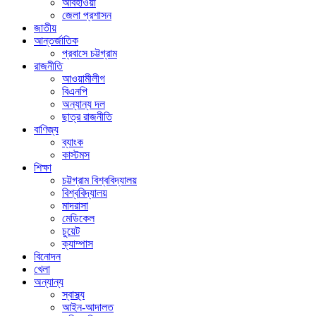
আবহাওয়া
জেলা প্রশাসন
জাতীয়
আন্তর্জাতিক
প্রবাসে চট্টগ্রাম
রাজনীতি
আওয়ামীলীগ
বিএনপি
অন্যান্য দল
ছাত্র রাজনীতি
বাণিজ্য
ব্যাংক
কাস্টমস
শিক্ষা
চট্টগ্রাম বিশ্ববিদ্যালয়
বিশ্ববিদ্যালয়
মাদরাসা
মেডিকেল
চুয়েট
ক্যাম্পাস
বিনোদন
খেলা
অন্যান্য
স্বাস্থ্য
আইন-আদালত