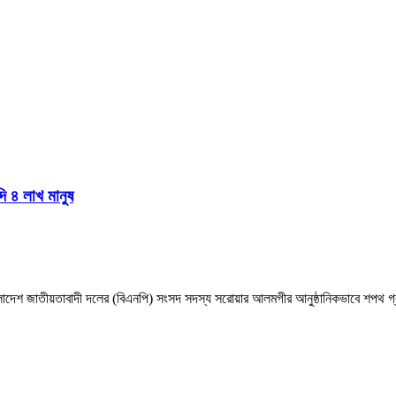
দি ৪ লাখ মানুষ
াংলাদেশ জাতীয়তাবাদী দলের (বিএনপি) সংসদ সদস্য সরোয়ার আলমগীর আনুষ্ঠানিকভাবে শপথ গ্র