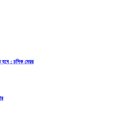
ে হবে : চসিক মেয়র
ার