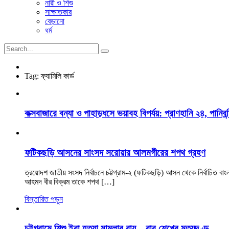
নারী ও শিশু
সাক্ষাতকার
বেড়ানো
ধর্ম
Tag:
ফ্যামিলি কার্ড
কক্সবাজারে বন্যা ও পাহাড়ধসে ভয়াবহ বিপর্যয়: প্রাণহানি ২৪, পানিবন্
ফটিকছড়ি আসনের সাংসদ সরোয়ার আলমগীরের শপথ গ্রহণ
ত্রয়োদশ জাতীয় সংসদ নির্বাচনে চট্টগ্রাম-২ (ফটিকছড়ি) আসন থেকে নির্বাচিত ব
আহমদ বীর বিক্রম তাকে শপথ […]
বিস্তারিত পড়ুন
চট্টগ্রামে শিশু ইরা হত্যা মামলার রায়—বাবু শেখের মৃত্যুদণ্ড