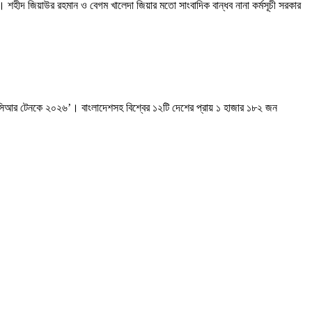
। শহীদ জিয়াউর রহমান ও বেগম খালেদা জিয়ার মতো সাংবাদিক বান্ধব নানা কর্মসূচী সরকার
ন্ড-সিআর টেনকে ২০২৬’। বাংলাদেশসহ বিশ্বের ১২টি দেশের প্রায় ১ হাজার ১৮২ জন