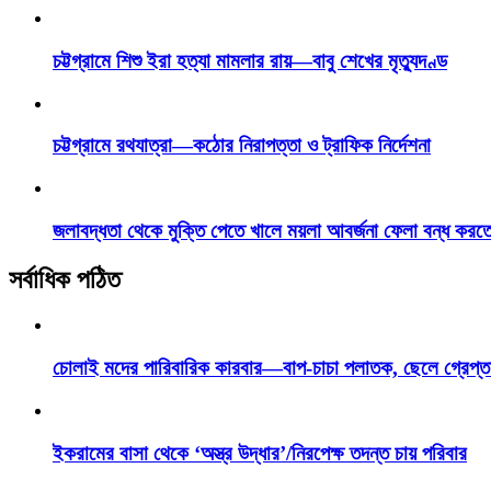
চট্টগ্রামে শিশু ইরা হত্যা মামলার রায়—বাবু শেখের মৃত্যুদণ্ড
চট্টগ্রামে রথযাত্রা—কঠোর নিরাপত্তা ও ট্রাফিক নির্দেশনা
জলাবদ্ধতা থেকে মুক্তি পেতে খালে ময়লা আবর্জনা ফেলা বন্ধ করত
সর্বাধিক পঠিত
চোলাই মদের পারিবারিক কারবার—বাপ-চাচা পলাতক, ছেলে গ্রেপ্ত
ইকরামের বাসা থেকে ‘অস্ত্র উদ্ধার’/নিরপেক্ষ তদন্ত চায় পরিবার