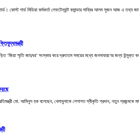
ড। কোস্ট গার্ড মিডিয়া কর্মকর্তা লেফটেন্যান্ট কমান্ডার সাব্বির আলম সুজন আজ এ তথ্য জা
িযুদ্ধমন্ত্রী
বিজড়িত ‘জিয়া স্মৃতি জাদুঘর’ সংস্কার করে দ্রুততম সময়ের মধ্যে জনসাধারণের জন্য উন্মুক্ত 
 করছে
া প্রতিমন্ত্রী মো. আমিনুল হক বলেছেন, খেলাধুলাকে পেশাগত স্বীকৃতি প্রদান, নতুন প্রজন্মকে
্রী