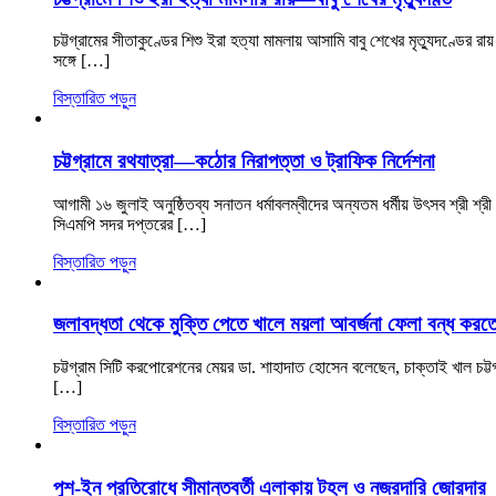
চট্টগ্রামের সীতাকুণ্ডের শিশু ইরা হত্যা মামলায় আসামি বাবু শেখের মৃত্যুদণ্ডে
সঙ্গে […]
বিস্তারিত পড়ুন
চট্টগ্রামে রথযাত্রা—কঠোর নিরাপত্তা ও ট্রাফিক নির্দেশনা
আগামী ১৬ জুলাই অনুষ্ঠিতব্য সনাতন ধর্মাবলম্বীদের অন্যতম ধর্মীয় উৎসব শ্রী শ্রী 
সিএমপি সদর দপ্তরের […]
বিস্তারিত পড়ুন
জলাবদ্ধতা থেকে মুক্তি পেতে খালে ময়লা আবর্জনা ফেলা বন্ধ করত
চট্টগ্রাম সিটি করপোরেশনের মেয়র ডা. শাহাদাত হোসেন বলেছেন, চাক্তাই খাল চট
[…]
বিস্তারিত পড়ুন
পুশ-ইন প্রতিরোধে সীমান্তবর্তী এলাকায় টহল ও নজরদারি জোরদার