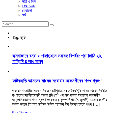
নারী ও শিশু
সাক্ষাতকার
বেড়ানো
ধর্ম
Tag:
ফান্ড
কক্সবাজারে বন্যা ও পাহাড়ধসে ভয়াবহ বিপর্যয়: প্রাণহানি ২৪,
পানিবন্দি ৪ লাখ মানুষ
ফটিকছড়ি আসনের সাংসদ সরোয়ার আলমগীরের শপথ গ্রহণ
ত্রয়োদশ জাতীয় সংসদ নির্বাচনে চট্টগ্রাম-২ (ফটিকছড়ি) আসন থেকে নির্বাচিত
বাংলাদেশ জাতীয়তাবাদী দলের (বিএনপি) সংসদ সদস্য সরোয়ার আলমগীর
আনুষ্ঠানিকভাবে শপথ গ্রহণ করেছেন। বৃহস্পতিবার (৯ জুলাই) সন্ধ্যায় জাতীয়
সংসদ ভবনে স্পিকার হাফিজ উদ্দিন আহমদ বীর বিক্রম তাকে শপথ […]
বিস্তারিত পড়ুন