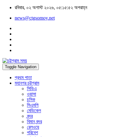
রবিবার, ০২ অগাস্ট ২০২৬, ০৫:১৫:৫২ অপরাহ্ন
news@ctgsomoy.net
Toggle Navigation
প্রথম পাতা
মহানগর চট্টগ্রাম
সিডিএ
ওয়াসা
চসিক
সিএমপি
মেডিকেল
বন্দর
বিমান বন্দর
রেলওয়ে
পরিবেশ