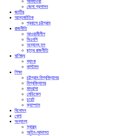
আবহাওয়া
জেলা প্রশাসন
জাতীয়
আন্তর্জাতিক
প্রবাসে চট্টগ্রাম
রাজনীতি
আওয়ামীলীগ
বিএনপি
অন্যান্য দল
ছাত্র রাজনীতি
বাণিজ্য
ব্যাংক
কাস্টমস
শিক্ষা
চট্টগ্রাম বিশ্ববিদ্যালয়
বিশ্ববিদ্যালয়
মাদরাসা
মেডিকেল
চুয়েট
ক্যাম্পাস
বিনোদন
খেলা
অন্যান্য
স্বাস্থ্য
আইন-আদালত