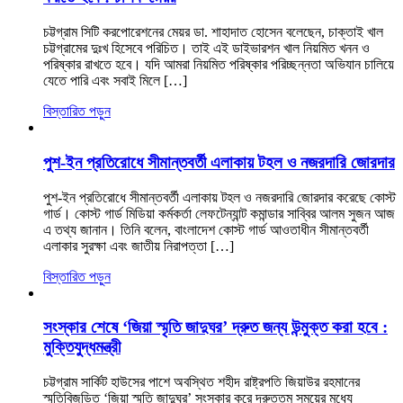
চট্টগ্রাম সিটি করপোরেশনের মেয়র ডা. শাহাদাত হোসেন বলেছেন, চাক্তাই খাল
চট্টগ্রামের দুঃখ হিসেবে পরিচিত। তাই এই ডাইভারশন খাল নিয়মিত খনন ও
পরিষ্কার রাখতে হবে। যদি আমরা নিয়মিত পরিষ্কার পরিচ্ছন্নতা অভিযান চালিয়ে
যেতে পারি এবং সবাই মিলে […]
বিস্তারিত পড়ুন
পুশ-ইন প্রতিরোধে সীমান্তবর্তী এলাকায় টহল ও নজরদারি জোরদার
পুশ-ইন প্রতিরোধে সীমান্তবর্তী এলাকায় টহল ও নজরদারি জোরদার করেছে কোস্ট
গার্ড। কোস্ট গার্ড মিডিয়া কর্মকর্তা লেফটেন্যান্ট কমান্ডার সাব্বির আলম সুজন আজ
এ তথ্য জানান। তিনি বলেন, বাংলাদেশ কোস্ট গার্ড আওতাধীন সীমান্তবর্তী
এলাকার সুরক্ষা এবং জাতীয় নিরাপত্তা […]
বিস্তারিত পড়ুন
সংস্কার শেষে ‘জিয়া স্মৃতি জাদুঘর’ দ্রুত জন্য উন্মুক্ত করা হবে :
মুক্তিযুদ্ধমন্ত্রী
চট্টগ্রাম সার্কিট হাউসের পাশে অবস্থিত শহীদ রাষ্ট্রপতি জিয়াউর রহমানের
স্মৃতিবিজড়িত ‘জিয়া স্মৃতি জাদুঘর’ সংস্কার করে দ্রুততম সময়ের মধ্যে