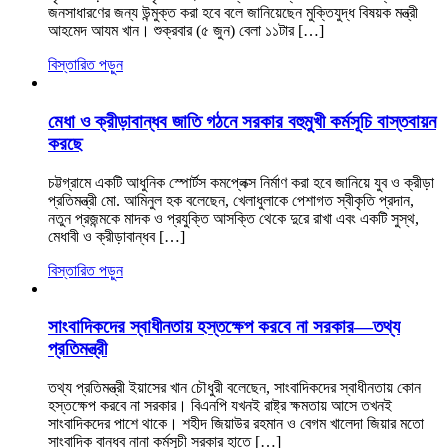
জনসাধারণের জন্য উন্মুক্ত করা হবে বলে জানিয়েছেন মুক্তিযুদ্ধ বিষয়ক মন্ত্রী
আহমেদ আযম খান। শুক্রবার (৫ জুন) বেলা ১১টার […]
বিস্তারিত পড়ুন
মেধা ও ক্রীড়াবান্ধব জাতি গঠনে সরকার বহুমুখী কর্মসূচি বাস্তবায়ন
করছে
চট্টগ্রামে একটি আধুনিক স্পোর্টস কমপ্লেক্স নির্মাণ করা হবে জানিয়ে যুব ও ক্রীড়া
প্রতিমন্ত্রী মো. আমিনুল হক বলেছেন, খেলাধুলাকে পেশাগত স্বীকৃতি প্রদান,
নতুন প্রজন্মকে মাদক ও প্রযুক্তি আসক্তি থেকে দুরে রাখা এবং একটি সুস্থ,
মেধাবী ও ক্রীড়াবান্ধব […]
বিস্তারিত পড়ুন
সাংবাদিকদের স্বাধীনতায় হস্তক্ষেপ করবে না সরকার—তথ্য
প্রতিমন্ত্রী
তথ্য প্রতিমন্ত্রী ইয়াসের খান চৌধুরী বলেছেন, সাংবাদিকদের স্বাধীনতায় কোন
হস্তক্ষেপ করবে না সরকার। বিএনপি যখনই রাষ্ট্র ক্ষমতায় আসে তখনই
সাংবাদিকদের পাশে থাকে। শহীদ জিয়াউর রহমান ও বেগম খালেদা জিয়ার মতো
সাংবাদিক বান্ধব নানা কর্মসূচী সরকার হাতে […]