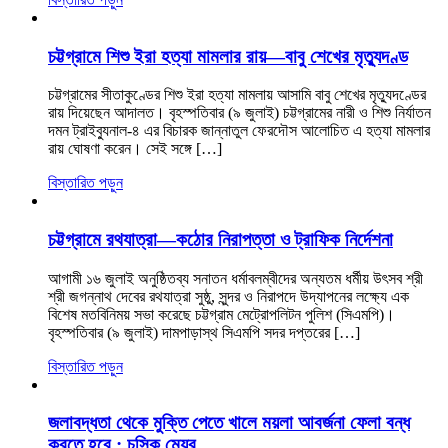
চট্টগ্রামে শিশু ইরা হত্যা মামলার রায়—বাবু শেখের মৃত্যুদণ্ড
চট্টগ্রামের সীতাকুণ্ডের শিশু ইরা হত্যা মামলায় আসামি বাবু শেখের মৃত্যুদণ্ডের
রায় দিয়েছেন আদালত। বৃহস্পতিবার (৯ জুলাই) চট্টগ্রামের নারী ও শিশু নির্যাতন
দমন ট্রাইব্যুনাল-৪ এর বিচারক জান্নাতুল ফেরদৌস আলোচিত এ হত্যা মামলার
রায় ঘোষণা করেন। সেই সঙ্গে […]
বিস্তারিত পড়ুন
চট্টগ্রামে রথযাত্রা—কঠোর নিরাপত্তা ও ট্রাফিক নির্দেশনা
আগামী ১৬ জুলাই অনুষ্ঠিতব্য সনাতন ধর্মাবলম্বীদের অন্যতম ধর্মীয় উৎসব শ্রী
শ্রী জগন্নাথ দেবের রথযাত্রা সুষ্ঠু, সুন্দর ও নিরাপদে উদ্‌যাপনের লক্ষ্যে এক
বিশেষ মতবিনিময় সভা করেছে চট্টগ্রাম মেট্রোপলিটন পুলিশ (সিএমপি)।
বৃহস্পতিবার (৯ জুলাই) দামপাড়াস্থ সিএমপি সদর দপ্তরের […]
বিস্তারিত পড়ুন
জলাবদ্ধতা থেকে মুক্তি পেতে খালে ময়লা আবর্জনা ফেলা বন্ধ
করতে হবে : চসিক মেয়র