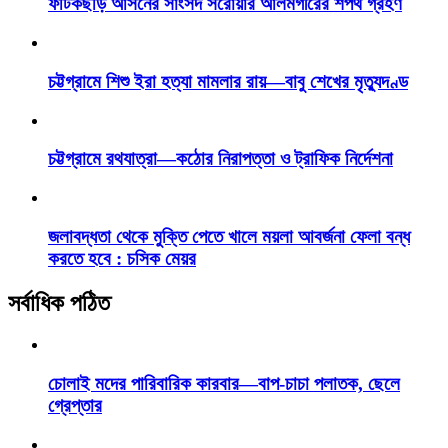
ফটিকছড়ি আসনের সাংসদ সরোয়ার আলমগীরের শপথ গ্রহণ
চট্টগ্রামে শিশু ইরা হত্যা মামলার রায়—বাবু শেখের মৃত্যুদণ্ড
চট্টগ্রামে রথযাত্রা—কঠোর নিরাপত্তা ও ট্রাফিক নির্দেশনা
জলাবদ্ধতা থেকে মুক্তি পেতে খালে ময়লা আবর্জনা ফেলা বন্ধ
করতে হবে : চসিক মেয়র
সর্বাধিক পঠিত
চোলাই মদের পারিবারিক কারবার—বাপ-চাচা পলাতক, ছেলে
গ্রেপ্তার