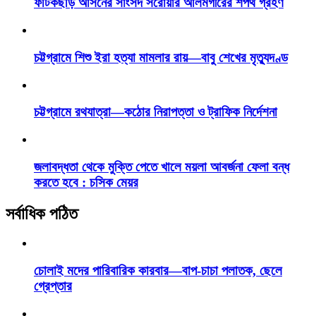
ফটিকছড়ি আসনের সাংসদ সরোয়ার আলমগীরের শপথ গ্রহণ
চট্টগ্রামে শিশু ইরা হত্যা মামলার রায়—বাবু শেখের মৃত্যুদণ্ড
চট্টগ্রামে রথযাত্রা—কঠোর নিরাপত্তা ও ট্রাফিক নির্দেশনা
জলাবদ্ধতা থেকে মুক্তি পেতে খালে ময়লা আবর্জনা ফেলা বন্ধ
করতে হবে : চসিক মেয়র
সর্বাধিক পঠিত
চোলাই মদের পারিবারিক কারবার—বাপ-চাচা পলাতক, ছেলে
গ্রেপ্তার