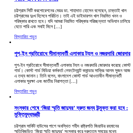
চট্টগ্রাম সিটি করপোরেশনের মেয়র ডা. শাহাদাত হোসেন বলেছেন, চাক্তাই খাল
চট্টগ্রামের দুঃখ হিসেবে পরিচিত। তাই এই ডাইভারশন খাল নিয়মিত খনন ও
পরিষ্কার রাখতে হবে। যদি আমরা নিয়মিত পরিষ্কার পরিচ্ছন্নতা অভিযান চালিয়ে
যেতে পারি এবং সবাই মিলে […]
বিস্তারিত পড়ুন
পুশ-ইন প্রতিরোধে সীমান্তবর্তী এলাকায় টহল ও নজরদারি জোরদার
পুশ-ইন প্রতিরোধে সীমান্তবর্তী এলাকায় টহল ও নজরদারি জোরদার করেছে কোস্ট
গার্ড। কোস্ট গার্ড মিডিয়া কর্মকর্তা লেফটেন্যান্ট কমান্ডার সাব্বির আলম সুজন আজ
এ তথ্য জানান। তিনি বলেন, বাংলাদেশ কোস্ট গার্ড আওতাধীন সীমান্তবর্তী
এলাকার সুরক্ষা এবং জাতীয় নিরাপত্তা […]
বিস্তারিত পড়ুন
সংস্কার শেষে ‘জিয়া স্মৃতি জাদুঘর’ দ্রুত জন্য উন্মুক্ত করা হবে :
মুক্তিযুদ্ধমন্ত্রী
চট্টগ্রাম সার্কিট হাউসের পাশে অবস্থিত শহীদ রাষ্ট্রপতি জিয়াউর রহমানের
স্মৃতিবিজড়িত ‘জিয়া স্মৃতি জাদুঘর’ সংস্কার করে দ্রুততম সময়ের মধ্যে