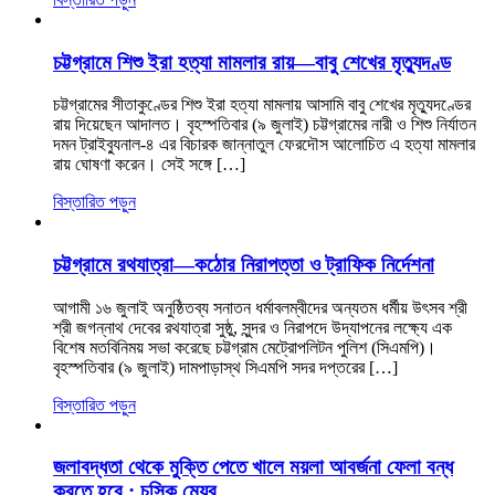
চট্টগ্রামে শিশু ইরা হত্যা মামলার রায়—বাবু শেখের মৃত্যুদণ্ড
চট্টগ্রামের সীতাকুণ্ডের শিশু ইরা হত্যা মামলায় আসামি বাবু শেখের মৃত্যুদণ্ডের
রায় দিয়েছেন আদালত। বৃহস্পতিবার (৯ জুলাই) চট্টগ্রামের নারী ও শিশু নির্যাতন
দমন ট্রাইব্যুনাল-৪ এর বিচারক জান্নাতুল ফেরদৌস আলোচিত এ হত্যা মামলার
রায় ঘোষণা করেন। সেই সঙ্গে […]
বিস্তারিত পড়ুন
চট্টগ্রামে রথযাত্রা—কঠোর নিরাপত্তা ও ট্রাফিক নির্দেশনা
আগামী ১৬ জুলাই অনুষ্ঠিতব্য সনাতন ধর্মাবলম্বীদের অন্যতম ধর্মীয় উৎসব শ্রী
শ্রী জগন্নাথ দেবের রথযাত্রা সুষ্ঠু, সুন্দর ও নিরাপদে উদ্‌যাপনের লক্ষ্যে এক
বিশেষ মতবিনিময় সভা করেছে চট্টগ্রাম মেট্রোপলিটন পুলিশ (সিএমপি)।
বৃহস্পতিবার (৯ জুলাই) দামপাড়াস্থ সিএমপি সদর দপ্তরের […]
বিস্তারিত পড়ুন
জলাবদ্ধতা থেকে মুক্তি পেতে খালে ময়লা আবর্জনা ফেলা বন্ধ
করতে হবে : চসিক মেয়র