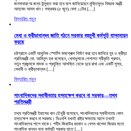
জনসাধারণের জন্য উন্মুক্ত করা হবে বলে জানিয়েছেন মুক্তিযুদ্ধ বিষয়ক মন্ত্রী
আহমেদ আযম খান। শুক্রবার (৫ জুন) বেলা ১১টার […]
বিস্তারিত পড়ুন
মেধা ও ক্রীড়াবান্ধব জাতি গঠনে সরকার বহুমুখী কর্মসূচি বাস্তবায়ন
করছে
চট্টগ্রামে একটি আধুনিক স্পোর্টস কমপ্লেক্স নির্মাণ করা হবে জানিয়ে যুব ও ক্রীড়া
প্রতিমন্ত্রী মো. আমিনুল হক বলেছেন, খেলাধুলাকে পেশাগত স্বীকৃতি প্রদান,
নতুন প্রজন্মকে মাদক ও প্রযুক্তি আসক্তি থেকে দুরে রাখা এবং একটি সুস্থ,
মেধাবী ও ক্রীড়াবান্ধব […]
বিস্তারিত পড়ুন
সাংবাদিকদের স্বাধীনতায় হস্তক্ষেপ করবে না সরকার—তথ্য
প্রতিমন্ত্রী
তথ্য প্রতিমন্ত্রী ইয়াসের খান চৌধুরী বলেছেন, সাংবাদিকদের স্বাধীনতায় কোন
হস্তক্ষেপ করবে না সরকার। বিএনপি যখনই রাষ্ট্র ক্ষমতায় আসে তখনই
সাংবাদিকদের পাশে থাকে। শহীদ জিয়াউর রহমান ও বেগম খালেদা জিয়ার মতো
সাংবাদিক বান্ধব নানা কর্মসূচী সরকার হাতে […]