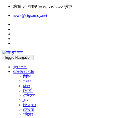
রবিবার, ০২ অগাস্ট ২০২৬, ০৮:২১:৫৫ পূর্বাহ্ন
news@ctgsomoy.net
Toggle Navigation
প্রথম পাতা
মহানগর চট্টগ্রাম
সিডিএ
ওয়াসা
চসিক
সিএমপি
মেডিকেল
বন্দর
বিমান বন্দর
রেলওয়ে
পরিবেশ