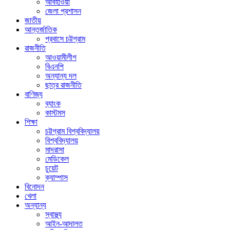
আবহাওয়া
জেলা প্রশাসন
জাতীয়
আন্তর্জাতিক
প্রবাসে চট্টগ্রাম
রাজনীতি
আওয়ামীলীগ
বিএনপি
অন্যান্য দল
ছাত্র রাজনীতি
বাণিজ্য
ব্যাংক
কাস্টমস
শিক্ষা
চট্টগ্রাম বিশ্ববিদ্যালয়
বিশ্ববিদ্যালয়
মাদরাসা
মেডিকেল
চুয়েট
ক্যাম্পাস
বিনোদন
খেলা
অন্যান্য
স্বাস্থ্য
আইন-আদালত