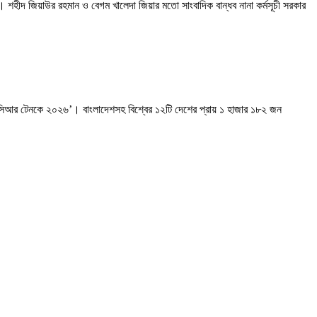
। শহীদ জিয়াউর রহমান ও বেগম খালেদা জিয়ার মতো সাংবাদিক বান্ধব নানা কর্মসূচী সরকার
ন্ড-সিআর টেনকে ২০২৬’। বাংলাদেশসহ বিশ্বের ১২টি দেশের প্রায় ১ হাজার ১৮২ জন