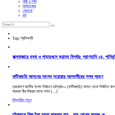
নারী ও শিশু
সাক্ষাতকার
বেড়ানো
ধর্ম
Tag:
প্রতিবন্ধী
কক্সবাজারে বন্যা ও পাহাড়ধসে ভয়াবহ বিপর্যয়: প্রাণহানি ২৪, পানিবন্
ফটিকছড়ি আসনের সাংসদ সরোয়ার আলমগীরের শপথ গ্রহণ
ত্রয়োদশ জাতীয় সংসদ নির্বাচনে চট্টগ্রাম-২ (ফটিকছড়ি) আসন থেকে নির্বাচিত ব
আহমদ বীর বিক্রম তাকে শপথ […]
বিস্তারিত পড়ুন
চট্টগ্রামে শিশু ইরা হত্যা মামলার রায়—বাবু শেখের মৃত্যুদণ্ড