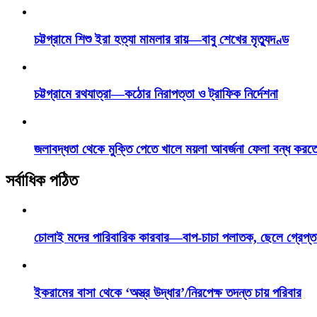
চট্টগ্রামে শিশু ইরা হত্যা মামলার রায়—বাবু শেখের মৃত্যুদণ্ড
চট্টগ্রামে রথযাত্রা—কঠোর নিরাপত্তা ও ট্রাফিক নির্দেশনা
জলাবদ্ধতা থেকে মুক্তি পেতে খালে ময়লা আবর্জনা ফেলা বন্ধ করত
সর্বাধিক পঠিত
চোলাই মদের পারিবারিক কারবার—বাপ-চাচা পলাতক, ছেলে গ্রেপ্ত
ইকরামের বাসা থেকে ‘অস্ত্র উদ্ধার’/নিরপেক্ষ তদন্ত চায় পরিবার