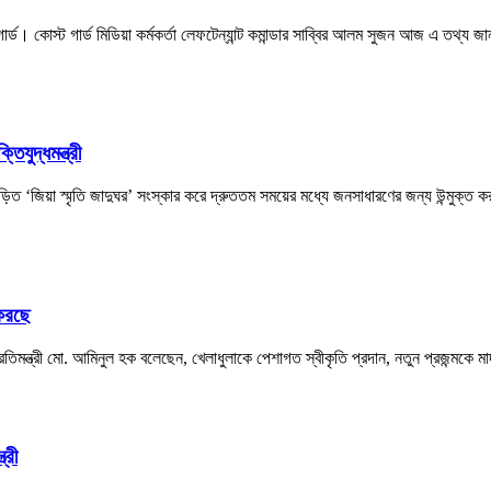
ড। কোস্ট গার্ড মিডিয়া কর্মকর্তা লেফটেন্যান্ট কমান্ডার সাব্বির আলম সুজন আজ এ তথ্য জা
িযুদ্ধমন্ত্রী
বিজড়িত ‘জিয়া স্মৃতি জাদুঘর’ সংস্কার করে দ্রুততম সময়ের মধ্যে জনসাধারণের জন্য উন্মুক্ত 
 করছে
া প্রতিমন্ত্রী মো. আমিনুল হক বলেছেন, খেলাধুলাকে পেশাগত স্বীকৃতি প্রদান, নতুন প্রজন্মকে
্রী