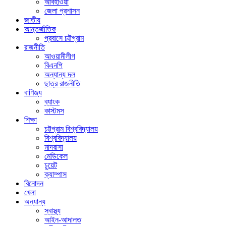
আবহাওয়া
জেলা প্রশাসন
জাতীয়
আন্তর্জাতিক
প্রবাসে চট্টগ্রাম
রাজনীতি
আওয়ামীলীগ
বিএনপি
অন্যান্য দল
ছাত্র রাজনীতি
বাণিজ্য
ব্যাংক
কাস্টমস
শিক্ষা
চট্টগ্রাম বিশ্ববিদ্যালয়
বিশ্ববিদ্যালয়
মাদরাসা
মেডিকেল
চুয়েট
ক্যাম্পাস
বিনোদন
খেলা
অন্যান্য
স্বাস্থ্য
আইন-আদালত