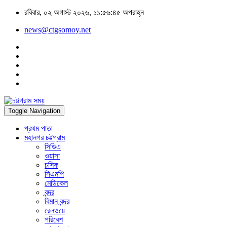
রবিবার, ০২ অগাস্ট ২০২৬, ১১:৫৬:৪৫ অপরাহ্ন
news@ctgsomoy.net
Toggle Navigation
প্রথম পাতা
মহানগর চট্টগ্রাম
সিডিএ
ওয়াসা
চসিক
সিএমপি
মেডিকেল
বন্দর
বিমান বন্দর
রেলওয়ে
পরিবেশ