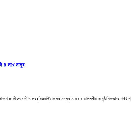
দি ৪ লাখ মানুষ
াংলাদেশ জাতীয়তাবাদী দলের (বিএনপি) সংসদ সদস্য সরোয়ার আলমগীর আনুষ্ঠানিকভাবে শপথ গ্র