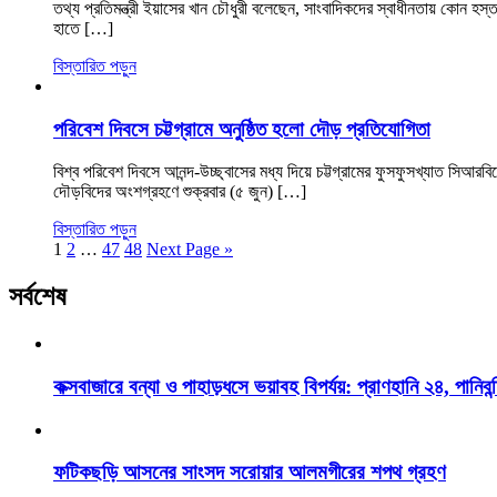
তথ্য প্রতিমন্ত্রী ইয়াসের খান চৌধুরী বলেছেন, সাংবাদিকদের স্বাধীনতায় কোন হ
হাতে […]
বিস্তারিত পড়ুন
পরিবেশ দিবসে চট্টগ্রামে অনুষ্ঠিত হলো দৌড় প্রতিযোগিতা
বিশ্ব পরিবেশ দিবসে আনন্দ-উচ্ছ্বাসের মধ্য দিয়ে চট্টগ্রামের ফুসফুসখ্যাত স
দৌড়বিদের অংশগ্রহণে শুক্রবার (৫ জুন) […]
বিস্তারিত পড়ুন
1
2
…
47
48
Next Page »
সর্বশেষ
কক্সবাজারে বন্যা ও পাহাড়ধসে ভয়াবহ বিপর্যয়: প্রাণহানি ২৪, পানিবন্
ফটিকছড়ি আসনের সাংসদ সরোয়ার আলমগীরের শপথ গ্রহণ