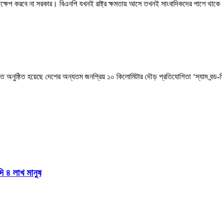
স্তক্ষেপ করবে না সরকার। বিএনপি যখনই রাষ্ট্র ক্ষমতায় আসে তখনই সাংবাদিকদের পাশে থাকে
িআরবিতে অনুষ্ঠিত হয়েছে দেশের অন্যতম জনপ্রিয় ১০ কিলোমিটার দৌড় প্রতিযোগিতা ‘স্যাম ব
দি ৪ লাখ মানুষ