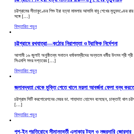
চট্টগ্রামের সীতাকুণ্ডের শিশু ইরা হত্যা মামলায় আসামি বাবু শেখের মৃত্যুদণ্ডে
সঙ্গে […]
বিস্তারিত পড়ুন
চট্টগ্রামে রথযাত্রা—কঠোর নিরাপত্তা ও ট্রাফিক নির্দেশনা
আগামী ১৬ জুলাই অনুষ্ঠিতব্য সনাতন ধর্মাবলম্বীদের অন্যতম ধর্মীয় উৎসব শ্রী শ্রী 
সিএমপি সদর দপ্তরের […]
বিস্তারিত পড়ুন
জলাবদ্ধতা থেকে মুক্তি পেতে খালে ময়লা আবর্জনা ফেলা বন্ধ করত
চট্টগ্রাম সিটি করপোরেশনের মেয়র ডা. শাহাদাত হোসেন বলেছেন, চাক্তাই খাল চট
[…]
বিস্তারিত পড়ুন
পুশ-ইন প্রতিরোধে সীমান্তবর্তী এলাকায় টহল ও নজরদারি জোরদার