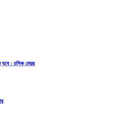
ে হবে : চসিক মেয়র
ার