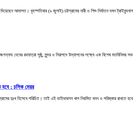
র রায় দিয়েছেন আদালত। বৃহস্পতিবার (৯ জুলাই) চট্টগ্রামের নারী ও শিশু নির্যাতন দমন ট্র
জগন্নাথ দেবের রথযাত্রা সুষ্ঠু, সুন্দর ও নিরাপদে উদ্‌যাপনের লক্ষ্যে এক বিশেষ মতবিনিময় 
ে হবে : চসিক মেয়র
্টগ্রামের দুঃখ হিসেবে পরিচিত। তাই এই ডাইভারশন খাল নিয়মিত খনন ও পরিষ্কার রাখতে হব