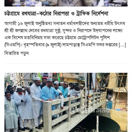
চট্টগ্রামে রথযাত্রা—কঠোর নিরাপত্তা ও ট্রাফিক নির্দেশনা
আগামী ১৬ জুলাই অনুষ্ঠিতব্য সনাতন ধর্মাবলম্বীদের অন্যতম ধর্মীয় উৎসব
শ্রী শ্রী জগন্নাথ দেবের রথযাত্রা সুষ্ঠু, সুন্দর ও নিরাপদে উদ্‌যাপনের লক্ষ্যে
এক বিশেষ মতবিনিময় সভা করেছে চট্টগ্রাম মেট্রোপলিটন পুলিশ
(সিএমপি)। বৃহস্পতিবার (৯ জুলাই) দামপাড়াস্থ সিএমপি সদর দপ্তরের […]
বিস্তারিত পড়ুন