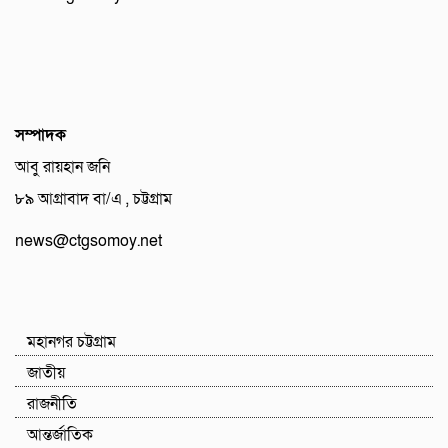
সম্পাদক
আবু রায়হান জনি
৮৯ আগ্রাবাদ বা/এ , চট্টগ্রাম
news@ctgsomoy.net
মহানগর চট্টগ্রাম
জাতীয়
রাজনীতি
আন্তর্জাতিক