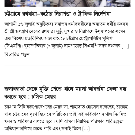
চট্টগ্রামে রথযাত্রা—কঠোর নিরাপত্তা ও ট্রাফিক নির্দেশনা
আগামী ১৬ জুলাই অনুষ্ঠিতব্য সনাতন ধর্মাবলম্বীদের অন্যতম ধর্মীয় উৎসব
শ্রী শ্রী জগন্নাথ দেবের রথযাত্রা সুষ্ঠু, সুন্দর ও নিরাপদে উদ্‌যাপনের লক্ষ্যে
এক বিশেষ মতবিনিময় সভা করেছে চট্টগ্রাম মেট্রোপলিটন পুলিশ
(সিএমপি)। বৃহস্পতিবার (৯ জুলাই) দামপাড়াস্থ সিএমপি সদর দপ্তরের […]
বিস্তারিত পড়ুন
জলাবদ্ধতা থেকে মুক্তি পেতে খালে ময়লা আবর্জনা ফেলা বন্ধ
করতে হবে : চসিক মেয়র
চট্টগ্রাম সিটি করপোরেশনের মেয়র ডা. শাহাদাত হোসেন বলেছেন, চাক্তাই
খাল চট্টগ্রামের দুঃখ হিসেবে পরিচিত। তাই এই ডাইভারশন খাল নিয়মিত
খনন ও পরিষ্কার রাখতে হবে। যদি আমরা নিয়মিত পরিষ্কার পরিচ্ছন্নতা
অভিযান চালিয়ে যেতে পারি এবং সবাই মিলে […]