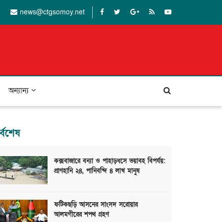
news@ctgsomoy.net
অন্যান্য
র্বশেষ
কক্সবাজারে বন্যা ও পাহাড়ধসে ভয়াবহ বিপর্যয়:
প্রাণহানি ২৪, পানিবন্দি ৪ লাখ মানুষ
ফটিকছড়ি আসনের সাংসদ সরোয়ার
আলমগীরের শপথ গ্রহণ