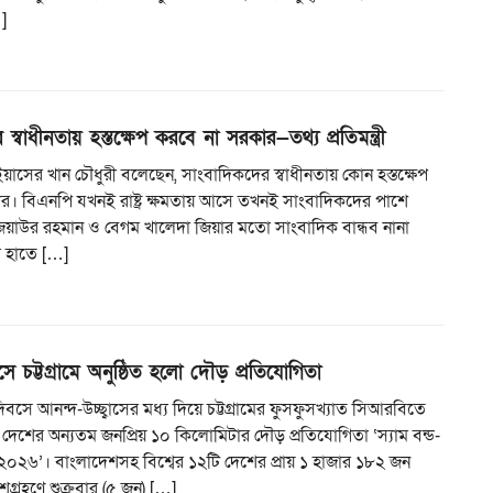
…]
স্বাধীনতায় হস্তক্ষেপ করবে না সরকার—তথ্য প্রতিমন্ত্রী
্রী ইয়াসের খান চৌধুরী বলেছেন, সাংবাদিকদের স্বাধীনতায় কোন হস্তক্ষেপ
র। বিএনপি যখনই রাষ্ট্র ক্ষমতায় আসে তখনই সাংবাদিকদের পাশে
িয়াউর রহমান ও বেগম খালেদা জিয়ার মতো সাংবাদিক বান্ধব নানা
র হাতে […]
ে চট্টগ্রামে অনুষ্ঠিত হলো দৌড় প্রতিযোগিতা
িবসে আনন্দ-উচ্ছ্বাসের মধ্য দিয়ে চট্টগ্রামের ফুসফুসখ্যাত সিআরবিতে
ে দেশের অন্যতম জনপ্রিয় ১০ কিলোমিটার দৌড় প্রতিযোগিতা ‘স্যাম বন্ড-
০২৬’। বাংলাদেশসহ বিশ্বের ১২টি দেশের প্রায় ১ হাজার ১৮২ জন
্রহণে শুক্রবার (৫ জুন) […]