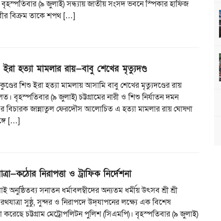
 বৃহস্পতিবার (৯ জুলাই) সন্ধ্যায় জাতীয় সংসদ ভবনে স্পিকার হাফিজ
বীর বিক্রম তাকে শপথ […]
িশু ইরা হত্যা মামলার রায়—বাবু শেখের মৃত্যুদণ্ড
তাকুণ্ডের শিশু ইরা হত্যা মামলায় আসামি বাবু শেখের মৃত্যুদণ্ডের রায়
 বৃহস্পতিবার (৯ জুলাই) চট্টগ্রামের নারী ও শিশু নির্যাতন দমন
৪ এর বিচারক জান্নাতুল ফেরদৌস আলোচিত এ হত্যা মামলার রায় ঘোষণা
্গে […]
যাত্রা—কঠোর নিরাপত্তা ও ট্রাফিক নির্দেশনা
 অনুষ্ঠিতব্য সনাতন ধর্মাবলম্বীদের অন্যতম ধর্মীয় উৎসব শ্রী শ্রী
রথযাত্রা সুষ্ঠু, সুন্দর ও নিরাপদে উদ্‌যাপনের লক্ষ্যে এক বিশেষ
 করেছে চট্টগ্রাম মেট্রোপলিটন পুলিশ (সিএমপি)। বৃহস্পতিবার (৯ জুলাই)