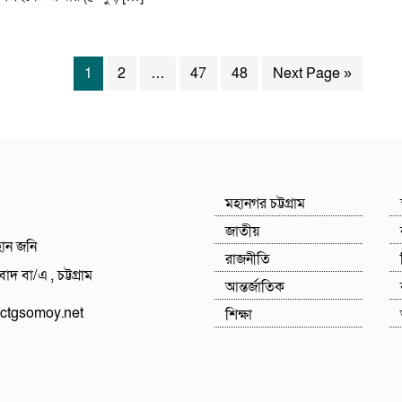
1
2
…
47
48
Next Page »
মহানগর চট্টগ্রাম
জাতীয়
হান জনি
রাজনীতি
াদ বা/এ , চট্টগ্রাম
আন্তর্জাতিক
tgsomoy.net
শিক্ষা