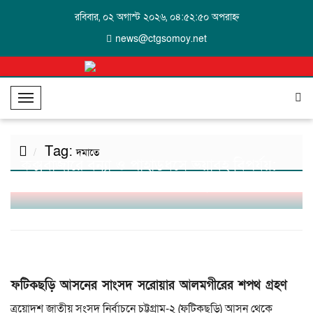
রবিবার, ০২ অগাস্ট ২০২৬, ০৪:৫২:৫০ অপরাহ্ন
news@ctgsomoy.net
T
o
g
Tag:
g
দমাতে
কক্সবাজারে বন্যা ও পাহাড়ধসে ভয়াবহ বিপর্যয়:
l
প্রাণহানি ২৪, পানিবন্দি ৪ লাখ মানুষ
e
N
a
v
i
g
ফটিকছড়ি আসনের সাংসদ সরোয়ার আলমগীরের শপথ গ্রহণ
a
t
ত্রয়োদশ জাতীয় সংসদ নির্বাচনে চট্টগ্রাম-২ (ফটিকছড়ি) আসন থেকে