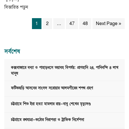
বিস্তারিত পড়ুন
1
2
…
47
48
Next Page »
সর্বশেষ
কক্সবাজারে বন্যা ও পাহাড়ধসে ভয়াবহ বিপর্যয়: প্রাণহানি ২৪, পানিবন্দি ৪ লাখ
মানুষ
ফটিকছড়ি আসনের সাংসদ সরোয়ার আলমগীরের শপথ গ্রহণ
চট্টগ্রামে শিশু ইরা হত্যা মামলার রায়—বাবু শেখের মৃত্যুদণ্ড
চট্টগ্রামে রথযাত্রা—কঠোর নিরাপত্তা ও ট্রাফিক নির্দেশনা