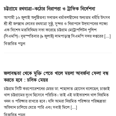
চট্টগ্রামে রথযাত্রা—কঠোর নিরাপত্তা ও ট্রাফিক নির্দেশনা
আগামী ১৬ জুলাই অনুষ্ঠিতব্য সনাতন ধর্মাবলম্বীদের অন্যতম ধর্মীয় উৎসব
শ্রী শ্রী জগন্নাথ দেবের রথযাত্রা সুষ্ঠু, সুন্দর ও নিরাপদে উদ্‌যাপনের লক্ষ্যে
এক বিশেষ মতবিনিময় সভা করেছে চট্টগ্রাম মেট্রোপলিটন পুলিশ
(সিএমপি)। বৃহস্পতিবার (৯ জুলাই) দামপাড়াস্থ সিএমপি সদর দপ্তরের […]
বিস্তারিত পড়ুন
জলাবদ্ধতা থেকে মুক্তি পেতে খালে ময়লা আবর্জনা ফেলা বন্ধ
করতে হবে : চসিক মেয়র
চট্টগ্রাম সিটি করপোরেশনের মেয়র ডা. শাহাদাত হোসেন বলেছেন, চাক্তাই
খাল চট্টগ্রামের দুঃখ হিসেবে পরিচিত। তাই এই ডাইভারশন খাল নিয়মিত
খনন ও পরিষ্কার রাখতে হবে। যদি আমরা নিয়মিত পরিষ্কার পরিচ্ছন্নতা
অভিযান চালিয়ে যেতে পারি এবং সবাই মিলে […]
বিস্তারিত পড়ুন