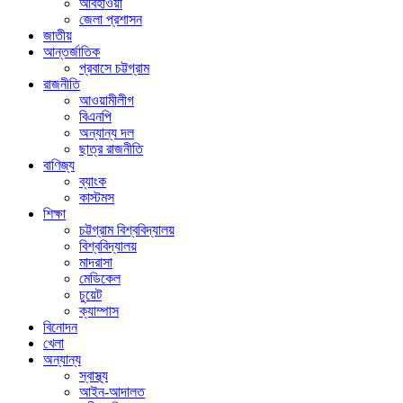
আবহাওয়া
জেলা প্রশাসন
জাতীয়
আন্তর্জাতিক
প্রবাসে চট্টগ্রাম
রাজনীতি
আওয়ামীলীগ
বিএনপি
অন্যান্য দল
ছাত্র রাজনীতি
বাণিজ্য
ব্যাংক
কাস্টমস
শিক্ষা
চট্টগ্রাম বিশ্ববিদ্যালয়
বিশ্ববিদ্যালয়
মাদরাসা
মেডিকেল
চুয়েট
ক্যাম্পাস
বিনোদন
খেলা
অন্যান্য
স্বাস্থ্য
আইন-আদালত