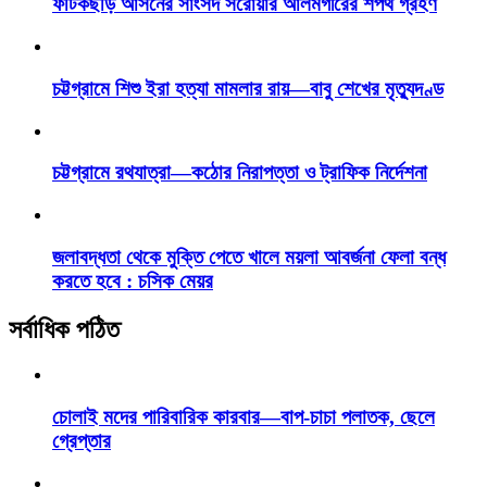
ফটিকছড়ি আসনের সাংসদ সরোয়ার আলমগীরের শপথ গ্রহণ
চট্টগ্রামে শিশু ইরা হত্যা মামলার রায়—বাবু শেখের মৃত্যুদণ্ড
চট্টগ্রামে রথযাত্রা—কঠোর নিরাপত্তা ও ট্রাফিক নির্দেশনা
জলাবদ্ধতা থেকে মুক্তি পেতে খালে ময়লা আবর্জনা ফেলা বন্ধ
করতে হবে : চসিক মেয়র
সর্বাধিক পঠিত
চোলাই মদের পারিবারিক কারবার—বাপ-চাচা পলাতক, ছেলে
গ্রেপ্তার