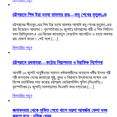
চট্টগ্রামে শিশু ইরা হত্যা মামলার রায়—বাবু শেখের মৃত্যুদণ্ড
চট্টগ্রামের সীতাকুণ্ডের শিশু ইরা হত্যা মামলায় আসামি বাবু শেখের মৃত্যুদণ্ডের
রায় দিয়েছেন আদালত। বৃহস্পতিবার (৯ জুলাই) চট্টগ্রামের নারী ও শিশু নির্যাতন
দমন ট্রাইব্যুনাল-৪ এর বিচারক জান্নাতুল ফেরদৌস আলোচিত এ হত্যা মামলার
রায় ঘোষণা করেন। সেই সঙ্গে […]
বিস্তারিত পড়ুন
চট্টগ্রামে রথযাত্রা—কঠোর নিরাপত্তা ও ট্রাফিক নির্দেশনা
আগামী ১৬ জুলাই অনুষ্ঠিতব্য সনাতন ধর্মাবলম্বীদের অন্যতম ধর্মীয় উৎসব শ্রী
শ্রী জগন্নাথ দেবের রথযাত্রা সুষ্ঠু, সুন্দর ও নিরাপদে উদ্‌যাপনের লক্ষ্যে এক
বিশেষ মতবিনিময় সভা করেছে চট্টগ্রাম মেট্রোপলিটন পুলিশ (সিএমপি)।
বৃহস্পতিবার (৯ জুলাই) দামপাড়াস্থ সিএমপি সদর দপ্তরের […]
বিস্তারিত পড়ুন
জলাবদ্ধতা থেকে মুক্তি পেতে খালে ময়লা আবর্জনা ফেলা বন্ধ
করতে হবে : চসিক মেয়র