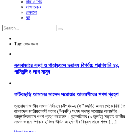
নারী ও শিশু
সাক্ষাতকার
বেড়ানো
ধর্ম
Tag:
জেএসএস
কক্সবাজারে বন্যা ও পাহাড়ধসে ভয়াবহ বিপর্যয়: প্রাণহানি ২৪,
পানিবন্দি ৪ লাখ মানুষ
ফটিকছড়ি আসনের সাংসদ সরোয়ার আলমগীরের শপথ গ্রহণ
ত্রয়োদশ জাতীয় সংসদ নির্বাচনে চট্টগ্রাম-২ (ফটিকছড়ি) আসন থেকে নির্বাচিত
বাংলাদেশ জাতীয়তাবাদী দলের (বিএনপি) সংসদ সদস্য সরোয়ার আলমগীর
আনুষ্ঠানিকভাবে শপথ গ্রহণ করেছেন। বৃহস্পতিবার (৯ জুলাই) সন্ধ্যায় জাতীয়
সংসদ ভবনে স্পিকার হাফিজ উদ্দিন আহমদ বীর বিক্রম তাকে শপথ […]
বিস্তারিত পড়ুন