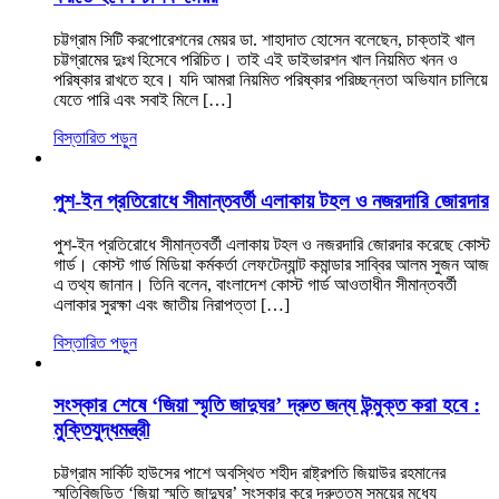
চট্টগ্রাম সিটি করপোরেশনের মেয়র ডা. শাহাদাত হোসেন বলেছেন, চাক্তাই খাল
চট্টগ্রামের দুঃখ হিসেবে পরিচিত। তাই এই ডাইভারশন খাল নিয়মিত খনন ও
পরিষ্কার রাখতে হবে। যদি আমরা নিয়মিত পরিষ্কার পরিচ্ছন্নতা অভিযান চালিয়ে
যেতে পারি এবং সবাই মিলে […]
বিস্তারিত পড়ুন
পুশ-ইন প্রতিরোধে সীমান্তবর্তী এলাকায় টহল ও নজরদারি জোরদার
পুশ-ইন প্রতিরোধে সীমান্তবর্তী এলাকায় টহল ও নজরদারি জোরদার করেছে কোস্ট
গার্ড। কোস্ট গার্ড মিডিয়া কর্মকর্তা লেফটেন্যান্ট কমান্ডার সাব্বির আলম সুজন আজ
এ তথ্য জানান। তিনি বলেন, বাংলাদেশ কোস্ট গার্ড আওতাধীন সীমান্তবর্তী
এলাকার সুরক্ষা এবং জাতীয় নিরাপত্তা […]
বিস্তারিত পড়ুন
সংস্কার শেষে ‘জিয়া স্মৃতি জাদুঘর’ দ্রুত জন্য উন্মুক্ত করা হবে :
মুক্তিযুদ্ধমন্ত্রী
চট্টগ্রাম সার্কিট হাউসের পাশে অবস্থিত শহীদ রাষ্ট্রপতি জিয়াউর রহমানের
স্মৃতিবিজড়িত ‘জিয়া স্মৃতি জাদুঘর’ সংস্কার করে দ্রুততম সময়ের মধ্যে