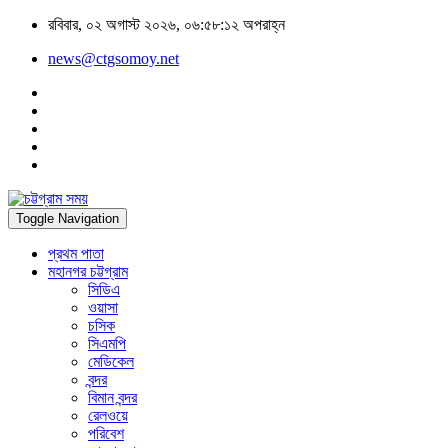
রবিবার, ০২ অগাস্ট ২০২৬, ০৬:৫৮:১২ অপরাহ্ন
news@ctgsomoy.net
Toggle Navigation
প্রথম পাতা
মহানগর চট্টগ্রাম
সিডিএ
ওয়াসা
চসিক
সিএমপি
মেডিকেল
বন্দর
বিমান বন্দর
রেলওয়ে
পরিবেশ