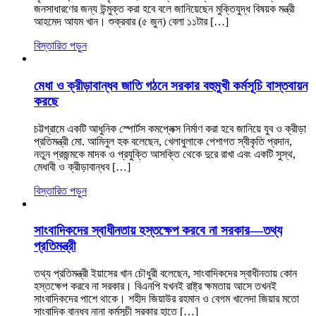
জনসাধারণের জন্য উন্মুক্ত করা হবে বলে জানিয়েছেন মুক্তিযুদ্ধ বিষয়ক মন্ত্রী
আহমেদ আযম খান। শুক্রবার (৫ জুন) বেলা ১১টার […]
বিস্তারিত পড়ুন
মেধা ও ক্রীড়াবান্ধব জাতি গঠনে সরকার বহুমুখী কর্মসূচি বাস্তবায়ন
করছে
চট্টগ্রামে একটি আধুনিক স্পোর্টস কমপ্লেক্স নির্মাণ করা হবে জানিয়ে যুব ও ক্রীড়া
প্রতিমন্ত্রী মো. আমিনুল হক বলেছেন, খেলাধুলাকে পেশাগত স্বীকৃতি প্রদান,
নতুন প্রজন্মকে মাদক ও প্রযুক্তি আসক্তি থেকে দুরে রাখা এবং একটি সুস্থ,
মেধাবী ও ক্রীড়াবান্ধব […]
বিস্তারিত পড়ুন
সাংবাদিকদের স্বাধীনতায় হস্তক্ষেপ করবে না সরকার—তথ্য
প্রতিমন্ত্রী
তথ্য প্রতিমন্ত্রী ইয়াসের খান চৌধুরী বলেছেন, সাংবাদিকদের স্বাধীনতায় কোন
হস্তক্ষেপ করবে না সরকার। বিএনপি যখনই রাষ্ট্র ক্ষমতায় আসে তখনই
সাংবাদিকদের পাশে থাকে। শহীদ জিয়াউর রহমান ও বেগম খালেদা জিয়ার মতো
সাংবাদিক বান্ধব নানা কর্মসূচী সরকার হাতে […]