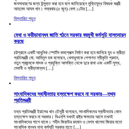
জনসাধারণের জন্য উন্মুক্ত করা হবে বলে জানিয়েছেন মুক্তিযুদ্ধ বিষয়ক মন্ত্রী
আহমেদ আযম খান। শুক্রবার (৫ জুন) বেলা ১১টার […]
বিস্তারিত পড়ুন
মেধা ও ক্রীড়াবান্ধব জাতি গঠনে সরকার বহুমুখী কর্মসূচি বাস্তবায়ন
করছে
চট্টগ্রামে একটি আধুনিক স্পোর্টস কমপ্লেক্স নির্মাণ করা হবে জানিয়ে যুব ও ক্রীড়া
প্রতিমন্ত্রী মো. আমিনুল হক বলেছেন, খেলাধুলাকে পেশাগত স্বীকৃতি প্রদান,
নতুন প্রজন্মকে মাদক ও প্রযুক্তি আসক্তি থেকে দুরে রাখা এবং একটি সুস্থ,
মেধাবী ও ক্রীড়াবান্ধব […]
বিস্তারিত পড়ুন
সাংবাদিকদের স্বাধীনতায় হস্তক্ষেপ করবে না সরকার—তথ্য
প্রতিমন্ত্রী
তথ্য প্রতিমন্ত্রী ইয়াসের খান চৌধুরী বলেছেন, সাংবাদিকদের স্বাধীনতায় কোন
হস্তক্ষেপ করবে না সরকার। বিএনপি যখনই রাষ্ট্র ক্ষমতায় আসে তখনই
সাংবাদিকদের পাশে থাকে। শহীদ জিয়াউর রহমান ও বেগম খালেদা জিয়ার মতো
সাংবাদিক বান্ধব নানা কর্মসূচী সরকার হাতে […]