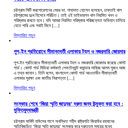
চট্টগ্রাম সিটি করপোরেশনের মেয়র ডা. শাহাদাত হোসেন বলেছেন, চাক্তাই খাল
চট্টগ্রামের দুঃখ হিসেবে পরিচিত। তাই এই ডাইভারশন খাল নিয়মিত খনন ও
পরিষ্কার রাখতে হবে। যদি আমরা নিয়মিত পরিষ্কার পরিচ্ছন্নতা অভিযান চালিয়ে
যেতে পারি এবং সবাই মিলে […]
বিস্তারিত পড়ুন
পুশ-ইন প্রতিরোধে সীমান্তবর্তী এলাকায় টহল ও নজরদারি জোরদার
পুশ-ইন প্রতিরোধে সীমান্তবর্তী এলাকায় টহল ও নজরদারি জোরদার করেছে কোস্ট
গার্ড। কোস্ট গার্ড মিডিয়া কর্মকর্তা লেফটেন্যান্ট কমান্ডার সাব্বির আলম সুজন আজ
এ তথ্য জানান। তিনি বলেন, বাংলাদেশ কোস্ট গার্ড আওতাধীন সীমান্তবর্তী
এলাকার সুরক্ষা এবং জাতীয় নিরাপত্তা […]
বিস্তারিত পড়ুন
সংস্কার শেষে ‘জিয়া স্মৃতি জাদুঘর’ দ্রুত জন্য উন্মুক্ত করা হবে :
মুক্তিযুদ্ধমন্ত্রী
চট্টগ্রাম সার্কিট হাউসের পাশে অবস্থিত শহীদ রাষ্ট্রপতি জিয়াউর রহমানের
স্মৃতিবিজড়িত ‘জিয়া স্মৃতি জাদুঘর’ সংস্কার করে দ্রুততম সময়ের মধ্যে