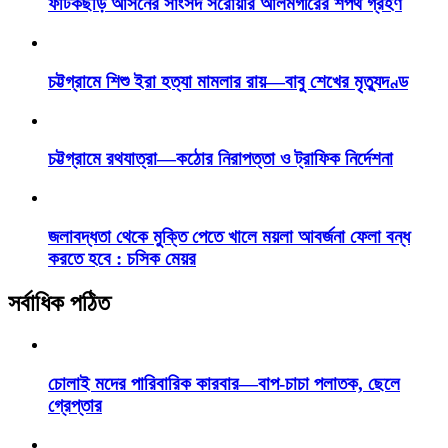
ফটিকছড়ি আসনের সাংসদ সরোয়ার আলমগীরের শপথ গ্রহণ
চট্টগ্রামে শিশু ইরা হত্যা মামলার রায়—বাবু শেখের মৃত্যুদণ্ড
চট্টগ্রামে রথযাত্রা—কঠোর নিরাপত্তা ও ট্রাফিক নির্দেশনা
জলাবদ্ধতা থেকে মুক্তি পেতে খালে ময়লা আবর্জনা ফেলা বন্ধ
করতে হবে : চসিক মেয়র
সর্বাধিক পঠিত
চোলাই মদের পারিবারিক কারবার—বাপ-চাচা পলাতক, ছেলে
গ্রেপ্তার