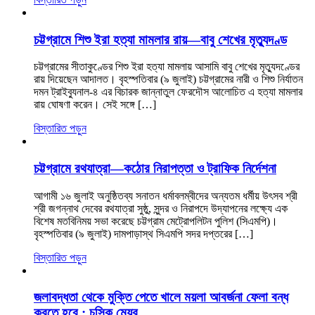
চট্টগ্রামে শিশু ইরা হত্যা মামলার রায়—বাবু শেখের মৃত্যুদণ্ড
চট্টগ্রামের সীতাকুণ্ডের শিশু ইরা হত্যা মামলায় আসামি বাবু শেখের মৃত্যুদণ্ডের
রায় দিয়েছেন আদালত। বৃহস্পতিবার (৯ জুলাই) চট্টগ্রামের নারী ও শিশু নির্যাতন
দমন ট্রাইব্যুনাল-৪ এর বিচারক জান্নাতুল ফেরদৌস আলোচিত এ হত্যা মামলার
রায় ঘোষণা করেন। সেই সঙ্গে […]
বিস্তারিত পড়ুন
চট্টগ্রামে রথযাত্রা—কঠোর নিরাপত্তা ও ট্রাফিক নির্দেশনা
আগামী ১৬ জুলাই অনুষ্ঠিতব্য সনাতন ধর্মাবলম্বীদের অন্যতম ধর্মীয় উৎসব শ্রী
শ্রী জগন্নাথ দেবের রথযাত্রা সুষ্ঠু, সুন্দর ও নিরাপদে উদ্‌যাপনের লক্ষ্যে এক
বিশেষ মতবিনিময় সভা করেছে চট্টগ্রাম মেট্রোপলিটন পুলিশ (সিএমপি)।
বৃহস্পতিবার (৯ জুলাই) দামপাড়াস্থ সিএমপি সদর দপ্তরের […]
বিস্তারিত পড়ুন
জলাবদ্ধতা থেকে মুক্তি পেতে খালে ময়লা আবর্জনা ফেলা বন্ধ
করতে হবে : চসিক মেয়র