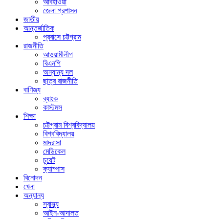
আবহাওয়া
জেলা প্রশাসন
জাতীয়
আন্তর্জাতিক
প্রবাসে চট্টগ্রাম
রাজনীতি
আওয়ামীলীগ
বিএনপি
অন্যান্য দল
ছাত্র রাজনীতি
বাণিজ্য
ব্যাংক
কাস্টমস
শিক্ষা
চট্টগ্রাম বিশ্ববিদ্যালয়
বিশ্ববিদ্যালয়
মাদরাসা
মেডিকেল
চুয়েট
ক্যাম্পাস
বিনোদন
খেলা
অন্যান্য
স্বাস্থ্য
আইন-আদালত