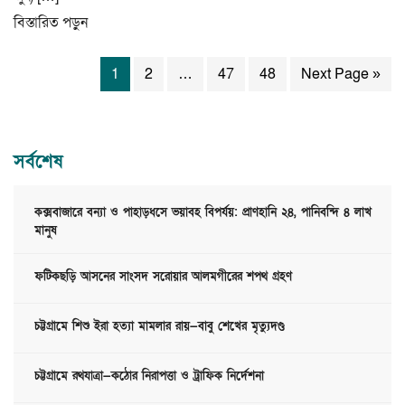
বিস্তারিত পড়ুন
1
2
…
47
48
Next Page »
সর্বশেষ
কক্সবাজারে বন্যা ও পাহাড়ধসে ভয়াবহ বিপর্যয়: প্রাণহানি ২৪, পানিবন্দি ৪ লাখ
মানুষ
ফটিকছড়ি আসনের সাংসদ সরোয়ার আলমগীরের শপথ গ্রহণ
চট্টগ্রামে শিশু ইরা হত্যা মামলার রায়—বাবু শেখের মৃত্যুদণ্ড
চট্টগ্রামে রথযাত্রা—কঠোর নিরাপত্তা ও ট্রাফিক নির্দেশনা