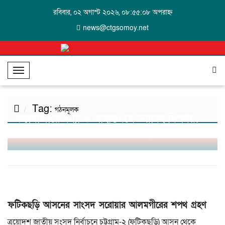
রবিবার, ০২ অগাস্ট ২০২৬, ০৮:৫৫:০৮ অপরাহ্ন
news@ctgsomoy.net
T
o
g
Tag:
g
গঠনমূলক
কক্সবাজারে বন্যা ও পাহাড়ধসে ভয়াবহ বিপর্যয়:
l
প্রাণহানি ২৪, পানিবন্দি ৪ লাখ মানুষ
e
N
a
v
i
g
ফটিকছড়ি আসনের সাংসদ সরোয়ার আলমগীরের শপথ গ্রহণ
a
t
ত্রয়োদশ জাতীয় সংসদ নির্বাচনে চট্টগ্রাম-২ (ফটিকছড়ি) আসন থেকে