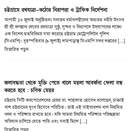
চট্টগ্রামে রথযাত্রা—কঠোর নিরাপত্তা ও ট্রাফিক নির্দেশনা
আগামী ১৬ জুলাই অনুষ্ঠিতব্য সনাতন ধর্মাবলম্বীদের অন্যতম ধর্মীয় উৎসব
শ্রী শ্রী জগন্নাথ দেবের রথযাত্রা সুষ্ঠু, সুন্দর ও নিরাপদে উদ্‌যাপনের লক্ষ্যে
এক বিশেষ মতবিনিময় সভা করেছে চট্টগ্রাম মেট্রোপলিটন পুলিশ
(সিএমপি)। বৃহস্পতিবার (৯ জুলাই) দামপাড়াস্থ সিএমপি সদর দপ্তরের […]
বিস্তারিত পড়ুন
জলাবদ্ধতা থেকে মুক্তি পেতে খালে ময়লা আবর্জনা ফেলা বন্ধ
করতে হবে : চসিক মেয়র
চট্টগ্রাম সিটি করপোরেশনের মেয়র ডা. শাহাদাত হোসেন বলেছেন, চাক্তাই
খাল চট্টগ্রামের দুঃখ হিসেবে পরিচিত। তাই এই ডাইভারশন খাল নিয়মিত
খনন ও পরিষ্কার রাখতে হবে। যদি আমরা নিয়মিত পরিষ্কার পরিচ্ছন্নতা
অভিযান চালিয়ে যেতে পারি এবং সবাই মিলে […]
বিস্তারিত পড়ুন