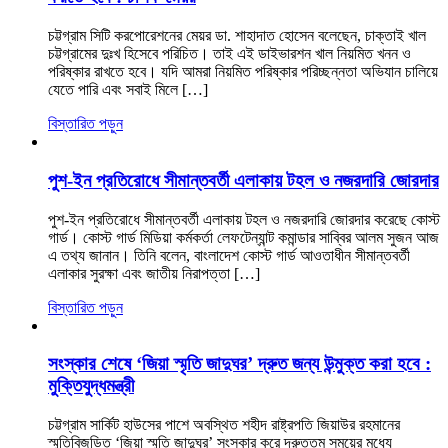
চট্টগ্রাম সিটি করপোরেশনের মেয়র ডা. শাহাদাত হোসেন বলেছেন, চাক্তাই খাল
চট্টগ্রামের দুঃখ হিসেবে পরিচিত। তাই এই ডাইভারশন খাল নিয়মিত খনন ও
পরিষ্কার রাখতে হবে। যদি আমরা নিয়মিত পরিষ্কার পরিচ্ছন্নতা অভিযান চালিয়ে
যেতে পারি এবং সবাই মিলে […]
বিস্তারিত পড়ুন
পুশ-ইন প্রতিরোধে সীমান্তবর্তী এলাকায় টহল ও নজরদারি জোরদার
পুশ-ইন প্রতিরোধে সীমান্তবর্তী এলাকায় টহল ও নজরদারি জোরদার করেছে কোস্ট
গার্ড। কোস্ট গার্ড মিডিয়া কর্মকর্তা লেফটেন্যান্ট কমান্ডার সাব্বির আলম সুজন আজ
এ তথ্য জানান। তিনি বলেন, বাংলাদেশ কোস্ট গার্ড আওতাধীন সীমান্তবর্তী
এলাকার সুরক্ষা এবং জাতীয় নিরাপত্তা […]
বিস্তারিত পড়ুন
সংস্কার শেষে ‘জিয়া স্মৃতি জাদুঘর’ দ্রুত জন্য উন্মুক্ত করা হবে :
মুক্তিযুদ্ধমন্ত্রী
চট্টগ্রাম সার্কিট হাউসের পাশে অবস্থিত শহীদ রাষ্ট্রপতি জিয়াউর রহমানের
স্মৃতিবিজড়িত ‘জিয়া স্মৃতি জাদুঘর’ সংস্কার করে দ্রুততম সময়ের মধ্যে