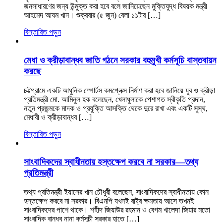
জনসাধারণের জন্য উন্মুক্ত করা হবে বলে জানিয়েছেন মুক্তিযুদ্ধ বিষয়ক মন্ত্রী
আহমেদ আযম খান। শুক্রবার (৫ জুন) বেলা ১১টার […]
বিস্তারিত পড়ুন
মেধা ও ক্রীড়াবান্ধব জাতি গঠনে সরকার বহুমুখী কর্মসূচি বাস্তবায়ন
করছে
চট্টগ্রামে একটি আধুনিক স্পোর্টস কমপ্লেক্স নির্মাণ করা হবে জানিয়ে যুব ও ক্রীড়া
প্রতিমন্ত্রী মো. আমিনুল হক বলেছেন, খেলাধুলাকে পেশাগত স্বীকৃতি প্রদান,
নতুন প্রজন্মকে মাদক ও প্রযুক্তি আসক্তি থেকে দুরে রাখা এবং একটি সুস্থ,
মেধাবী ও ক্রীড়াবান্ধব […]
বিস্তারিত পড়ুন
সাংবাদিকদের স্বাধীনতায় হস্তক্ষেপ করবে না সরকার—তথ্য
প্রতিমন্ত্রী
তথ্য প্রতিমন্ত্রী ইয়াসের খান চৌধুরী বলেছেন, সাংবাদিকদের স্বাধীনতায় কোন
হস্তক্ষেপ করবে না সরকার। বিএনপি যখনই রাষ্ট্র ক্ষমতায় আসে তখনই
সাংবাদিকদের পাশে থাকে। শহীদ জিয়াউর রহমান ও বেগম খালেদা জিয়ার মতো
সাংবাদিক বান্ধব নানা কর্মসূচী সরকার হাতে […]