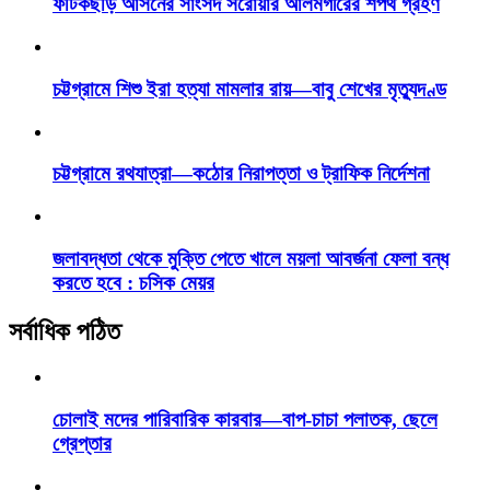
ফটিকছড়ি আসনের সাংসদ সরোয়ার আলমগীরের শপথ গ্রহণ
চট্টগ্রামে শিশু ইরা হত্যা মামলার রায়—বাবু শেখের মৃত্যুদণ্ড
চট্টগ্রামে রথযাত্রা—কঠোর নিরাপত্তা ও ট্রাফিক নির্দেশনা
জলাবদ্ধতা থেকে মুক্তি পেতে খালে ময়লা আবর্জনা ফেলা বন্ধ
করতে হবে : চসিক মেয়র
সর্বাধিক পঠিত
চোলাই মদের পারিবারিক কারবার—বাপ-চাচা পলাতক, ছেলে
গ্রেপ্তার