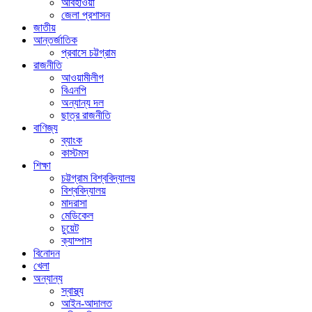
আবহাওয়া
জেলা প্রশাসন
জাতীয়
আন্তর্জাতিক
প্রবাসে চট্টগ্রাম
রাজনীতি
আওয়ামীলীগ
বিএনপি
অন্যান্য দল
ছাত্র রাজনীতি
বাণিজ্য
ব্যাংক
কাস্টমস
শিক্ষা
চট্টগ্রাম বিশ্ববিদ্যালয়
বিশ্ববিদ্যালয়
মাদরাসা
মেডিকেল
চুয়েট
ক্যাম্পাস
বিনোদন
খেলা
অন্যান্য
স্বাস্থ্য
আইন-আদালত