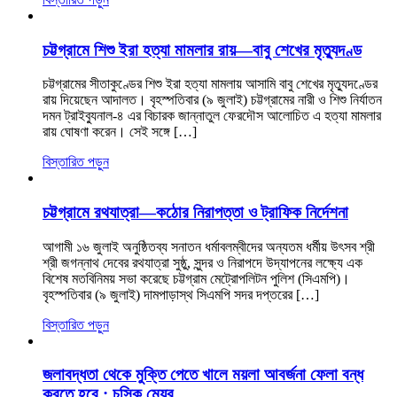
চট্টগ্রামে শিশু ইরা হত্যা মামলার রায়—বাবু শেখের মৃত্যুদণ্ড
চট্টগ্রামের সীতাকুণ্ডের শিশু ইরা হত্যা মামলায় আসামি বাবু শেখের মৃত্যুদণ্ডের
রায় দিয়েছেন আদালত। বৃহস্পতিবার (৯ জুলাই) চট্টগ্রামের নারী ও শিশু নির্যাতন
দমন ট্রাইব্যুনাল-৪ এর বিচারক জান্নাতুল ফেরদৌস আলোচিত এ হত্যা মামলার
রায় ঘোষণা করেন। সেই সঙ্গে […]
বিস্তারিত পড়ুন
চট্টগ্রামে রথযাত্রা—কঠোর নিরাপত্তা ও ট্রাফিক নির্দেশনা
আগামী ১৬ জুলাই অনুষ্ঠিতব্য সনাতন ধর্মাবলম্বীদের অন্যতম ধর্মীয় উৎসব শ্রী
শ্রী জগন্নাথ দেবের রথযাত্রা সুষ্ঠু, সুন্দর ও নিরাপদে উদ্‌যাপনের লক্ষ্যে এক
বিশেষ মতবিনিময় সভা করেছে চট্টগ্রাম মেট্রোপলিটন পুলিশ (সিএমপি)।
বৃহস্পতিবার (৯ জুলাই) দামপাড়াস্থ সিএমপি সদর দপ্তরের […]
বিস্তারিত পড়ুন
জলাবদ্ধতা থেকে মুক্তি পেতে খালে ময়লা আবর্জনা ফেলা বন্ধ
করতে হবে : চসিক মেয়র