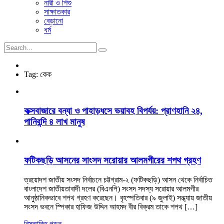
নারী ও শিশু
সাক্ষাতকার
বেড়ানো
ধর্ম
Tag:
কেক
কক্সবাজারে বন্যা ও পাহাড়ধসে ভয়াবহ বিপর্যয়: প্রাণহানি ২৪,
পানিবন্দি ৪ লাখ মানুষ
ফটিকছড়ি আসনের সাংসদ সরোয়ার আলমগীরের শপথ গ্রহণ
ত্রয়োদশ জাতীয় সংসদ নির্বাচনে চট্টগ্রাম-২ (ফটিকছড়ি) আসন থেকে নির্বাচিত
বাংলাদেশ জাতীয়তাবাদী দলের (বিএনপি) সংসদ সদস্য সরোয়ার আলমগীর
আনুষ্ঠানিকভাবে শপথ গ্রহণ করেছেন। বৃহস্পতিবার (৯ জুলাই) সন্ধ্যায় জাতীয়
সংসদ ভবনে স্পিকার হাফিজ উদ্দিন আহমদ বীর বিক্রম তাকে শপথ […]
বিস্তারিত পড়ুন