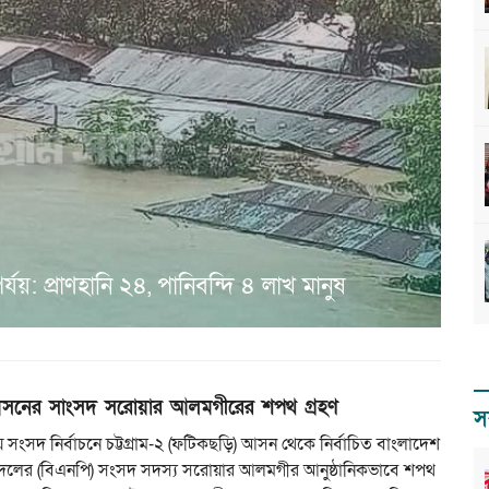
যয়: প্রাণহানি ২৪, পানিবন্দি ৪ লাখ মানুষ
সনের সাংসদ সরোয়ার আলমগীরের শপথ গ্রহণ
স
 সংসদ নির্বাচনে চট্টগ্রাম-২ (ফটিকছড়ি) আসন থেকে নির্বাচিত বাংলাদেশ
দলের (বিএনপি) সংসদ সদস্য সরোয়ার আলমগীর আনুষ্ঠানিকভাবে শপথ