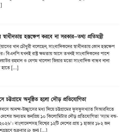
…]
স্বাধীনতায় হস্তক্ষেপ করবে না সরকার—তথ্য প্রতিমন্ত্রী
্রী ইয়াসের খান চৌধুরী বলেছেন, সাংবাদিকদের স্বাধীনতায় কোন হস্তক্ষেপ
র। বিএনপি যখনই রাষ্ট্র ক্ষমতায় আসে তখনই সাংবাদিকদের পাশে
িয়াউর রহমান ও বেগম খালেদা জিয়ার মতো সাংবাদিক বান্ধব নানা
র হাতে […]
ে চট্টগ্রামে অনুষ্ঠিত হলো দৌড় প্রতিযোগিতা
িবসে আনন্দ-উচ্ছ্বাসের মধ্য দিয়ে চট্টগ্রামের ফুসফুসখ্যাত সিআরবিতে
ে দেশের অন্যতম জনপ্রিয় ১০ কিলোমিটার দৌড় প্রতিযোগিতা ‘স্যাম বন্ড-
০২৬’। বাংলাদেশসহ বিশ্বের ১২টি দেশের প্রায় ১ হাজার ১৮২ জন
্রহণে শুক্রবার (৫ জুন) […]