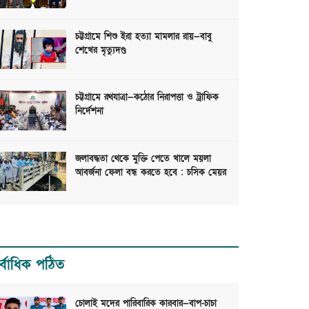
চট্টগ্রামে শিশু ইরা হত্যা মামলার রায়—বাবু
শেখের মৃত্যুদণ্ড
চট্টগ্রামে রথযাত্রা—কঠোর নিরাপত্তা ও ট্রাফিক
নির্দেশনা
জলাবদ্ধতা থেকে মুক্তি পেতে খালে ময়লা
আবর্জনা ফেলা বন্ধ করতে হবে : চসিক মেয়র
র্বাধিক পঠিত
চোলাই মদের পারিবারিক কারবার—বাপ-চাচা