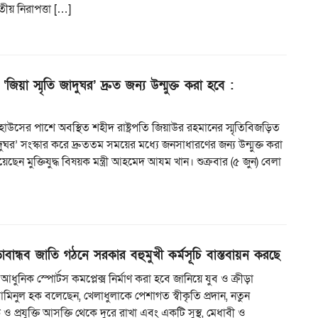
তীয় নিরাপত্তা […]
‘জিয়া স্মৃতি জাদুঘর’ দ্রুত জন্য উন্মুক্ত করা হবে :
কিট হাউসের পাশে অবস্থিত শহীদ রাষ্ট্রপতি জিয়াউর রহমানের স্মৃতিবিজড়িত
াদুঘর’ সংস্কার করে দ্রুততম সময়ের মধ্যে জনসাধারণের জন্য উন্মুক্ত করা
ছেন মুক্তিযুদ্ধ বিষয়ক মন্ত্রী আহমেদ আযম খান। শুক্রবার (৫ জুন) বেলা
ড়াবান্ধব জাতি গঠনে সরকার বহুমুখী কর্মসূচি বাস্তবায়ন করছে
ি আধুনিক স্পোর্টস কমপ্লেক্স নির্মাণ করা হবে জানিয়ে যুব ও ক্রীড়া
ো. আমিনুল হক বলেছেন, খেলাধুলাকে পেশাগত স্বীকৃতি প্রদান, নতুন
 ও প্রযুক্তি আসক্তি থেকে দুরে রাখা এবং একটি সুস্থ, মেধাবী ও