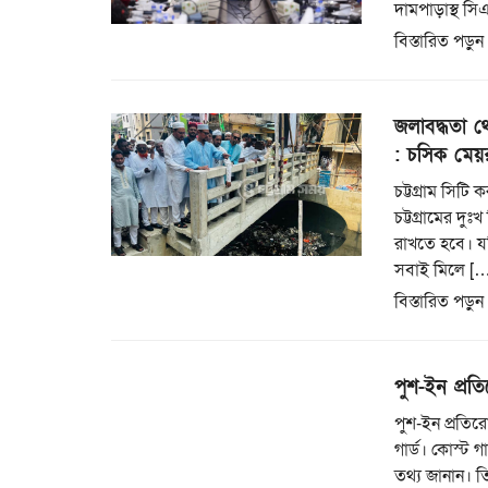
দামপাড়াস্থ স
বিস্তারিত পড়ুন
জলাবদ্ধতা থ
: চসিক মেয়
চট্টগ্রাম সিট
চট্টগ্রামের দ
রাখতে হবে। যদ
সবাই মিলে […
বিস্তারিত পড়ুন
পুশ-ইন প্রত
পুশ-ইন প্রতি
গার্ড। কোস্ট গ
তথ্য জানান। ত