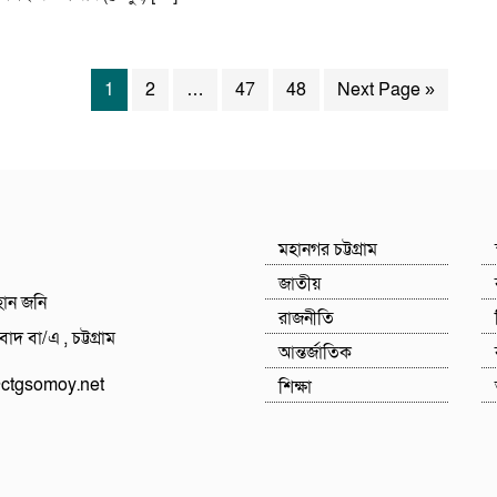
1
2
…
47
48
Next Page »
মহানগর চট্টগ্রাম
জাতীয়
হান জনি
রাজনীতি
াদ বা/এ , চট্টগ্রাম
আন্তর্জাতিক
tgsomoy.net
শিক্ষা