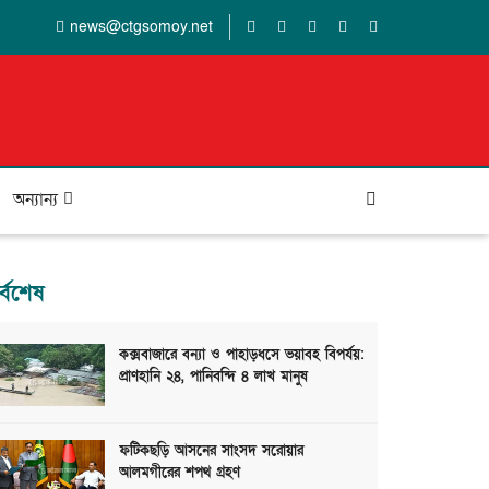
news@ctgsomoy.net
অন্যান্য
র্বশেষ
কক্সবাজারে বন্যা ও পাহাড়ধসে ভয়াবহ বিপর্যয়:
প্রাণহানি ২৪, পানিবন্দি ৪ লাখ মানুষ
ফটিকছড়ি আসনের সাংসদ সরোয়ার
আলমগীরের শপথ গ্রহণ