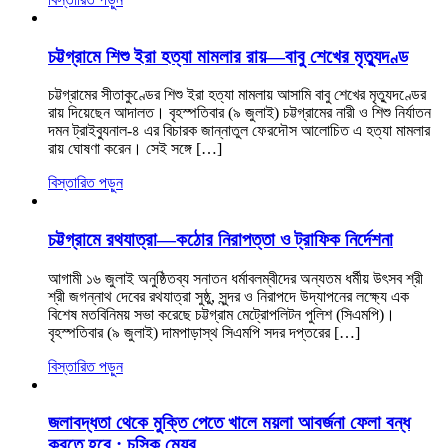
চট্টগ্রামে শিশু ইরা হত্যা মামলার রায়—বাবু শেখের মৃত্যুদণ্ড
চট্টগ্রামের সীতাকুণ্ডের শিশু ইরা হত্যা মামলায় আসামি বাবু শেখের মৃত্যুদণ্ডের
রায় দিয়েছেন আদালত। বৃহস্পতিবার (৯ জুলাই) চট্টগ্রামের নারী ও শিশু নির্যাতন
দমন ট্রাইব্যুনাল-৪ এর বিচারক জান্নাতুল ফেরদৌস আলোচিত এ হত্যা মামলার
রায় ঘোষণা করেন। সেই সঙ্গে […]
বিস্তারিত পড়ুন
চট্টগ্রামে রথযাত্রা—কঠোর নিরাপত্তা ও ট্রাফিক নির্দেশনা
আগামী ১৬ জুলাই অনুষ্ঠিতব্য সনাতন ধর্মাবলম্বীদের অন্যতম ধর্মীয় উৎসব শ্রী
শ্রী জগন্নাথ দেবের রথযাত্রা সুষ্ঠু, সুন্দর ও নিরাপদে উদ্‌যাপনের লক্ষ্যে এক
বিশেষ মতবিনিময় সভা করেছে চট্টগ্রাম মেট্রোপলিটন পুলিশ (সিএমপি)।
বৃহস্পতিবার (৯ জুলাই) দামপাড়াস্থ সিএমপি সদর দপ্তরের […]
বিস্তারিত পড়ুন
জলাবদ্ধতা থেকে মুক্তি পেতে খালে ময়লা আবর্জনা ফেলা বন্ধ
করতে হবে : চসিক মেয়র