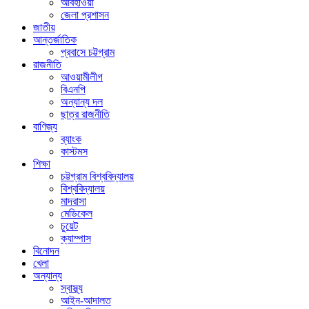
আবহাওয়া
জেলা প্রশাসন
জাতীয়
আন্তর্জাতিক
প্রবাসে চট্টগ্রাম
রাজনীতি
আওয়ামীলীগ
বিএনপি
অন্যান্য দল
ছাত্র রাজনীতি
বাণিজ্য
ব্যাংক
কাস্টমস
শিক্ষা
চট্টগ্রাম বিশ্ববিদ্যালয়
বিশ্ববিদ্যালয়
মাদরাসা
মেডিকেল
চুয়েট
ক্যাম্পাস
বিনোদন
খেলা
অন্যান্য
স্বাস্থ্য
আইন-আদালত