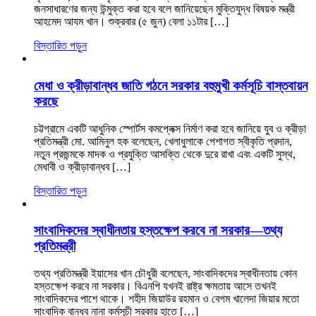
জনসাধারণের জন্য উন্মুক্ত করা হবে বলে জানিয়েছেন মুক্তিযুদ্ধ বিষয়ক মন্ত্রী
আহমেদ আযম খান। শুক্রবার (৫ জুন) বেলা ১১টার […]
বিস্তারিত পড়ুন
মেধা ও ক্রীড়াবান্ধব জাতি গঠনে সরকার বহুমুখী কর্মসূচি বাস্তবায়ন
করছে
চট্টগ্রামে একটি আধুনিক স্পোর্টস কমপ্লেক্স নির্মাণ করা হবে জানিয়ে যুব ও ক্রীড়া
প্রতিমন্ত্রী মো. আমিনুল হক বলেছেন, খেলাধুলাকে পেশাগত স্বীকৃতি প্রদান,
নতুন প্রজন্মকে মাদক ও প্রযুক্তি আসক্তি থেকে দুরে রাখা এবং একটি সুস্থ,
মেধাবী ও ক্রীড়াবান্ধব […]
বিস্তারিত পড়ুন
সাংবাদিকদের স্বাধীনতায় হস্তক্ষেপ করবে না সরকার—তথ্য
প্রতিমন্ত্রী
তথ্য প্রতিমন্ত্রী ইয়াসের খান চৌধুরী বলেছেন, সাংবাদিকদের স্বাধীনতায় কোন
হস্তক্ষেপ করবে না সরকার। বিএনপি যখনই রাষ্ট্র ক্ষমতায় আসে তখনই
সাংবাদিকদের পাশে থাকে। শহীদ জিয়াউর রহমান ও বেগম খালেদা জিয়ার মতো
সাংবাদিক বান্ধব নানা কর্মসূচী সরকার হাতে […]