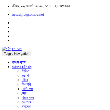
রবিবার, ০২ অগাস্ট ২০২৬, ১১:৪০:২৪ অপরাহ্ন
news@ctgsomoy.net
Toggle Navigation
প্রথম পাতা
মহানগর চট্টগ্রাম
সিডিএ
ওয়াসা
চসিক
সিএমপি
মেডিকেল
বন্দর
বিমান বন্দর
রেলওয়ে
পরিবেশ