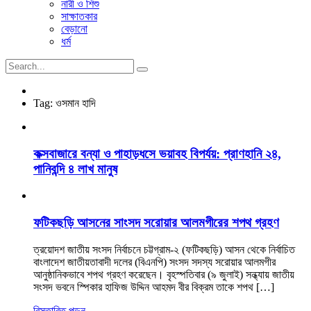
নারী ও শিশু
সাক্ষাতকার
বেড়ানো
ধর্ম
Tag:
ওসমান হাদি
কক্সবাজারে বন্যা ও পাহাড়ধসে ভয়াবহ বিপর্যয়: প্রাণহানি ২৪,
পানিবন্দি ৪ লাখ মানুষ
ফটিকছড়ি আসনের সাংসদ সরোয়ার আলমগীরের শপথ গ্রহণ
ত্রয়োদশ জাতীয় সংসদ নির্বাচনে চট্টগ্রাম-২ (ফটিকছড়ি) আসন থেকে নির্বাচিত
বাংলাদেশ জাতীয়তাবাদী দলের (বিএনপি) সংসদ সদস্য সরোয়ার আলমগীর
আনুষ্ঠানিকভাবে শপথ গ্রহণ করেছেন। বৃহস্পতিবার (৯ জুলাই) সন্ধ্যায় জাতীয়
সংসদ ভবনে স্পিকার হাফিজ উদ্দিন আহমদ বীর বিক্রম তাকে শপথ […]
বিস্তারিত পড়ুন