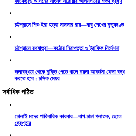
ফটিকছড়ি আসনের সাংসদ সরোয়ার আলমগীরের শপথ গ্রহণ
চট্টগ্রামে শিশু ইরা হত্যা মামলার রায়—বাবু শেখের মৃত্যুদণ্ড
চট্টগ্রামে রথযাত্রা—কঠোর নিরাপত্তা ও ট্রাফিক নির্দেশনা
জলাবদ্ধতা থেকে মুক্তি পেতে খালে ময়লা আবর্জনা ফেলা বন্ধ
করতে হবে : চসিক মেয়র
সর্বাধিক পঠিত
চোলাই মদের পারিবারিক কারবার—বাপ-চাচা পলাতক, ছেলে
গ্রেপ্তার