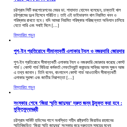
চট্টগ্রাম সিটি করপোরেশনের মেয়র ডা. শাহাদাত হোসেন বলেছেন, চাক্তাই খাল
চট্টগ্রামের দুঃখ হিসেবে পরিচিত। তাই এই ডাইভারশন খাল নিয়মিত খনন ও
পরিষ্কার রাখতে হবে। যদি আমরা নিয়মিত পরিষ্কার পরিচ্ছন্নতা অভিযান চালিয়ে
যেতে পারি এবং সবাই মিলে […]
বিস্তারিত পড়ুন
পুশ-ইন প্রতিরোধে সীমান্তবর্তী এলাকায় টহল ও নজরদারি জোরদার
পুশ-ইন প্রতিরোধে সীমান্তবর্তী এলাকায় টহল ও নজরদারি জোরদার করেছে কোস্ট
গার্ড। কোস্ট গার্ড মিডিয়া কর্মকর্তা লেফটেন্যান্ট কমান্ডার সাব্বির আলম সুজন আজ
এ তথ্য জানান। তিনি বলেন, বাংলাদেশ কোস্ট গার্ড আওতাধীন সীমান্তবর্তী
এলাকার সুরক্ষা এবং জাতীয় নিরাপত্তা […]
বিস্তারিত পড়ুন
সংস্কার শেষে ‘জিয়া স্মৃতি জাদুঘর’ দ্রুত জন্য উন্মুক্ত করা হবে :
মুক্তিযুদ্ধমন্ত্রী
চট্টগ্রাম সার্কিট হাউসের পাশে অবস্থিত শহীদ রাষ্ট্রপতি জিয়াউর রহমানের
স্মৃতিবিজড়িত ‘জিয়া স্মৃতি জাদুঘর’ সংস্কার করে দ্রুততম সময়ের মধ্যে