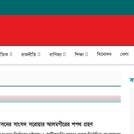
বিনোদন
খেলা
জাতিক
রাজনীতি
বাণিজ্য
শিক্ষা
স
যয়: প্রাণহানি ২৪, পানিবন্দি ৪ লাখ মানুষ
সনের সাংসদ সরোয়ার আলমগীরের শপথ গ্রহণ