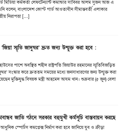
ার্ড মিডিয়া কর্মকর্তা লেফটেন্যান্ট কমান্ডার সাব্বির আলম সুজন আজ এ
িনি বলেন, বাংলাদেশ কোস্ট গার্ড আওতাধীন সীমান্তবর্তী এলাকার
তীয় নিরাপত্তা […]
‘জিয়া স্মৃতি জাদুঘর’ দ্রুত জন্য উন্মুক্ত করা হবে :
কিট হাউসের পাশে অবস্থিত শহীদ রাষ্ট্রপতি জিয়াউর রহমানের স্মৃতিবিজড়িত
াদুঘর’ সংস্কার করে দ্রুততম সময়ের মধ্যে জনসাধারণের জন্য উন্মুক্ত করা
ছেন মুক্তিযুদ্ধ বিষয়ক মন্ত্রী আহমেদ আযম খান। শুক্রবার (৫ জুন) বেলা
ড়াবান্ধব জাতি গঠনে সরকার বহুমুখী কর্মসূচি বাস্তবায়ন করছে
ি আধুনিক স্পোর্টস কমপ্লেক্স নির্মাণ করা হবে জানিয়ে যুব ও ক্রীড়া