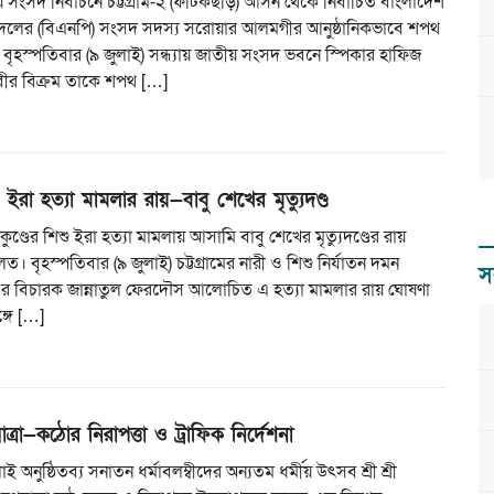
 সংসদ নির্বাচনে চট্টগ্রাম-২ (ফটিকছড়ি) আসন থেকে নির্বাচিত বাংলাদেশ
দলের (বিএনপি) সংসদ সদস্য সরোয়ার আলমগীর আনুষ্ঠানিকভাবে শপথ
 বৃহস্পতিবার (৯ জুলাই) সন্ধ্যায় জাতীয় সংসদ ভবনে স্পিকার হাফিজ
বীর বিক্রম তাকে শপথ […]
িশু ইরা হত্যা মামলার রায়—বাবু শেখের মৃত্যুদণ্ড
তাকুণ্ডের শিশু ইরা হত্যা মামলায় আসামি বাবু শেখের মৃত্যুদণ্ডের রায়
 বৃহস্পতিবার (৯ জুলাই) চট্টগ্রামের নারী ও শিশু নির্যাতন দমন
স
৪ এর বিচারক জান্নাতুল ফেরদৌস আলোচিত এ হত্যা মামলার রায় ঘোষণা
্গে […]
যাত্রা—কঠোর নিরাপত্তা ও ট্রাফিক নির্দেশনা
 অনুষ্ঠিতব্য সনাতন ধর্মাবলম্বীদের অন্যতম ধর্মীয় উৎসব শ্রী শ্রী