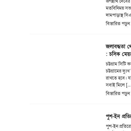
জগন্নাথ দেবের 
মতবিনিময় সভা
দামপাড়াস্থ স
বিস্তারিত পড়ুন
জলাবদ্ধতা থ
: চসিক মেয়
চট্টগ্রাম সিট
চট্টগ্রামের দ
রাখতে হবে। যদ
সবাই মিলে […
বিস্তারিত পড়ুন
পুশ-ইন প্রত
পুশ-ইন প্রতি