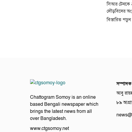
সিআর টেনকে ২
দৌড়বিদের অংশগ
বিস্তারিত পড়ুন
সম্পাদক
আবু রায়
Chattogram Somoy is an online
৮৯ আগ্রাব
based Bengali newspaper which
brings the latest news from all
news@c
over Bangladesh.
www.ctgsomoy.net