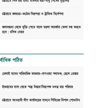
চট্টগ্রামে শিশু ইরা হত্যা মামলার রায়—বাবু শেখের মৃত্যুদণ্ড
চট্টগ্রামে রথযাত্রা—কঠোর নিরাপত্তা ও ট্রাফিক নির্দেশনা
জলাবদ্ধতা থেকে মুক্তি পেতে খালে ময়লা আবর্জনা ফেলা বন্ধ করতে
হবে : চসিক মেয়র
র্বাধিক পঠিত
চোলাই মদের পারিবারিক কারবার—বাপ-চাচা পলাতক, ছেলে গ্রেপ্তার
ইকরামের বাসা থেকে ‘অস্ত্র উদ্ধার’/নিরপেক্ষ তদন্ত চায় পরিবার
চট্টগ্রামে আওয়ামী লীগ কার্যালয়ের সামনে শিবিরের বিশাল শোডাউন