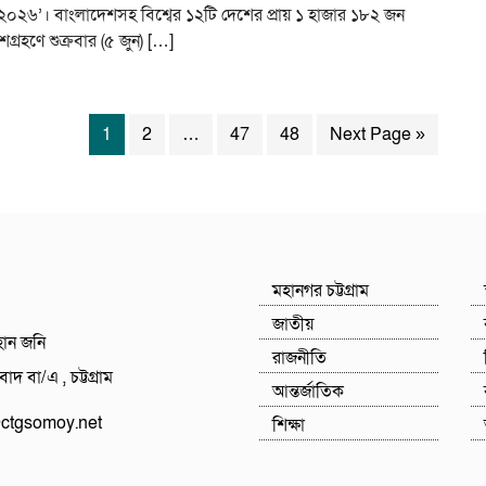
০২৬’। বাংলাদেশসহ বিশ্বের ১২টি দেশের প্রায় ১ হাজার ১৮২ জন
্রহণে শুক্রবার (৫ জুন) […]
1
2
…
47
48
Next Page »
মহানগর চট্টগ্রাম
জাতীয়
হান জনি
রাজনীতি
াদ বা/এ , চট্টগ্রাম
আন্তর্জাতিক
tgsomoy.net
শিক্ষা