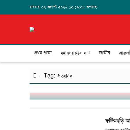
রবিবার, ০২ অগাস্ট ২০২৬, ১০:১৯:০৮ অপরাহ্ন
প্রথম পাতা
জাতীয়
মহানগর চট্টগ্রাম
আন্তর্
Tag:
ঐতিহাসিক
কক্সবাজারে বন্যা ও পাহাড়ধসে ভয়াবহ বিপর্
ফটিকছড়ি আ