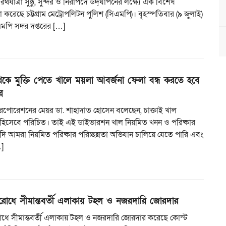
রথযাত্রা সুষ্ঠু, সুন্দর ও নিরাপদে উদ্‌যাপনের লক্ষ্যে এক বিশেষ
 করেছে চট্টগ্রাম মেট্রোপলিটন পুলিশ (সিএমপি)। বৃহস্পতিবার (৯ জুলাই)
িএমপি সদর দপ্তরের […]
েকে মুক্তি পেতে খালে ময়লা আবর্জনা ফেলা বন্ধ করতে হবে
র
ি করপোরেশনের মেয়র ডা. শাহাদাত হোসেন বলেছেন, চাক্তাই খাল
ুঃখ হিসেবে পরিচিত। তাই এই ডাইভারশন খাল নিয়মিত খনন ও পরিষ্কার
ি আমরা নিয়মিত পরিষ্কার পরিচ্ছন্নতা অভিযান চালিয়ে যেতে পারি এবং
]
িরোধে সীমান্তবর্তী এলাকায় টহল ও নজরদারি জোরদার
রোধে সীমান্তবর্তী এলাকায় টহল ও নজরদারি জোরদার করেছে কোস্ট