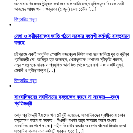
জনসাধারণের জন্য উন্মুক্ত করা হবে বলে জানিয়েছেন মুক্তিযুদ্ধ বিষয়ক মন্ত্রী
আহমেদ আযম খান। শুক্রবার (৫ জুন) বেলা ১১টার […]
বিস্তারিত পড়ুন
মেধা ও ক্রীড়াবান্ধব জাতি গঠনে সরকার বহুমুখী কর্মসূচি বাস্তবায়ন
করছে
চট্টগ্রামে একটি আধুনিক স্পোর্টস কমপ্লেক্স নির্মাণ করা হবে জানিয়ে যুব ও ক্রীড়া
প্রতিমন্ত্রী মো. আমিনুল হক বলেছেন, খেলাধুলাকে পেশাগত স্বীকৃতি প্রদান,
নতুন প্রজন্মকে মাদক ও প্রযুক্তি আসক্তি থেকে দুরে রাখা এবং একটি সুস্থ,
মেধাবী ও ক্রীড়াবান্ধব […]
বিস্তারিত পড়ুন
সাংবাদিকদের স্বাধীনতায় হস্তক্ষেপ করবে না সরকার—তথ্য
প্রতিমন্ত্রী
তথ্য প্রতিমন্ত্রী ইয়াসের খান চৌধুরী বলেছেন, সাংবাদিকদের স্বাধীনতায় কোন
হস্তক্ষেপ করবে না সরকার। বিএনপি যখনই রাষ্ট্র ক্ষমতায় আসে তখনই
সাংবাদিকদের পাশে থাকে। শহীদ জিয়াউর রহমান ও বেগম খালেদা জিয়ার মতো
সাংবাদিক বান্ধব নানা কর্মসূচী সরকার হাতে […]