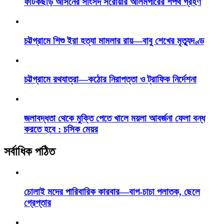
ফটিকছড়ি আসনের সাংসদ সরোয়ার আলমগীরের শপথ গ্রহণ
চট্টগ্রামে শিশু ইরা হত্যা মামলার রায়—বাবু শেখের মৃত্যুদণ্ড
চট্টগ্রামে রথযাত্রা—কঠোর নিরাপত্তা ও ট্রাফিক নির্দেশনা
জলাবদ্ধতা থেকে মুক্তি পেতে খালে ময়লা আবর্জনা ফেলা বন্ধ
করতে হবে : চসিক মেয়র
সর্বাধিক পঠিত
চোলাই মদের পারিবারিক কারবার—বাপ-চাচা পলাতক, ছেলে
গ্রেপ্তার