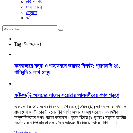
নারী ও শিশু
সাক্ষাতকার
বেড়ানো
ধর্ম
Tag:
ঈদ শুভেচ্ছা
কক্সবাজারে বন্যা ও পাহাড়ধসে ভয়াবহ বিপর্যয়: প্রাণহানি ২৪,
পানিবন্দি ৪ লাখ মানুষ
ফটিকছড়ি আসনের সাংসদ সরোয়ার আলমগীরের শপথ গ্রহণ
ত্রয়োদশ জাতীয় সংসদ নির্বাচনে চট্টগ্রাম-২ (ফটিকছড়ি) আসন থেকে নির্বাচিত
বাংলাদেশ জাতীয়তাবাদী দলের (বিএনপি) সংসদ সদস্য সরোয়ার আলমগীর
আনুষ্ঠানিকভাবে শপথ গ্রহণ করেছেন। বৃহস্পতিবার (৯ জুলাই) সন্ধ্যায় জাতীয়
সংসদ ভবনে স্পিকার হাফিজ উদ্দিন আহমদ বীর বিক্রম তাকে শপথ […]
বিস্তারিত পড়ুন