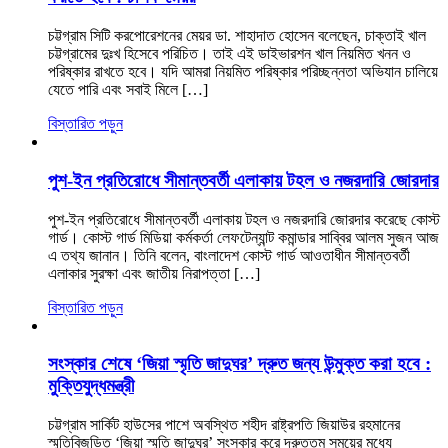
চট্টগ্রাম সিটি করপোরেশনের মেয়র ডা. শাহাদাত হোসেন বলেছেন, চাক্তাই খাল
চট্টগ্রামের দুঃখ হিসেবে পরিচিত। তাই এই ডাইভারশন খাল নিয়মিত খনন ও
পরিষ্কার রাখতে হবে। যদি আমরা নিয়মিত পরিষ্কার পরিচ্ছন্নতা অভিযান চালিয়ে
যেতে পারি এবং সবাই মিলে […]
বিস্তারিত পড়ুন
পুশ-ইন প্রতিরোধে সীমান্তবর্তী এলাকায় টহল ও নজরদারি জোরদার
পুশ-ইন প্রতিরোধে সীমান্তবর্তী এলাকায় টহল ও নজরদারি জোরদার করেছে কোস্ট
গার্ড। কোস্ট গার্ড মিডিয়া কর্মকর্তা লেফটেন্যান্ট কমান্ডার সাব্বির আলম সুজন আজ
এ তথ্য জানান। তিনি বলেন, বাংলাদেশ কোস্ট গার্ড আওতাধীন সীমান্তবর্তী
এলাকার সুরক্ষা এবং জাতীয় নিরাপত্তা […]
বিস্তারিত পড়ুন
সংস্কার শেষে ‘জিয়া স্মৃতি জাদুঘর’ দ্রুত জন্য উন্মুক্ত করা হবে :
মুক্তিযুদ্ধমন্ত্রী
চট্টগ্রাম সার্কিট হাউসের পাশে অবস্থিত শহীদ রাষ্ট্রপতি জিয়াউর রহমানের
স্মৃতিবিজড়িত ‘জিয়া স্মৃতি জাদুঘর’ সংস্কার করে দ্রুততম সময়ের মধ্যে