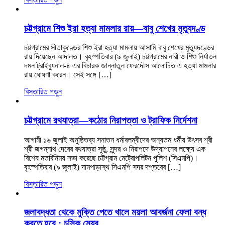
চট্টগ্রামে শিশু ইরা হত্যা মামলার রায়—বাবু শেখের মৃত্যুদণ্ড
চট্টগ্রামের সীতাকুণ্ডের শিশু ইরা হত্যা মামলায় আসামি বাবু শেখের মৃত্যুদণ্ডের
রায় দিয়েছেন আদালত। বৃহস্পতিবার (৯ জুলাই) চট্টগ্রামের নারী ও শিশু নির্যাতন
দমন ট্রাইব্যুনাল-৪ এর বিচারক জান্নাতুল ফেরদৌস আলোচিত এ হত্যা মামলার
রায় ঘোষণা করেন। সেই সঙ্গে […]
বিস্তারিত পড়ুন
চট্টগ্রামে রথযাত্রা—কঠোর নিরাপত্তা ও ট্রাফিক নির্দেশনা
আগামী ১৬ জুলাই অনুষ্ঠিতব্য সনাতন ধর্মাবলম্বীদের অন্যতম ধর্মীয় উৎসব শ্রী
শ্রী জগন্নাথ দেবের রথযাত্রা সুষ্ঠু, সুন্দর ও নিরাপদে উদ্‌যাপনের লক্ষ্যে এক
বিশেষ মতবিনিময় সভা করেছে চট্টগ্রাম মেট্রোপলিটন পুলিশ (সিএমপি)।
বৃহস্পতিবার (৯ জুলাই) দামপাড়াস্থ সিএমপি সদর দপ্তরের […]
বিস্তারিত পড়ুন
জলাবদ্ধতা থেকে মুক্তি পেতে খালে ময়লা আবর্জনা ফেলা বন্ধ
করতে হবে : চসিক মেয়র