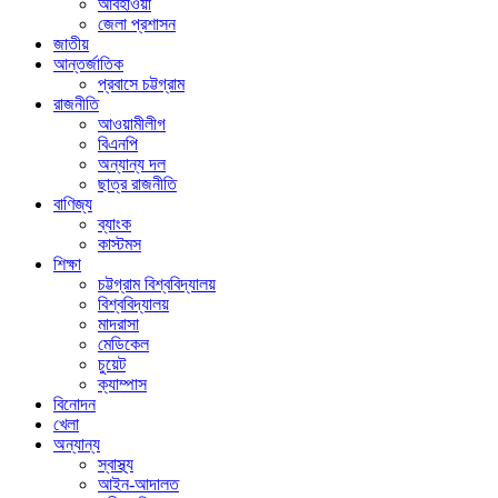
আবহাওয়া
জেলা প্রশাসন
জাতীয়
আন্তর্জাতিক
প্রবাসে চট্টগ্রাম
রাজনীতি
আওয়ামীলীগ
বিএনপি
অন্যান্য দল
ছাত্র রাজনীতি
বাণিজ্য
ব্যাংক
কাস্টমস
শিক্ষা
চট্টগ্রাম বিশ্ববিদ্যালয়
বিশ্ববিদ্যালয়
মাদরাসা
মেডিকেল
চুয়েট
ক্যাম্পাস
বিনোদন
খেলা
অন্যান্য
স্বাস্থ্য
আইন-আদালত