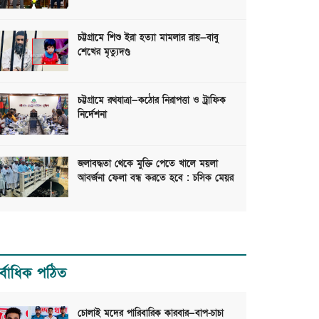
চট্টগ্রামে শিশু ইরা হত্যা মামলার রায়—বাবু
শেখের মৃত্যুদণ্ড
চট্টগ্রামে রথযাত্রা—কঠোর নিরাপত্তা ও ট্রাফিক
নির্দেশনা
জলাবদ্ধতা থেকে মুক্তি পেতে খালে ময়লা
আবর্জনা ফেলা বন্ধ করতে হবে : চসিক মেয়র
র্বাধিক পঠিত
চোলাই মদের পারিবারিক কারবার—বাপ-চাচা