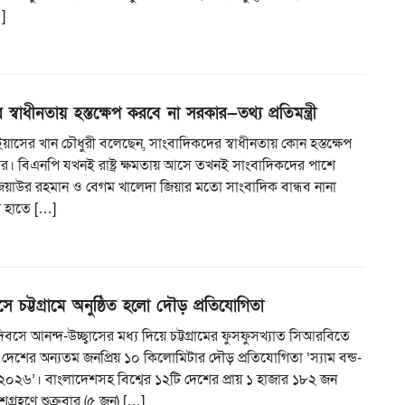
…]
স্বাধীনতায় হস্তক্ষেপ করবে না সরকার—তথ্য প্রতিমন্ত্রী
্রী ইয়াসের খান চৌধুরী বলেছেন, সাংবাদিকদের স্বাধীনতায় কোন হস্তক্ষেপ
র। বিএনপি যখনই রাষ্ট্র ক্ষমতায় আসে তখনই সাংবাদিকদের পাশে
িয়াউর রহমান ও বেগম খালেদা জিয়ার মতো সাংবাদিক বান্ধব নানা
র হাতে […]
ে চট্টগ্রামে অনুষ্ঠিত হলো দৌড় প্রতিযোগিতা
িবসে আনন্দ-উচ্ছ্বাসের মধ্য দিয়ে চট্টগ্রামের ফুসফুসখ্যাত সিআরবিতে
ে দেশের অন্যতম জনপ্রিয় ১০ কিলোমিটার দৌড় প্রতিযোগিতা ‘স্যাম বন্ড-
০২৬’। বাংলাদেশসহ বিশ্বের ১২টি দেশের প্রায় ১ হাজার ১৮২ জন
্রহণে শুক্রবার (৫ জুন) […]