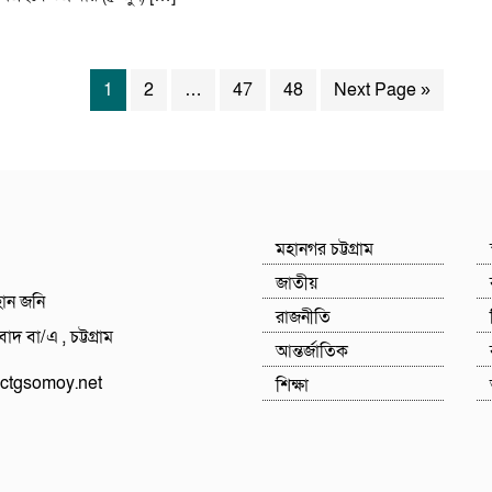
1
2
…
47
48
Next Page »
মহানগর চট্টগ্রাম
জাতীয়
হান জনি
রাজনীতি
াদ বা/এ , চট্টগ্রাম
আন্তর্জাতিক
tgsomoy.net
শিক্ষা