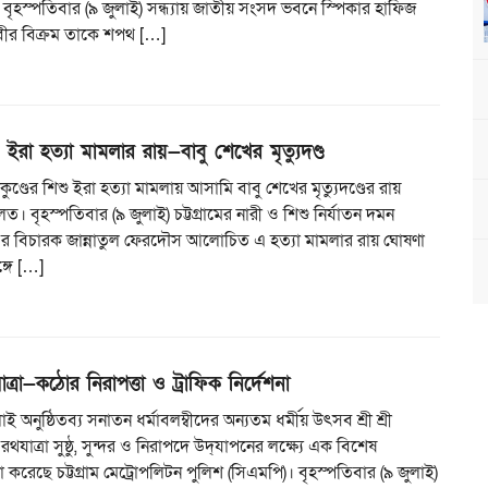
 বৃহস্পতিবার (৯ জুলাই) সন্ধ্যায় জাতীয় সংসদ ভবনে স্পিকার হাফিজ
বীর বিক্রম তাকে শপথ […]
িশু ইরা হত্যা মামলার রায়—বাবু শেখের মৃত্যুদণ্ড
তাকুণ্ডের শিশু ইরা হত্যা মামলায় আসামি বাবু শেখের মৃত্যুদণ্ডের রায়
 বৃহস্পতিবার (৯ জুলাই) চট্টগ্রামের নারী ও শিশু নির্যাতন দমন
৪ এর বিচারক জান্নাতুল ফেরদৌস আলোচিত এ হত্যা মামলার রায় ঘোষণা
্গে […]
যাত্রা—কঠোর নিরাপত্তা ও ট্রাফিক নির্দেশনা
 অনুষ্ঠিতব্য সনাতন ধর্মাবলম্বীদের অন্যতম ধর্মীয় উৎসব শ্রী শ্রী
রথযাত্রা সুষ্ঠু, সুন্দর ও নিরাপদে উদ্‌যাপনের লক্ষ্যে এক বিশেষ
 করেছে চট্টগ্রাম মেট্রোপলিটন পুলিশ (সিএমপি)। বৃহস্পতিবার (৯ জুলাই)