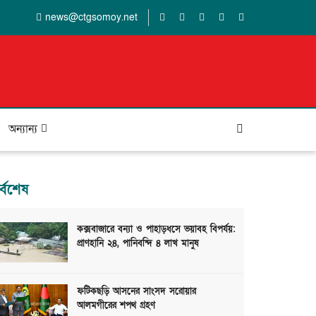
news@ctgsomoy.net
অন্যান্য
র্বশেষ
কক্সবাজারে বন্যা ও পাহাড়ধসে ভয়াবহ বিপর্যয়:
প্রাণহানি ২৪, পানিবন্দি ৪ লাখ মানুষ
ফটিকছড়ি আসনের সাংসদ সরোয়ার
আলমগীরের শপথ গ্রহণ