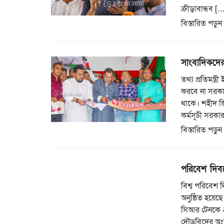
ক্রীড়াবান্ধব [
বিস্তারিত পড়ুন
সাংবাদিকদের 
তথ্য প্রতিমন্ত
করবে না সরকা
থাকে। শহীদ জ
কর্মসূচী সরকা
বিস্তারিত পড়ুন
পরিবেশ দিবস
বিশ্ব পরিবেশ দ
অনুষ্ঠিত হয়েছ
সিআর টেনকে ২
দৌড়বিদের অংশগ