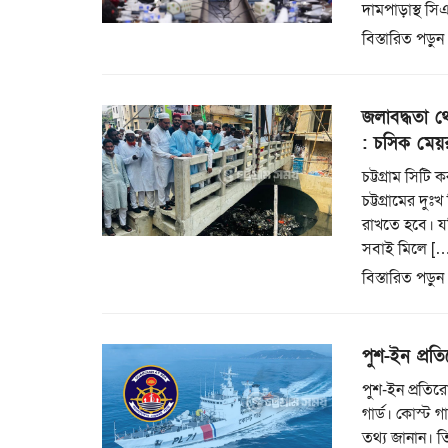
দামপাড়াস্থ স
বিস্তারিত পড়ুন
জলাবদ্ধতা থ
: চসিক মেয়
চট্টগ্রাম সিট
চট্টগ্রামের দ
রাখতে হবে। যদ
সবাই মিলে […
বিস্তারিত পড়ুন
পুশ-ইন প্রত
পুশ-ইন প্রতি
গার্ড। কোস্ট গ
তথ্য জানান। ত