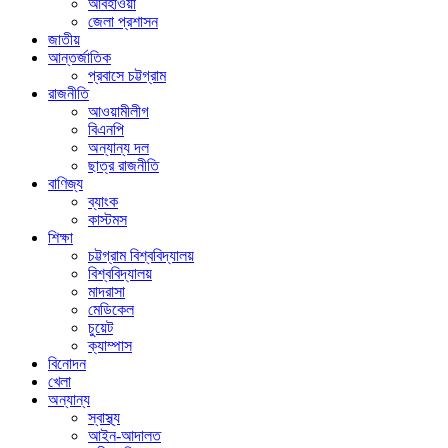
আবহাওয়া
জেলা প্রশাসন
জাতীয়
আন্তর্জাতিক
প্রবাসে চট্টগ্রাম
রাজনীতি
আওয়ামীলীগ
বিএনপি
অন্যান্য দল
ছাত্র রাজনীতি
বাণিজ্য
ব্যাংক
কাস্টমস
শিক্ষা
চট্টগ্রাম বিশ্ববিদ্যালয়
বিশ্ববিদ্যালয়
মাদরাসা
মেডিকেল
চুয়েট
ক্যাম্পাস
বিনোদন
খেলা
অন্যান্য
স্বাস্থ্য
আইন-আদালত