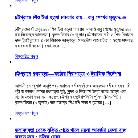
চট্টগ্রামে শিশু ইরা হত্যা মামলার রায়—বাবু শেখের মৃত্যুদণ্ড
চট্টগ্রামের সীতাকুণ্ডের শিশু ইরা হত্যা মামলায় আসামি বাবু শেখের মৃত্যুদণ্ডের
রায় দিয়েছেন আদালত। বৃহস্পতিবার (৯ জুলাই) চট্টগ্রামের নারী ও শিশু নির্যাতন
দমন ট্রাইব্যুনাল-৪ এর বিচারক জান্নাতুল ফেরদৌস আলোচিত এ হত্যা মামলার
রায় ঘোষণা করেন। সেই সঙ্গে […]
বিস্তারিত পড়ুন
চট্টগ্রামে রথযাত্রা—কঠোর নিরাপত্তা ও ট্রাফিক নির্দেশনা
আগামী ১৬ জুলাই অনুষ্ঠিতব্য সনাতন ধর্মাবলম্বীদের অন্যতম ধর্মীয় উৎসব শ্রী
শ্রী জগন্নাথ দেবের রথযাত্রা সুষ্ঠু, সুন্দর ও নিরাপদে উদ্‌যাপনের লক্ষ্যে এক
বিশেষ মতবিনিময় সভা করেছে চট্টগ্রাম মেট্রোপলিটন পুলিশ (সিএমপি)।
বৃহস্পতিবার (৯ জুলাই) দামপাড়াস্থ সিএমপি সদর দপ্তরের […]
বিস্তারিত পড়ুন
জলাবদ্ধতা থেকে মুক্তি পেতে খালে ময়লা আবর্জনা ফেলা বন্ধ
করতে হবে : চসিক মেয়র