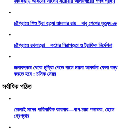
ফটিকছড়ি আসনের সাংসদ সরোয়ার আলমগীরের শপথ গ্রহণ
চট্টগ্রামে শিশু ইরা হত্যা মামলার রায়—বাবু শেখের মৃত্যুদণ্ড
চট্টগ্রামে রথযাত্রা—কঠোর নিরাপত্তা ও ট্রাফিক নির্দেশনা
জলাবদ্ধতা থেকে মুক্তি পেতে খালে ময়লা আবর্জনা ফেলা বন্ধ
করতে হবে : চসিক মেয়র
সর্বাধিক পঠিত
চোলাই মদের পারিবারিক কারবার—বাপ-চাচা পলাতক, ছেলে
গ্রেপ্তার