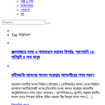
নারী ও শিশু
সাক্ষাতকার
বেড়ানো
ধর্ম
Tag:
ইঞ্জিনিয়ার্স
কক্সবাজারে বন্যা ও পাহাড়ধসে ভয়াবহ বিপর্যয়: প্রাণহানি ২৪,
পানিবন্দি ৪ লাখ মানুষ
ফটিকছড়ি আসনের সাংসদ সরোয়ার আলমগীরের শপথ গ্রহণ
ত্রয়োদশ জাতীয় সংসদ নির্বাচনে চট্টগ্রাম-২ (ফটিকছড়ি) আসন থেকে নির্বাচিত
বাংলাদেশ জাতীয়তাবাদী দলের (বিএনপি) সংসদ সদস্য সরোয়ার আলমগীর
আনুষ্ঠানিকভাবে শপথ গ্রহণ করেছেন। বৃহস্পতিবার (৯ জুলাই) সন্ধ্যায় জাতীয়
সংসদ ভবনে স্পিকার হাফিজ উদ্দিন আহমদ বীর বিক্রম তাকে শপথ […]
বিস্তারিত পড়ুন