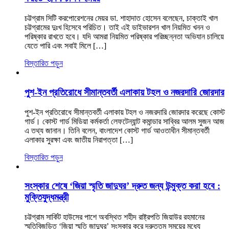
চট্টগ্রাম সিটি করপোরেশনের মেয়র ডা. শাহাদাত হোসেন বলেছেন, চাক্তাই খাল
চট্টগ্রামের দুঃখ হিসেবে পরিচিত। তাই এই ডাইভারশন খাল নিয়মিত খনন ও
পরিষ্কার রাখতে হবে। যদি আমরা নিয়মিত পরিষ্কার পরিচ্ছন্নতা অভিযান চালিয়ে
যেতে পারি এবং সবাই মিলে […]
বিস্তারিত পড়ুন
পুশ-ইন প্রতিরোধে সীমান্তবর্তী এলাকায় টহল ও নজরদারি জোরদার
পুশ-ইন প্রতিরোধে সীমান্তবর্তী এলাকায় টহল ও নজরদারি জোরদার করেছে কোস্ট
গার্ড। কোস্ট গার্ড মিডিয়া কর্মকর্তা লেফটেন্যান্ট কমান্ডার সাব্বির আলম সুজন আজ
এ তথ্য জানান। তিনি বলেন, বাংলাদেশ কোস্ট গার্ড আওতাধীন সীমান্তবর্তী
এলাকার সুরক্ষা এবং জাতীয় নিরাপত্তা […]
বিস্তারিত পড়ুন
সংস্কার শেষে ‘জিয়া স্মৃতি জাদুঘর’ দ্রুত জন্য উন্মুক্ত করা হবে :
মুক্তিযুদ্ধমন্ত্রী
চট্টগ্রাম সার্কিট হাউসের পাশে অবস্থিত শহীদ রাষ্ট্রপতি জিয়াউর রহমানের
স্মৃতিবিজড়িত ‘জিয়া স্মৃতি জাদুঘর’ সংস্কার করে দ্রুততম সময়ের মধ্যে