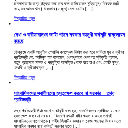
জনসাধারণের জন্য উন্মুক্ত করা হবে বলে জানিয়েছেন মুক্তিযুদ্ধ বিষয়ক মন্ত্রী
আহমেদ আযম খান। শুক্রবার (৫ জুন) বেলা ১১টার […]
বিস্তারিত পড়ুন
মেধা ও ক্রীড়াবান্ধব জাতি গঠনে সরকার বহুমুখী কর্মসূচি বাস্তবায়ন
করছে
চট্টগ্রামে একটি আধুনিক স্পোর্টস কমপ্লেক্স নির্মাণ করা হবে জানিয়ে যুব ও ক্রীড়া
প্রতিমন্ত্রী মো. আমিনুল হক বলেছেন, খেলাধুলাকে পেশাগত স্বীকৃতি প্রদান,
নতুন প্রজন্মকে মাদক ও প্রযুক্তি আসক্তি থেকে দুরে রাখা এবং একটি সুস্থ,
মেধাবী ও ক্রীড়াবান্ধব […]
বিস্তারিত পড়ুন
সাংবাদিকদের স্বাধীনতায় হস্তক্ষেপ করবে না সরকার—তথ্য
প্রতিমন্ত্রী
তথ্য প্রতিমন্ত্রী ইয়াসের খান চৌধুরী বলেছেন, সাংবাদিকদের স্বাধীনতায় কোন
হস্তক্ষেপ করবে না সরকার। বিএনপি যখনই রাষ্ট্র ক্ষমতায় আসে তখনই
সাংবাদিকদের পাশে থাকে। শহীদ জিয়াউর রহমান ও বেগম খালেদা জিয়ার মতো
সাংবাদিক বান্ধব নানা কর্মসূচী সরকার হাতে […]