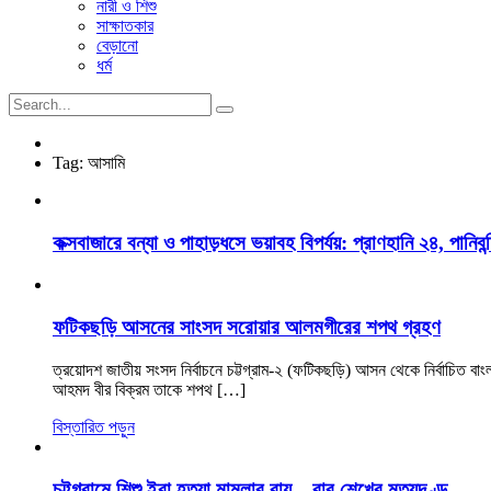
নারী ও শিশু
সাক্ষাতকার
বেড়ানো
ধর্ম
Tag:
আসামি
কক্সবাজারে বন্যা ও পাহাড়ধসে ভয়াবহ বিপর্যয়: প্রাণহানি ২৪, পানিবন্
ফটিকছড়ি আসনের সাংসদ সরোয়ার আলমগীরের শপথ গ্রহণ
ত্রয়োদশ জাতীয় সংসদ নির্বাচনে চট্টগ্রাম-২ (ফটিকছড়ি) আসন থেকে নির্বাচিত ব
আহমদ বীর বিক্রম তাকে শপথ […]
বিস্তারিত পড়ুন
চট্টগ্রামে শিশু ইরা হত্যা মামলার রায়—বাবু শেখের মৃত্যুদণ্ড