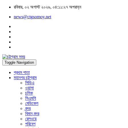
রবিবার, ০২ অগাস্ট ২০২৬, ০৪:১১:২৭ অপরাহ্ন
news@ctgsomoy.net
Toggle Navigation
প্রথম পাতা
মহানগর চট্টগ্রাম
সিডিএ
ওয়াসা
চসিক
সিএমপি
মেডিকেল
বন্দর
বিমান বন্দর
রেলওয়ে
পরিবেশ