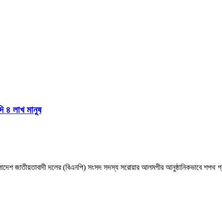
দি ৪ লাখ মানুষ
াংলাদেশ জাতীয়তাবাদী দলের (বিএনপি) সংসদ সদস্য সরোয়ার আলমগীর আনুষ্ঠানিকভাবে শপথ গ্র