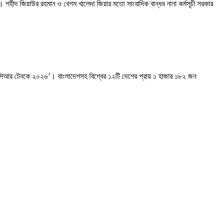
। শহীদ জিয়াউর রহমান ও বেগম খালেদা জিয়ার মতো সাংবাদিক বান্ধব নানা কর্মসূচী সরকার
ন্ড-সিআর টেনকে ২০২৬’। বাংলাদেশসহ বিশ্বের ১২টি দেশের প্রায় ১ হাজার ১৮২ জন