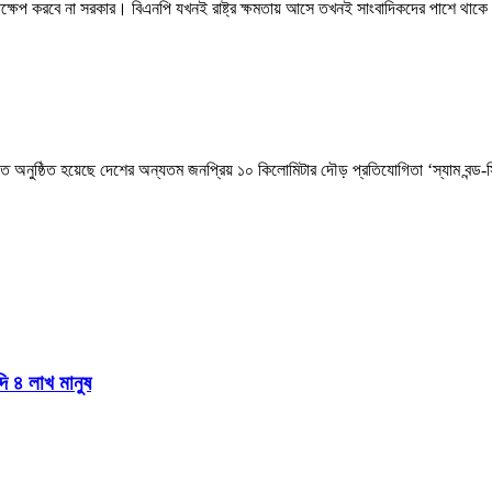
স্তক্ষেপ করবে না সরকার। বিএনপি যখনই রাষ্ট্র ক্ষমতায় আসে তখনই সাংবাদিকদের পাশে থাকে
িআরবিতে অনুষ্ঠিত হয়েছে দেশের অন্যতম জনপ্রিয় ১০ কিলোমিটার দৌড় প্রতিযোগিতা ‘স্যাম ব
দি ৪ লাখ মানুষ