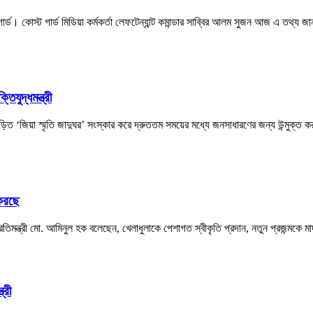
ড। কোস্ট গার্ড মিডিয়া কর্মকর্তা লেফটেন্যান্ট কমান্ডার সাব্বির আলম সুজন আজ এ তথ্য জা
িযুদ্ধমন্ত্রী
বিজড়িত ‘জিয়া স্মৃতি জাদুঘর’ সংস্কার করে দ্রুততম সময়ের মধ্যে জনসাধারণের জন্য উন্মুক্ত 
 করছে
া প্রতিমন্ত্রী মো. আমিনুল হক বলেছেন, খেলাধুলাকে পেশাগত স্বীকৃতি প্রদান, নতুন প্রজন্মকে
্রী