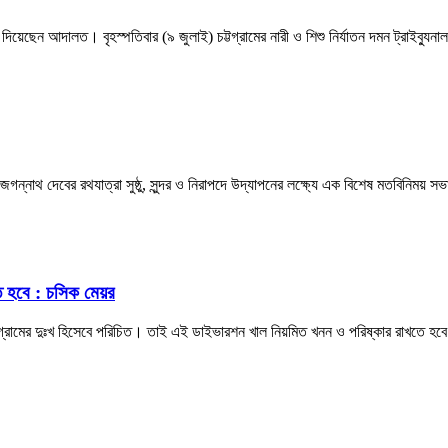
র রায় দিয়েছেন আদালত। বৃহস্পতিবার (৯ জুলাই) চট্টগ্রামের নারী ও শিশু নির্যাতন দমন ট্র
জগন্নাথ দেবের রথযাত্রা সুষ্ঠু, সুন্দর ও নিরাপদে উদ্‌যাপনের লক্ষ্যে এক বিশেষ মতবিনিময় 
ে হবে : চসিক মেয়র
্টগ্রামের দুঃখ হিসেবে পরিচিত। তাই এই ডাইভারশন খাল নিয়মিত খনন ও পরিষ্কার রাখতে হব