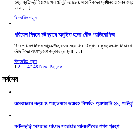
তথ্য প্রতিমন্ত্রী ইয়াসের খান চৌধুরী বলেছেন, সাংবাদিকদের স্বাধীনতায় কোন হ
হাতে […]
বিস্তারিত পড়ুন
পরিবেশ দিবসে চট্টগ্রামে অনুষ্ঠিত হলো দৌড় প্রতিযোগিতা
বিশ্ব পরিবেশ দিবসে আনন্দ-উচ্ছ্বাসের মধ্য দিয়ে চট্টগ্রামের ফুসফুসখ্যাত স
দৌড়বিদের অংশগ্রহণে শুক্রবার (৫ জুন) […]
বিস্তারিত পড়ুন
1
2
…
47
48
Next Page »
সর্বশেষ
কক্সবাজারে বন্যা ও পাহাড়ধসে ভয়াবহ বিপর্যয়: প্রাণহানি ২৪, পানিবন্
ফটিকছড়ি আসনের সাংসদ সরোয়ার আলমগীরের শপথ গ্রহণ