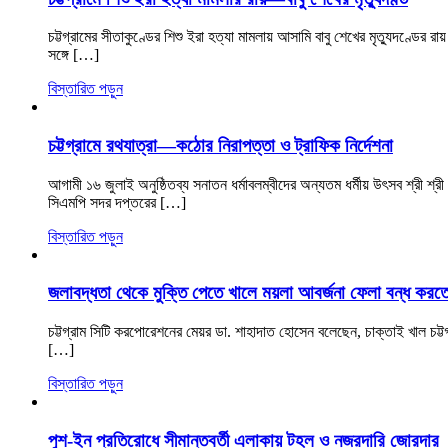
চট্টগ্রামের সীতাকুণ্ডের শিশু ইরা হত্যা মামলায় আসামি বাবু শেখের মৃত্যুদণ্ডে
সঙ্গে […]
বিস্তারিত পড়ুন
চট্টগ্রামে রথযাত্রা—কঠোর নিরাপত্তা ও ট্রাফিক নির্দেশনা
আগামী ১৬ জুলাই অনুষ্ঠিতব্য সনাতন ধর্মাবলম্বীদের অন্যতম ধর্মীয় উৎসব শ্রী শ্রী 
সিএমপি সদর দপ্তরের […]
বিস্তারিত পড়ুন
জলাবদ্ধতা থেকে মুক্তি পেতে খালে ময়লা আবর্জনা ফেলা বন্ধ করত
চট্টগ্রাম সিটি করপোরেশনের মেয়র ডা. শাহাদাত হোসেন বলেছেন, চাক্তাই খাল চট
[…]
বিস্তারিত পড়ুন
পুশ-ইন প্রতিরোধে সীমান্তবর্তী এলাকায় টহল ও নজরদারি জোরদার