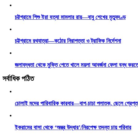
চট্টগ্রামে শিশু ইরা হত্যা মামলার রায়—বাবু শেখের মৃত্যুদণ্ড
চট্টগ্রামে রথযাত্রা—কঠোর নিরাপত্তা ও ট্রাফিক নির্দেশনা
জলাবদ্ধতা থেকে মুক্তি পেতে খালে ময়লা আবর্জনা ফেলা বন্ধ করত
সর্বাধিক পঠিত
চোলাই মদের পারিবারিক কারবার—বাপ-চাচা পলাতক, ছেলে গ্রেপ্ত
ইকরামের বাসা থেকে ‘অস্ত্র উদ্ধার’/নিরপেক্ষ তদন্ত চায় পরিবার