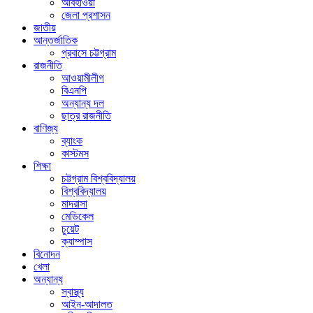
আবহাওয়া
জেলা প্রশাসন
জাতীয়
আন্তর্জাতিক
প্রবাসে চট্টগ্রাম
রাজনীতি
আওয়ামীলীগ
বিএনপি
অন্যান্য দল
ছাত্র রাজনীতি
বাণিজ্য
ব্যাংক
কাস্টমস
শিক্ষা
চট্টগ্রাম বিশ্ববিদ্যালয়
বিশ্ববিদ্যালয়
মাদরাসা
মেডিকেল
চুয়েট
ক্যাম্পাস
বিনোদন
খেলা
অন্যান্য
স্বাস্থ্য
আইন-আদালত