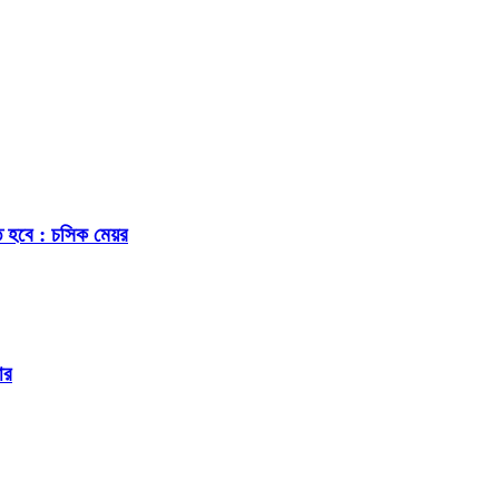
ে হবে : চসিক মেয়র
ার