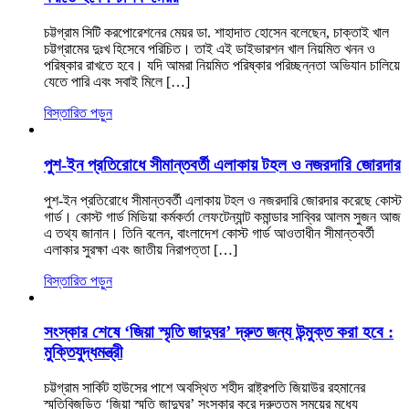
চট্টগ্রাম সিটি করপোরেশনের মেয়র ডা. শাহাদাত হোসেন বলেছেন, চাক্তাই খাল
চট্টগ্রামের দুঃখ হিসেবে পরিচিত। তাই এই ডাইভারশন খাল নিয়মিত খনন ও
পরিষ্কার রাখতে হবে। যদি আমরা নিয়মিত পরিষ্কার পরিচ্ছন্নতা অভিযান চালিয়ে
যেতে পারি এবং সবাই মিলে […]
বিস্তারিত পড়ুন
পুশ-ইন প্রতিরোধে সীমান্তবর্তী এলাকায় টহল ও নজরদারি জোরদার
পুশ-ইন প্রতিরোধে সীমান্তবর্তী এলাকায় টহল ও নজরদারি জোরদার করেছে কোস্ট
গার্ড। কোস্ট গার্ড মিডিয়া কর্মকর্তা লেফটেন্যান্ট কমান্ডার সাব্বির আলম সুজন আজ
এ তথ্য জানান। তিনি বলেন, বাংলাদেশ কোস্ট গার্ড আওতাধীন সীমান্তবর্তী
এলাকার সুরক্ষা এবং জাতীয় নিরাপত্তা […]
বিস্তারিত পড়ুন
সংস্কার শেষে ‘জিয়া স্মৃতি জাদুঘর’ দ্রুত জন্য উন্মুক্ত করা হবে :
মুক্তিযুদ্ধমন্ত্রী
চট্টগ্রাম সার্কিট হাউসের পাশে অবস্থিত শহীদ রাষ্ট্রপতি জিয়াউর রহমানের
স্মৃতিবিজড়িত ‘জিয়া স্মৃতি জাদুঘর’ সংস্কার করে দ্রুততম সময়ের মধ্যে