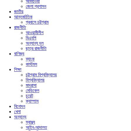
আবহাওয়া
জেলা প্রশাসন
জাতীয়
আন্তর্জাতিক
প্রবাসে চট্টগ্রাম
রাজনীতি
আওয়ামীলীগ
বিএনপি
অন্যান্য দল
ছাত্র রাজনীতি
বাণিজ্য
ব্যাংক
কাস্টমস
শিক্ষা
চট্টগ্রাম বিশ্ববিদ্যালয়
বিশ্ববিদ্যালয়
মাদরাসা
মেডিকেল
চুয়েট
ক্যাম্পাস
বিনোদন
খেলা
অন্যান্য
স্বাস্থ্য
আইন-আদালত