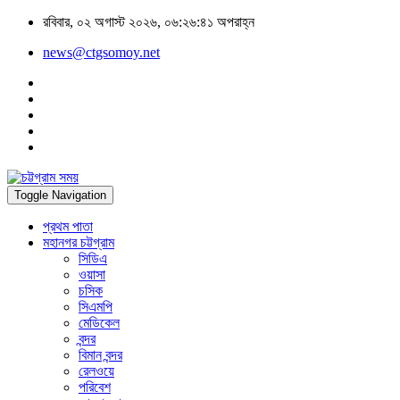
রবিবার, ০২ অগাস্ট ২০২৬, ০৬:২৬:৪১ অপরাহ্ন
news@ctgsomoy.net
Toggle Navigation
প্রথম পাতা
মহানগর চট্টগ্রাম
সিডিএ
ওয়াসা
চসিক
সিএমপি
মেডিকেল
বন্দর
বিমান বন্দর
রেলওয়ে
পরিবেশ