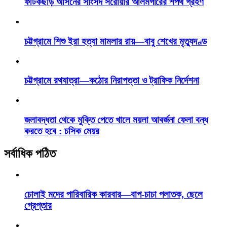
ফটিকছড়ি আসনের সাংসদ সরোয়ার আলমগীরের শপথ গ্রহণ
চট্টগ্রামে শিশু ইরা হত্যা মামলার রায়—বাবু শেখের মৃত্যুদণ্ড
চট্টগ্রামে রথযাত্রা—কঠোর নিরাপত্তা ও ট্রাফিক নির্দেশনা
জলাবদ্ধতা থেকে মুক্তি পেতে খালে ময়লা আবর্জনা ফেলা বন্ধ
করতে হবে : চসিক মেয়র
সর্বাধিক পঠিত
চোলাই মদের পারিবারিক কারবার—বাপ-চাচা পলাতক, ছেলে
গ্রেপ্তার