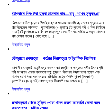
চট্টগ্রামে শিশু ইরা হত্যা মামলার রায়—বাবু শেখের মৃত্যুদণ্ড
চট্টগ্রামের সীতাকুণ্ডের শিশু ইরা হত্যা মামলায় আসামি বাবু শেখের মৃত্যুদণ্ডের
রায় দিয়েছেন আদালত। বৃহস্পতিবার (৯ জুলাই) চট্টগ্রামের নারী ও শিশু নির্যাতন
দমন ট্রাইব্যুনাল-৪ এর বিচারক জান্নাতুল ফেরদৌস আলোচিত এ হত্যা মামলার
রায় ঘোষণা করেন। সেই সঙ্গে […]
বিস্তারিত পড়ুন
চট্টগ্রামে রথযাত্রা—কঠোর নিরাপত্তা ও ট্রাফিক নির্দেশনা
আগামী ১৬ জুলাই অনুষ্ঠিতব্য সনাতন ধর্মাবলম্বীদের অন্যতম ধর্মীয় উৎসব শ্রী
শ্রী জগন্নাথ দেবের রথযাত্রা সুষ্ঠু, সুন্দর ও নিরাপদে উদ্‌যাপনের লক্ষ্যে এক
বিশেষ মতবিনিময় সভা করেছে চট্টগ্রাম মেট্রোপলিটন পুলিশ (সিএমপি)।
বৃহস্পতিবার (৯ জুলাই) দামপাড়াস্থ সিএমপি সদর দপ্তরের […]
বিস্তারিত পড়ুন
জলাবদ্ধতা থেকে মুক্তি পেতে খালে ময়লা আবর্জনা ফেলা বন্ধ
করতে হবে : চসিক মেয়র