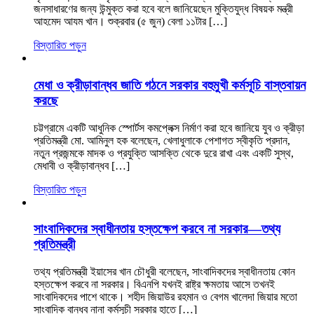
জনসাধারণের জন্য উন্মুক্ত করা হবে বলে জানিয়েছেন মুক্তিযুদ্ধ বিষয়ক মন্ত্রী
আহমেদ আযম খান। শুক্রবার (৫ জুন) বেলা ১১টার […]
বিস্তারিত পড়ুন
মেধা ও ক্রীড়াবান্ধব জাতি গঠনে সরকার বহুমুখী কর্মসূচি বাস্তবায়ন
করছে
চট্টগ্রামে একটি আধুনিক স্পোর্টস কমপ্লেক্স নির্মাণ করা হবে জানিয়ে যুব ও ক্রীড়া
প্রতিমন্ত্রী মো. আমিনুল হক বলেছেন, খেলাধুলাকে পেশাগত স্বীকৃতি প্রদান,
নতুন প্রজন্মকে মাদক ও প্রযুক্তি আসক্তি থেকে দুরে রাখা এবং একটি সুস্থ,
মেধাবী ও ক্রীড়াবান্ধব […]
বিস্তারিত পড়ুন
সাংবাদিকদের স্বাধীনতায় হস্তক্ষেপ করবে না সরকার—তথ্য
প্রতিমন্ত্রী
তথ্য প্রতিমন্ত্রী ইয়াসের খান চৌধুরী বলেছেন, সাংবাদিকদের স্বাধীনতায় কোন
হস্তক্ষেপ করবে না সরকার। বিএনপি যখনই রাষ্ট্র ক্ষমতায় আসে তখনই
সাংবাদিকদের পাশে থাকে। শহীদ জিয়াউর রহমান ও বেগম খালেদা জিয়ার মতো
সাংবাদিক বান্ধব নানা কর্মসূচী সরকার হাতে […]