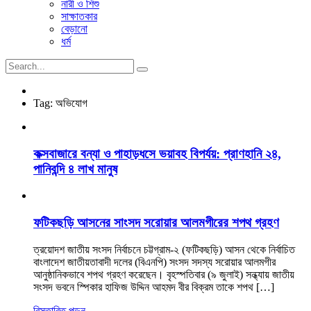
নারী ও শিশু
সাক্ষাতকার
বেড়ানো
ধর্ম
Tag:
অভিযোগ
কক্সবাজারে বন্যা ও পাহাড়ধসে ভয়াবহ বিপর্যয়: প্রাণহানি ২৪,
পানিবন্দি ৪ লাখ মানুষ
ফটিকছড়ি আসনের সাংসদ সরোয়ার আলমগীরের শপথ গ্রহণ
ত্রয়োদশ জাতীয় সংসদ নির্বাচনে চট্টগ্রাম-২ (ফটিকছড়ি) আসন থেকে নির্বাচিত
বাংলাদেশ জাতীয়তাবাদী দলের (বিএনপি) সংসদ সদস্য সরোয়ার আলমগীর
আনুষ্ঠানিকভাবে শপথ গ্রহণ করেছেন। বৃহস্পতিবার (৯ জুলাই) সন্ধ্যায় জাতীয়
সংসদ ভবনে স্পিকার হাফিজ উদ্দিন আহমদ বীর বিক্রম তাকে শপথ […]
বিস্তারিত পড়ুন