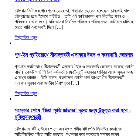
চট্টগ্রাম সিটি করপোরেশনের মেয়র ডা. শাহাদাত হোসেন বলেছেন, চাক্তাই খাল
চট্টগ্রামের দুঃখ হিসেবে পরিচিত। তাই এই ডাইভারশন খাল নিয়মিত খনন ও
পরিষ্কার রাখতে হবে। যদি আমরা নিয়মিত পরিষ্কার পরিচ্ছন্নতা অভিযান চালিয়ে
যেতে পারি এবং সবাই মিলে […]
বিস্তারিত পড়ুন
পুশ-ইন প্রতিরোধে সীমান্তবর্তী এলাকায় টহল ও নজরদারি জোরদার
পুশ-ইন প্রতিরোধে সীমান্তবর্তী এলাকায় টহল ও নজরদারি জোরদার করেছে কোস্ট
গার্ড। কোস্ট গার্ড মিডিয়া কর্মকর্তা লেফটেন্যান্ট কমান্ডার সাব্বির আলম সুজন আজ
এ তথ্য জানান। তিনি বলেন, বাংলাদেশ কোস্ট গার্ড আওতাধীন সীমান্তবর্তী
এলাকার সুরক্ষা এবং জাতীয় নিরাপত্তা […]
বিস্তারিত পড়ুন
সংস্কার শেষে ‘জিয়া স্মৃতি জাদুঘর’ দ্রুত জন্য উন্মুক্ত করা হবে :
মুক্তিযুদ্ধমন্ত্রী
চট্টগ্রাম সার্কিট হাউসের পাশে অবস্থিত শহীদ রাষ্ট্রপতি জিয়াউর রহমানের
স্মৃতিবিজড়িত ‘জিয়া স্মৃতি জাদুঘর’ সংস্কার করে দ্রুততম সময়ের মধ্যে