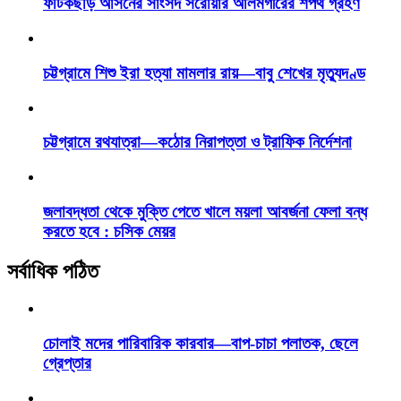
ফটিকছড়ি আসনের সাংসদ সরোয়ার আলমগীরের শপথ গ্রহণ
চট্টগ্রামে শিশু ইরা হত্যা মামলার রায়—বাবু শেখের মৃত্যুদণ্ড
চট্টগ্রামে রথযাত্রা—কঠোর নিরাপত্তা ও ট্রাফিক নির্দেশনা
জলাবদ্ধতা থেকে মুক্তি পেতে খালে ময়লা আবর্জনা ফেলা বন্ধ
করতে হবে : চসিক মেয়র
সর্বাধিক পঠিত
চোলাই মদের পারিবারিক কারবার—বাপ-চাচা পলাতক, ছেলে
গ্রেপ্তার