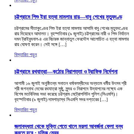
চট্টগ্রামে শিশু ইরা হত্যা মামলার রায়—বাবু শেখের মৃত্যুদণ্ড
চট্টগ্রামের সীতাকুণ্ডের শিশু ইরা হত্যা মামলায় আসামি বাবু শেখের মৃত্যুদণ্ডের
রায় দিয়েছেন আদালত। বৃহস্পতিবার (৯ জুলাই) চট্টগ্রামের নারী ও শিশু নির্যাতন
দমন ট্রাইব্যুনাল-৪ এর বিচারক জান্নাতুল ফেরদৌস আলোচিত এ হত্যা মামলার
রায় ঘোষণা করেন। সেই সঙ্গে […]
বিস্তারিত পড়ুন
চট্টগ্রামে রথযাত্রা—কঠোর নিরাপত্তা ও ট্রাফিক নির্দেশনা
আগামী ১৬ জুলাই অনুষ্ঠিতব্য সনাতন ধর্মাবলম্বীদের অন্যতম ধর্মীয় উৎসব শ্রী
শ্রী জগন্নাথ দেবের রথযাত্রা সুষ্ঠু, সুন্দর ও নিরাপদে উদ্‌যাপনের লক্ষ্যে এক
বিশেষ মতবিনিময় সভা করেছে চট্টগ্রাম মেট্রোপলিটন পুলিশ (সিএমপি)।
বৃহস্পতিবার (৯ জুলাই) দামপাড়াস্থ সিএমপি সদর দপ্তরের […]
বিস্তারিত পড়ুন
জলাবদ্ধতা থেকে মুক্তি পেতে খালে ময়লা আবর্জনা ফেলা বন্ধ
করতে হবে : চসিক মেয়র