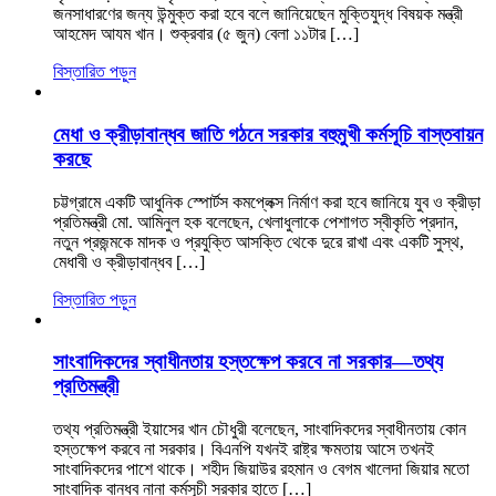
জনসাধারণের জন্য উন্মুক্ত করা হবে বলে জানিয়েছেন মুক্তিযুদ্ধ বিষয়ক মন্ত্রী
আহমেদ আযম খান। শুক্রবার (৫ জুন) বেলা ১১টার […]
বিস্তারিত পড়ুন
মেধা ও ক্রীড়াবান্ধব জাতি গঠনে সরকার বহুমুখী কর্মসূচি বাস্তবায়ন
করছে
চট্টগ্রামে একটি আধুনিক স্পোর্টস কমপ্লেক্স নির্মাণ করা হবে জানিয়ে যুব ও ক্রীড়া
প্রতিমন্ত্রী মো. আমিনুল হক বলেছেন, খেলাধুলাকে পেশাগত স্বীকৃতি প্রদান,
নতুন প্রজন্মকে মাদক ও প্রযুক্তি আসক্তি থেকে দুরে রাখা এবং একটি সুস্থ,
মেধাবী ও ক্রীড়াবান্ধব […]
বিস্তারিত পড়ুন
সাংবাদিকদের স্বাধীনতায় হস্তক্ষেপ করবে না সরকার—তথ্য
প্রতিমন্ত্রী
তথ্য প্রতিমন্ত্রী ইয়াসের খান চৌধুরী বলেছেন, সাংবাদিকদের স্বাধীনতায় কোন
হস্তক্ষেপ করবে না সরকার। বিএনপি যখনই রাষ্ট্র ক্ষমতায় আসে তখনই
সাংবাদিকদের পাশে থাকে। শহীদ জিয়াউর রহমান ও বেগম খালেদা জিয়ার মতো
সাংবাদিক বান্ধব নানা কর্মসূচী সরকার হাতে […]