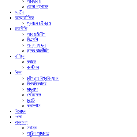
আবহাওয়া
জেলা প্রশাসন
জাতীয়
আন্তর্জাতিক
প্রবাসে চট্টগ্রাম
রাজনীতি
আওয়ামীলীগ
বিএনপি
অন্যান্য দল
ছাত্র রাজনীতি
বাণিজ্য
ব্যাংক
কাস্টমস
শিক্ষা
চট্টগ্রাম বিশ্ববিদ্যালয়
বিশ্ববিদ্যালয়
মাদরাসা
মেডিকেল
চুয়েট
ক্যাম্পাস
বিনোদন
খেলা
অন্যান্য
স্বাস্থ্য
আইন-আদালত