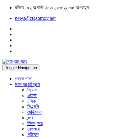
রবিবার, ০২ অগাস্ট ২০২৬, ০৬:২৩:৩৫ অপরাহ্ন
news@ctgsomoy.net
Toggle Navigation
প্রথম পাতা
মহানগর চট্টগ্রাম
সিডিএ
ওয়াসা
চসিক
সিএমপি
মেডিকেল
বন্দর
বিমান বন্দর
রেলওয়ে
পরিবেশ