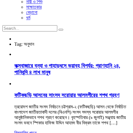
নারী ও শিশু
সাক্ষাতকার
বেড়ানো
ধর্ম
Tag:
অনুদান
কক্সবাজারে বন্যা ও পাহাড়ধসে ভয়াবহ বিপর্যয়: প্রাণহানি ২৪,
পানিবন্দি ৪ লাখ মানুষ
ফটিকছড়ি আসনের সাংসদ সরোয়ার আলমগীরের শপথ গ্রহণ
ত্রয়োদশ জাতীয় সংসদ নির্বাচনে চট্টগ্রাম-২ (ফটিকছড়ি) আসন থেকে নির্বাচিত
বাংলাদেশ জাতীয়তাবাদী দলের (বিএনপি) সংসদ সদস্য সরোয়ার আলমগীর
আনুষ্ঠানিকভাবে শপথ গ্রহণ করেছেন। বৃহস্পতিবার (৯ জুলাই) সন্ধ্যায় জাতীয়
সংসদ ভবনে স্পিকার হাফিজ উদ্দিন আহমদ বীর বিক্রম তাকে শপথ […]
বিস্তারিত পড়ুন