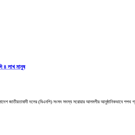
দি ৪ লাখ মানুষ
াংলাদেশ জাতীয়তাবাদী দলের (বিএনপি) সংসদ সদস্য সরোয়ার আলমগীর আনুষ্ঠানিকভাবে শপথ গ্র