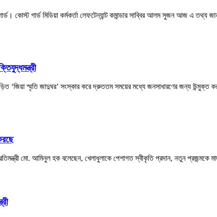
ড। কোস্ট গার্ড মিডিয়া কর্মকর্তা লেফটেন্যান্ট কমান্ডার সাব্বির আলম সুজন আজ এ তথ্য জা
িযুদ্ধমন্ত্রী
বিজড়িত ‘জিয়া স্মৃতি জাদুঘর’ সংস্কার করে দ্রুততম সময়ের মধ্যে জনসাধারণের জন্য উন্মুক্ত 
 করছে
া প্রতিমন্ত্রী মো. আমিনুল হক বলেছেন, খেলাধুলাকে পেশাগত স্বীকৃতি প্রদান, নতুন প্রজন্মকে
্রী