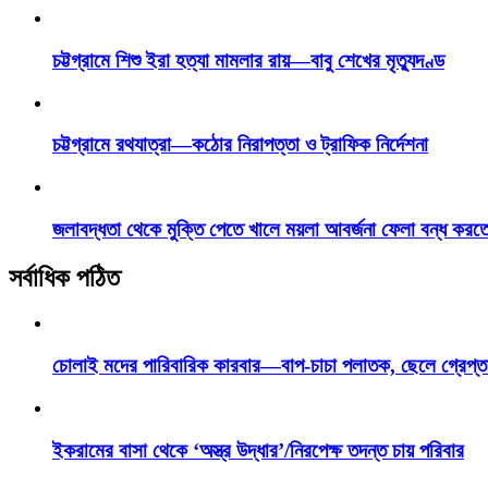
চট্টগ্রামে শিশু ইরা হত্যা মামলার রায়—বাবু শেখের মৃত্যুদণ্ড
চট্টগ্রামে রথযাত্রা—কঠোর নিরাপত্তা ও ট্রাফিক নির্দেশনা
জলাবদ্ধতা থেকে মুক্তি পেতে খালে ময়লা আবর্জনা ফেলা বন্ধ করত
সর্বাধিক পঠিত
চোলাই মদের পারিবারিক কারবার—বাপ-চাচা পলাতক, ছেলে গ্রেপ্ত
ইকরামের বাসা থেকে ‘অস্ত্র উদ্ধার’/নিরপেক্ষ তদন্ত চায় পরিবার