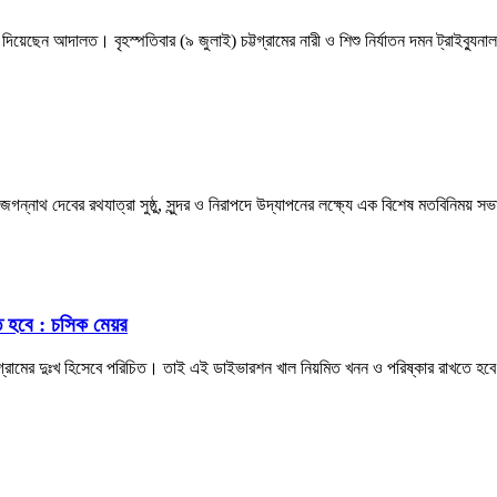
র রায় দিয়েছেন আদালত। বৃহস্পতিবার (৯ জুলাই) চট্টগ্রামের নারী ও শিশু নির্যাতন দমন ট্র
জগন্নাথ দেবের রথযাত্রা সুষ্ঠু, সুন্দর ও নিরাপদে উদ্‌যাপনের লক্ষ্যে এক বিশেষ মতবিনিময় 
ে হবে : চসিক মেয়র
্টগ্রামের দুঃখ হিসেবে পরিচিত। তাই এই ডাইভারশন খাল নিয়মিত খনন ও পরিষ্কার রাখতে হব