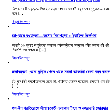
চট্টগ্রামের সীতাকুণ্ডের শিশু ইরা হত্যা মামলায় আসামি বাবু শেখের মৃত্যুদণ্ডে
সঙ্গে […]
বিস্তারিত পড়ুন
চট্টগ্রামে রথযাত্রা—কঠোর নিরাপত্তা ও ট্রাফিক নির্দেশনা
আগামী ১৬ জুলাই অনুষ্ঠিতব্য সনাতন ধর্মাবলম্বীদের অন্যতম ধর্মীয় উৎসব শ্রী শ্রী 
সিএমপি সদর দপ্তরের […]
বিস্তারিত পড়ুন
জলাবদ্ধতা থেকে মুক্তি পেতে খালে ময়লা আবর্জনা ফেলা বন্ধ করত
চট্টগ্রাম সিটি করপোরেশনের মেয়র ডা. শাহাদাত হোসেন বলেছেন, চাক্তাই খাল চট
[…]
বিস্তারিত পড়ুন
পুশ-ইন প্রতিরোধে সীমান্তবর্তী এলাকায় টহল ও নজরদারি জোরদার