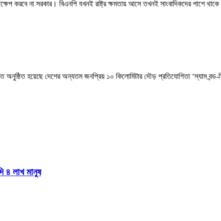
স্তক্ষেপ করবে না সরকার। বিএনপি যখনই রাষ্ট্র ক্ষমতায় আসে তখনই সাংবাদিকদের পাশে থাকে
িআরবিতে অনুষ্ঠিত হয়েছে দেশের অন্যতম জনপ্রিয় ১০ কিলোমিটার দৌড় প্রতিযোগিতা ‘স্যাম ব
দি ৪ লাখ মানুষ