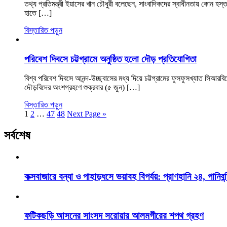
তথ্য প্রতিমন্ত্রী ইয়াসের খান চৌধুরী বলেছেন, সাংবাদিকদের স্বাধীনতায় কোন হ
হাতে […]
বিস্তারিত পড়ুন
পরিবেশ দিবসে চট্টগ্রামে অনুষ্ঠিত হলো দৌড় প্রতিযোগিতা
বিশ্ব পরিবেশ দিবসে আনন্দ-উচ্ছ্বাসের মধ্য দিয়ে চট্টগ্রামের ফুসফুসখ্যাত স
দৌড়বিদের অংশগ্রহণে শুক্রবার (৫ জুন) […]
বিস্তারিত পড়ুন
1
2
…
47
48
Next Page »
সর্বশেষ
কক্সবাজারে বন্যা ও পাহাড়ধসে ভয়াবহ বিপর্যয়: প্রাণহানি ২৪, পানিবন্
ফটিকছড়ি আসনের সাংসদ সরোয়ার আলমগীরের শপথ গ্রহণ