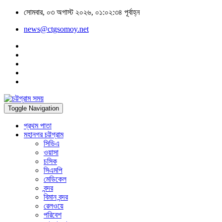
সোমবার, ০৩ অগাস্ট ২০২৬, ০১:০২:৩৪ পূর্বাহ্ন
news@ctgsomoy.net
Toggle Navigation
প্রথম পাতা
মহানগর চট্টগ্রাম
সিডিএ
ওয়াসা
চসিক
সিএমপি
মেডিকেল
বন্দর
বিমান বন্দর
রেলওয়ে
পরিবেশ