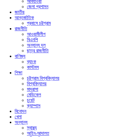
আবহাওয়া
জেলা প্রশাসন
জাতীয়
আন্তর্জাতিক
প্রবাসে চট্টগ্রাম
রাজনীতি
আওয়ামীলীগ
বিএনপি
অন্যান্য দল
ছাত্র রাজনীতি
বাণিজ্য
ব্যাংক
কাস্টমস
শিক্ষা
চট্টগ্রাম বিশ্ববিদ্যালয়
বিশ্ববিদ্যালয়
মাদরাসা
মেডিকেল
চুয়েট
ক্যাম্পাস
বিনোদন
খেলা
অন্যান্য
স্বাস্থ্য
আইন-আদালত