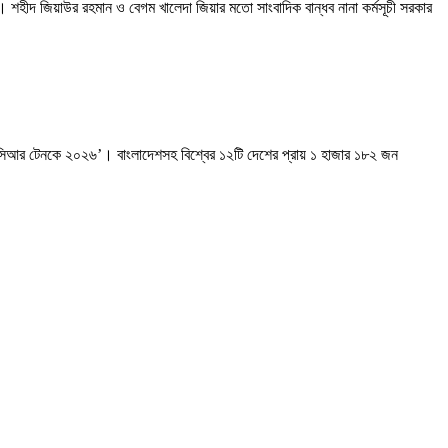
। শহীদ জিয়াউর রহমান ও বেগম খালেদা জিয়ার মতো সাংবাদিক বান্ধব নানা কর্মসূচী সরকার
ন্ড-সিআর টেনকে ২০২৬’। বাংলাদেশসহ বিশ্বের ১২টি দেশের প্রায় ১ হাজার ১৮২ জন