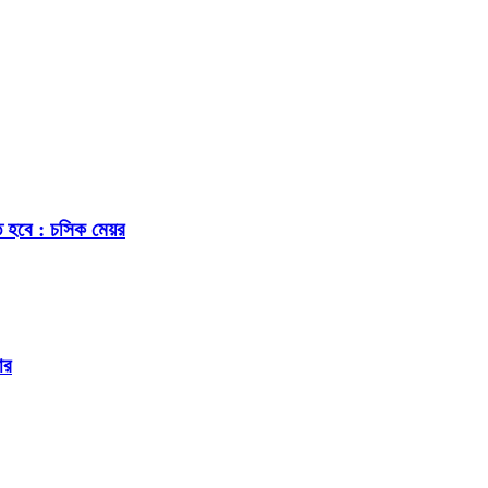
ে হবে : চসিক মেয়র
ার