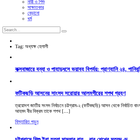
নারী ও শিশু
সাক্ষাতকার
বেড়ানো
ধর্ম
Tag:
অধ্যক্ষ হেলালী
কক্সবাজারে বন্যা ও পাহাড়ধসে ভয়াবহ বিপর্যয়: প্রাণহানি ২৪, পানিবন্
ফটিকছড়ি আসনের সাংসদ সরোয়ার আলমগীরের শপথ গ্রহণ
ত্রয়োদশ জাতীয় সংসদ নির্বাচনে চট্টগ্রাম-২ (ফটিকছড়ি) আসন থেকে নির্বাচিত ব
আহমদ বীর বিক্রম তাকে শপথ […]
বিস্তারিত পড়ুন
চট্টগ্রামে শিশু ইরা হত্যা মামলার রায়—বাবু শেখের মৃত্যুদণ্ড