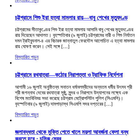
চট্টগ্রামে শিশু ইরা হত্যা মামলার রায়—বাবু শেখের মৃত্যুদণ্ড
চট্টগ্রামের সীতাকুণ্ডের শিশু ইরা হত্যা মামলায় আসামি বাবু শেখের মৃত্যুদণ্ডের
রায় দিয়েছেন আদালত। বৃহস্পতিবার (৯ জুলাই) চট্টগ্রামের নারী ও শিশু নির্যাতন
দমন ট্রাইব্যুনাল-৪ এর বিচারক জান্নাতুল ফেরদৌস আলোচিত এ হত্যা মামলার
রায় ঘোষণা করেন। সেই সঙ্গে […]
বিস্তারিত পড়ুন
চট্টগ্রামে রথযাত্রা—কঠোর নিরাপত্তা ও ট্রাফিক নির্দেশনা
আগামী ১৬ জুলাই অনুষ্ঠিতব্য সনাতন ধর্মাবলম্বীদের অন্যতম ধর্মীয় উৎসব শ্রী
শ্রী জগন্নাথ দেবের রথযাত্রা সুষ্ঠু, সুন্দর ও নিরাপদে উদ্‌যাপনের লক্ষ্যে এক
বিশেষ মতবিনিময় সভা করেছে চট্টগ্রাম মেট্রোপলিটন পুলিশ (সিএমপি)।
বৃহস্পতিবার (৯ জুলাই) দামপাড়াস্থ সিএমপি সদর দপ্তরের […]
বিস্তারিত পড়ুন
জলাবদ্ধতা থেকে মুক্তি পেতে খালে ময়লা আবর্জনা ফেলা বন্ধ
করতে হবে : চসিক মেয়র