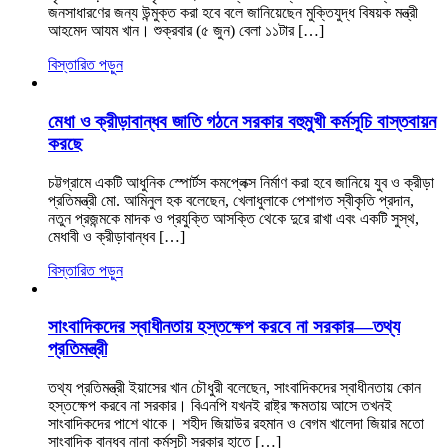
জনসাধারণের জন্য উন্মুক্ত করা হবে বলে জানিয়েছেন মুক্তিযুদ্ধ বিষয়ক মন্ত্রী
আহমেদ আযম খান। শুক্রবার (৫ জুন) বেলা ১১টার […]
বিস্তারিত পড়ুন
মেধা ও ক্রীড়াবান্ধব জাতি গঠনে সরকার বহুমুখী কর্মসূচি বাস্তবায়ন
করছে
চট্টগ্রামে একটি আধুনিক স্পোর্টস কমপ্লেক্স নির্মাণ করা হবে জানিয়ে যুব ও ক্রীড়া
প্রতিমন্ত্রী মো. আমিনুল হক বলেছেন, খেলাধুলাকে পেশাগত স্বীকৃতি প্রদান,
নতুন প্রজন্মকে মাদক ও প্রযুক্তি আসক্তি থেকে দুরে রাখা এবং একটি সুস্থ,
মেধাবী ও ক্রীড়াবান্ধব […]
বিস্তারিত পড়ুন
সাংবাদিকদের স্বাধীনতায় হস্তক্ষেপ করবে না সরকার—তথ্য
প্রতিমন্ত্রী
তথ্য প্রতিমন্ত্রী ইয়াসের খান চৌধুরী বলেছেন, সাংবাদিকদের স্বাধীনতায় কোন
হস্তক্ষেপ করবে না সরকার। বিএনপি যখনই রাষ্ট্র ক্ষমতায় আসে তখনই
সাংবাদিকদের পাশে থাকে। শহীদ জিয়াউর রহমান ও বেগম খালেদা জিয়ার মতো
সাংবাদিক বান্ধব নানা কর্মসূচী সরকার হাতে […]