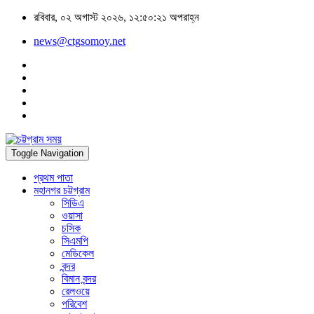
রবিবার, ০২ অগাস্ট ২০২৬, ১২:৫০:২১ অপরাহ্ন
news@ctgsomoy.net
Toggle Navigation
প্রথম পাতা
মহানগর চট্টগ্রাম
সিডিএ
ওয়াসা
চসিক
সিএমপি
মেডিকেল
বন্দর
বিমান বন্দর
রেলওয়ে
পরিবেশ