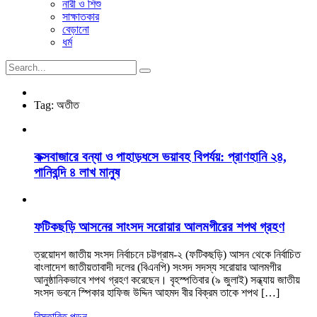
নারী ও শিশু
সাক্ষাতকার
বেড়ানো
ধর্ম
Tag:
অতীত
কক্সবাজারে বন্যা ও পাহাড়ধসে ভয়াবহ বিপর্যয়: প্রাণহানি ২৪,
পানিবন্দি ৪ লাখ মানুষ
ফটিকছড়ি আসনের সাংসদ সরোয়ার আলমগীরের শপথ গ্রহণ
ত্রয়োদশ জাতীয় সংসদ নির্বাচনে চট্টগ্রাম-২ (ফটিকছড়ি) আসন থেকে নির্বাচিত
বাংলাদেশ জাতীয়তাবাদী দলের (বিএনপি) সংসদ সদস্য সরোয়ার আলমগীর
আনুষ্ঠানিকভাবে শপথ গ্রহণ করেছেন। বৃহস্পতিবার (৯ জুলাই) সন্ধ্যায় জাতীয়
সংসদ ভবনে স্পিকার হাফিজ উদ্দিন আহমদ বীর বিক্রম তাকে শপথ […]
বিস্তারিত পড়ুন