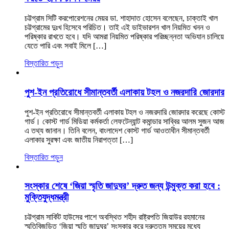
চট্টগ্রাম সিটি করপোরেশনের মেয়র ডা. শাহাদাত হোসেন বলেছেন, চাক্তাই খাল
চট্টগ্রামের দুঃখ হিসেবে পরিচিত। তাই এই ডাইভারশন খাল নিয়মিত খনন ও
পরিষ্কার রাখতে হবে। যদি আমরা নিয়মিত পরিষ্কার পরিচ্ছন্নতা অভিযান চালিয়ে
যেতে পারি এবং সবাই মিলে […]
বিস্তারিত পড়ুন
পুশ-ইন প্রতিরোধে সীমান্তবর্তী এলাকায় টহল ও নজরদারি জোরদার
পুশ-ইন প্রতিরোধে সীমান্তবর্তী এলাকায় টহল ও নজরদারি জোরদার করেছে কোস্ট
গার্ড। কোস্ট গার্ড মিডিয়া কর্মকর্তা লেফটেন্যান্ট কমান্ডার সাব্বির আলম সুজন আজ
এ তথ্য জানান। তিনি বলেন, বাংলাদেশ কোস্ট গার্ড আওতাধীন সীমান্তবর্তী
এলাকার সুরক্ষা এবং জাতীয় নিরাপত্তা […]
বিস্তারিত পড়ুন
সংস্কার শেষে ‘জিয়া স্মৃতি জাদুঘর’ দ্রুত জন্য উন্মুক্ত করা হবে :
মুক্তিযুদ্ধমন্ত্রী
চট্টগ্রাম সার্কিট হাউসের পাশে অবস্থিত শহীদ রাষ্ট্রপতি জিয়াউর রহমানের
স্মৃতিবিজড়িত ‘জিয়া স্মৃতি জাদুঘর’ সংস্কার করে দ্রুততম সময়ের মধ্যে