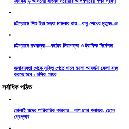
ফটিকছড়ি আসনের সাংসদ সরোয়ার আলমগীরের শপথ গ্রহণ
চট্টগ্রামে শিশু ইরা হত্যা মামলার রায়—বাবু শেখের মৃত্যুদণ্ড
চট্টগ্রামে রথযাত্রা—কঠোর নিরাপত্তা ও ট্রাফিক নির্দেশনা
জলাবদ্ধতা থেকে মুক্তি পেতে খালে ময়লা আবর্জনা ফেলা বন্ধ
করতে হবে : চসিক মেয়র
সর্বাধিক পঠিত
চোলাই মদের পারিবারিক কারবার—বাপ-চাচা পলাতক, ছেলে
গ্রেপ্তার