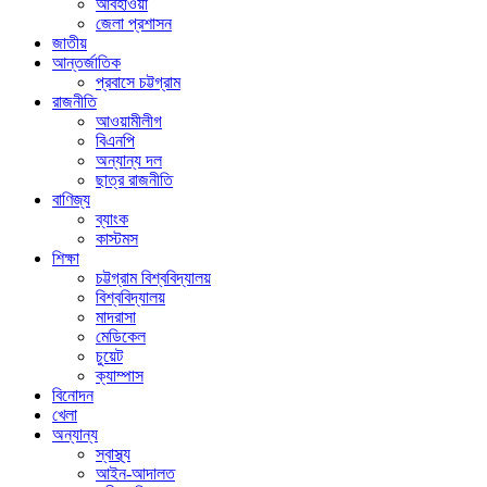
আবহাওয়া
জেলা প্রশাসন
জাতীয়
আন্তর্জাতিক
প্রবাসে চট্টগ্রাম
রাজনীতি
আওয়ামীলীগ
বিএনপি
অন্যান্য দল
ছাত্র রাজনীতি
বাণিজ্য
ব্যাংক
কাস্টমস
শিক্ষা
চট্টগ্রাম বিশ্ববিদ্যালয়
বিশ্ববিদ্যালয়
মাদরাসা
মেডিকেল
চুয়েট
ক্যাম্পাস
বিনোদন
খেলা
অন্যান্য
স্বাস্থ্য
আইন-আদালত