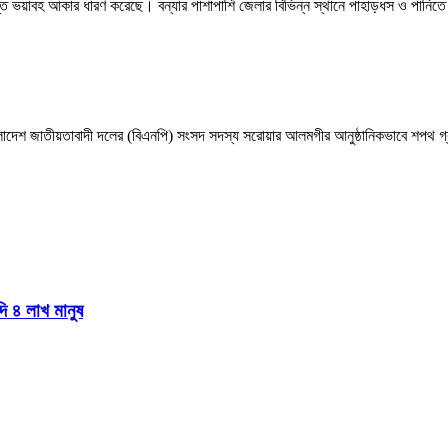
ত্যন্ত ভয়াবহ আকার ধারণ করেছে। বন্যার পাশাপাশি জেলার বিভিন্ন স্থানে পাহাড়ধস ও পানিতে 
াংলাদেশ জাতীয়তাবাদী দলের (বিএনপি) সংসদ সদস্য সরোয়ার আলমগীর আনুষ্ঠানিকভাবে শপথ গ্র
দি ৪ লাখ মানুষ