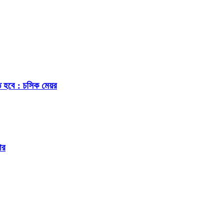
ে হবে : চসিক মেয়র
ার