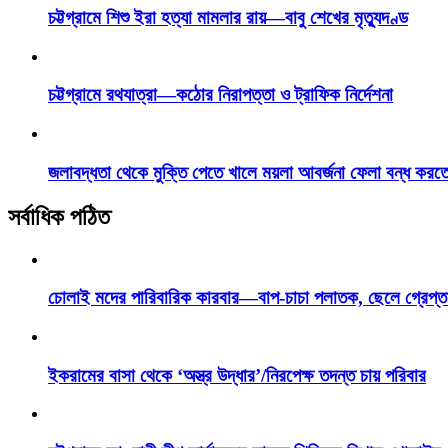
চট্টগ্রামে শিশু ইরা হত্যা মামলার রায়—বাবু শেখের মৃত্যুদণ্ড
চট্টগ্রামে রথযাত্রা—কঠোর নিরাপত্তা ও ট্রাফিক নির্দেশনা
জলাবদ্ধতা থেকে মুক্তি পেতে খালে ময়লা আবর্জনা ফেলা বন্ধ করত
সর্বাধিক পঠিত
চোলাই মদের পারিবারিক কারবার—বাপ-চাচা পলাতক, ছেলে গ্রেপ্ত
ইকরামের বাসা থেকে ‘অস্ত্র উদ্ধার’/নিরপেক্ষ তদন্ত চায় পরিবার