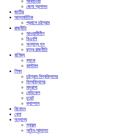
আবহাওয়া
জেলা প্রশাসন
জাতীয়
আন্তর্জাতিক
প্রবাসে চট্টগ্রাম
রাজনীতি
আওয়ামীলীগ
বিএনপি
অন্যান্য দল
ছাত্র রাজনীতি
বাণিজ্য
ব্যাংক
কাস্টমস
শিক্ষা
চট্টগ্রাম বিশ্ববিদ্যালয়
বিশ্ববিদ্যালয়
মাদরাসা
মেডিকেল
চুয়েট
ক্যাম্পাস
বিনোদন
খেলা
অন্যান্য
স্বাস্থ্য
আইন-আদালত