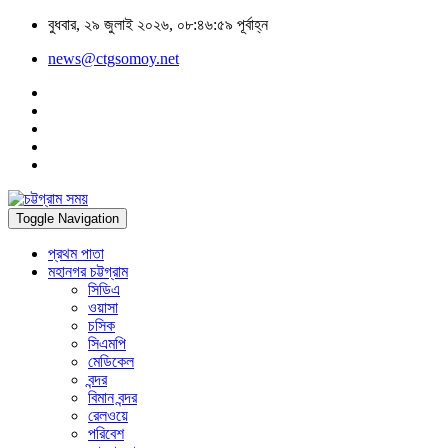
বুধবার, ২৯ জুলাই ২০২৬, ০৮:৪৬:৫৯ পূর্বাহ্ন
news@ctgsomoy.net
Toggle Navigation
প্রথম পাতা
মহানগর চট্টগ্রাম
সিডিএ
ওয়াসা
চসিক
সিএমপি
মেডিকেল
বন্দর
বিমান বন্দর
রেলওয়ে
পরিবেশ