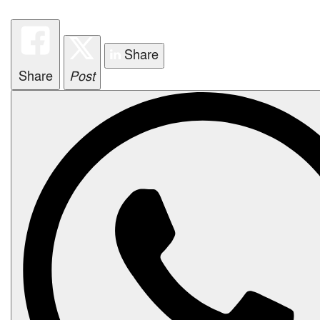
i
o
n
Share
Share
Post