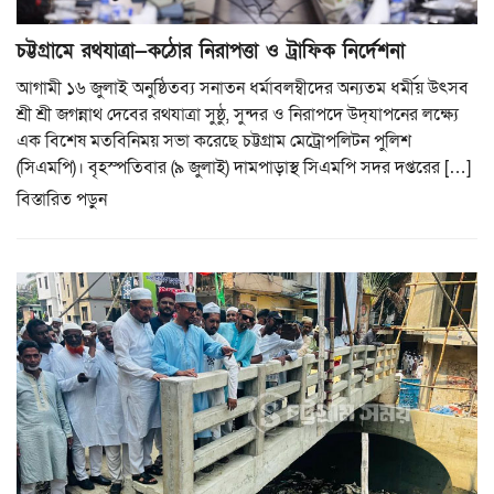
চট্টগ্রামে রথযাত্রা—কঠোর নিরাপত্তা ও ট্রাফিক নির্দেশনা
আগামী ১৬ জুলাই অনুষ্ঠিতব্য সনাতন ধর্মাবলম্বীদের অন্যতম ধর্মীয় উৎসব
শ্রী শ্রী জগন্নাথ দেবের রথযাত্রা সুষ্ঠু, সুন্দর ও নিরাপদে উদ্‌যাপনের লক্ষ্যে
এক বিশেষ মতবিনিময় সভা করেছে চট্টগ্রাম মেট্রোপলিটন পুলিশ
(সিএমপি)। বৃহস্পতিবার (৯ জুলাই) দামপাড়াস্থ সিএমপি সদর দপ্তরের […]
বিস্তারিত পড়ুন