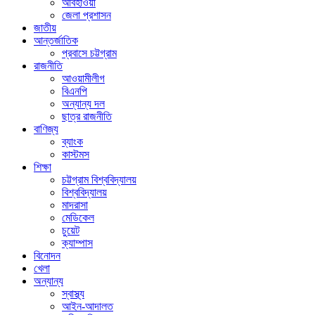
আবহাওয়া
জেলা প্রশাসন
জাতীয়
আন্তর্জাতিক
প্রবাসে চট্টগ্রাম
রাজনীতি
আওয়ামীলীগ
বিএনপি
অন্যান্য দল
ছাত্র রাজনীতি
বাণিজ্য
ব্যাংক
কাস্টমস
শিক্ষা
চট্টগ্রাম বিশ্ববিদ্যালয়
বিশ্ববিদ্যালয়
মাদরাসা
মেডিকেল
চুয়েট
ক্যাম্পাস
বিনোদন
খেলা
অন্যান্য
স্বাস্থ্য
আইন-আদালত