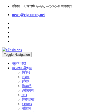
রবিবার, ০২ অগাস্ট ২০২৬, ০৩:৩৯:০৪ অপরাহ্ন
news@ctgsomoy.net
Toggle Navigation
প্রথম পাতা
মহানগর চট্টগ্রাম
সিডিএ
ওয়াসা
চসিক
সিএমপি
মেডিকেল
বন্দর
বিমান বন্দর
রেলওয়ে
পরিবেশ