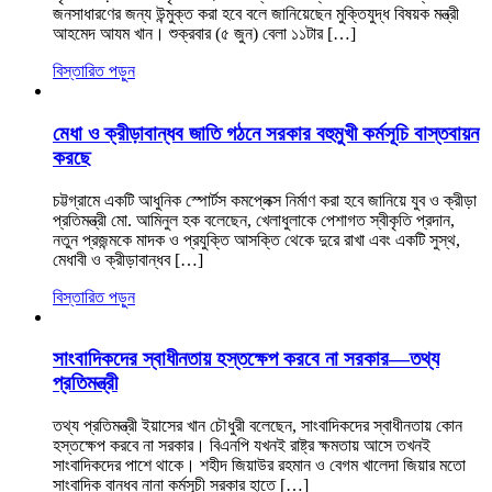
জনসাধারণের জন্য উন্মুক্ত করা হবে বলে জানিয়েছেন মুক্তিযুদ্ধ বিষয়ক মন্ত্রী
আহমেদ আযম খান। শুক্রবার (৫ জুন) বেলা ১১টার […]
বিস্তারিত পড়ুন
মেধা ও ক্রীড়াবান্ধব জাতি গঠনে সরকার বহুমুখী কর্মসূচি বাস্তবায়ন
করছে
চট্টগ্রামে একটি আধুনিক স্পোর্টস কমপ্লেক্স নির্মাণ করা হবে জানিয়ে যুব ও ক্রীড়া
প্রতিমন্ত্রী মো. আমিনুল হক বলেছেন, খেলাধুলাকে পেশাগত স্বীকৃতি প্রদান,
নতুন প্রজন্মকে মাদক ও প্রযুক্তি আসক্তি থেকে দুরে রাখা এবং একটি সুস্থ,
মেধাবী ও ক্রীড়াবান্ধব […]
বিস্তারিত পড়ুন
সাংবাদিকদের স্বাধীনতায় হস্তক্ষেপ করবে না সরকার—তথ্য
প্রতিমন্ত্রী
তথ্য প্রতিমন্ত্রী ইয়াসের খান চৌধুরী বলেছেন, সাংবাদিকদের স্বাধীনতায় কোন
হস্তক্ষেপ করবে না সরকার। বিএনপি যখনই রাষ্ট্র ক্ষমতায় আসে তখনই
সাংবাদিকদের পাশে থাকে। শহীদ জিয়াউর রহমান ও বেগম খালেদা জিয়ার মতো
সাংবাদিক বান্ধব নানা কর্মসূচী সরকার হাতে […]