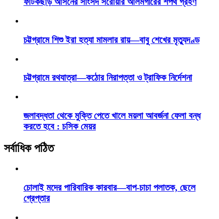
ফটিকছড়ি আসনের সাংসদ সরোয়ার আলমগীরের শপথ গ্রহণ
চট্টগ্রামে শিশু ইরা হত্যা মামলার রায়—বাবু শেখের মৃত্যুদণ্ড
চট্টগ্রামে রথযাত্রা—কঠোর নিরাপত্তা ও ট্রাফিক নির্দেশনা
জলাবদ্ধতা থেকে মুক্তি পেতে খালে ময়লা আবর্জনা ফেলা বন্ধ
করতে হবে : চসিক মেয়র
সর্বাধিক পঠিত
চোলাই মদের পারিবারিক কারবার—বাপ-চাচা পলাতক, ছেলে
গ্রেপ্তার