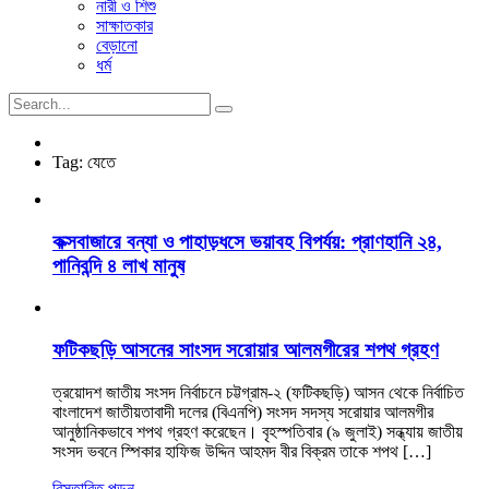
নারী ও শিশু
সাক্ষাতকার
বেড়ানো
ধর্ম
Tag:
যেতে
কক্সবাজারে বন্যা ও পাহাড়ধসে ভয়াবহ বিপর্যয়: প্রাণহানি ২৪,
পানিবন্দি ৪ লাখ মানুষ
ফটিকছড়ি আসনের সাংসদ সরোয়ার আলমগীরের শপথ গ্রহণ
ত্রয়োদশ জাতীয় সংসদ নির্বাচনে চট্টগ্রাম-২ (ফটিকছড়ি) আসন থেকে নির্বাচিত
বাংলাদেশ জাতীয়তাবাদী দলের (বিএনপি) সংসদ সদস্য সরোয়ার আলমগীর
আনুষ্ঠানিকভাবে শপথ গ্রহণ করেছেন। বৃহস্পতিবার (৯ জুলাই) সন্ধ্যায় জাতীয়
সংসদ ভবনে স্পিকার হাফিজ উদ্দিন আহমদ বীর বিক্রম তাকে শপথ […]
বিস্তারিত পড়ুন