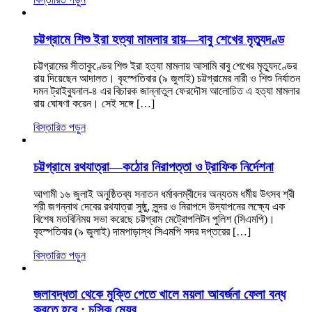
চট্টগ্রামে শিশু ইরা হত্যা মামলার রায়—বাবু শেখের মৃত্যুদণ্ড
চট্টগ্রামের সীতাকুণ্ডের শিশু ইরা হত্যা মামলায় আসামি বাবু শেখের মৃত্যুদণ্ডের
রায় দিয়েছেন আদালত। বৃহস্পতিবার (৯ জুলাই) চট্টগ্রামের নারী ও শিশু নির্যাতন
দমন ট্রাইব্যুনাল-৪ এর বিচারক জান্নাতুল ফেরদৌস আলোচিত এ হত্যা মামলার
রায় ঘোষণা করেন। সেই সঙ্গে […]
বিস্তারিত পড়ুন
চট্টগ্রামে রথযাত্রা—কঠোর নিরাপত্তা ও ট্রাফিক নির্দেশনা
আগামী ১৬ জুলাই অনুষ্ঠিতব্য সনাতন ধর্মাবলম্বীদের অন্যতম ধর্মীয় উৎসব শ্রী
শ্রী জগন্নাথ দেবের রথযাত্রা সুষ্ঠু, সুন্দর ও নিরাপদে উদ্‌যাপনের লক্ষ্যে এক
বিশেষ মতবিনিময় সভা করেছে চট্টগ্রাম মেট্রোপলিটন পুলিশ (সিএমপি)।
বৃহস্পতিবার (৯ জুলাই) দামপাড়াস্থ সিএমপি সদর দপ্তরের […]
বিস্তারিত পড়ুন
জলাবদ্ধতা থেকে মুক্তি পেতে খালে ময়লা আবর্জনা ফেলা বন্ধ
করতে হবে : চসিক মেয়র