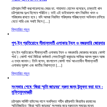
চট্টগ্রাম সিটি করপোরেশনের মেয়র ডা. শাহাদাত হোসেন বলেছেন, চাক্তাই খাল
চট্টগ্রামের দুঃখ হিসেবে পরিচিত। তাই এই ডাইভারশন খাল নিয়মিত খনন ও
পরিষ্কার রাখতে হবে। যদি আমরা নিয়মিত পরিষ্কার পরিচ্ছন্নতা অভিযান চালিয়ে
যেতে পারি এবং সবাই মিলে […]
বিস্তারিত পড়ুন
পুশ-ইন প্রতিরোধে সীমান্তবর্তী এলাকায় টহল ও নজরদারি জোরদার
পুশ-ইন প্রতিরোধে সীমান্তবর্তী এলাকায় টহল ও নজরদারি জোরদার করেছে কোস্ট
গার্ড। কোস্ট গার্ড মিডিয়া কর্মকর্তা লেফটেন্যান্ট কমান্ডার সাব্বির আলম সুজন আজ
এ তথ্য জানান। তিনি বলেন, বাংলাদেশ কোস্ট গার্ড আওতাধীন সীমান্তবর্তী
এলাকার সুরক্ষা এবং জাতীয় নিরাপত্তা […]
বিস্তারিত পড়ুন
সংস্কার শেষে ‘জিয়া স্মৃতি জাদুঘর’ দ্রুত জন্য উন্মুক্ত করা হবে :
মুক্তিযুদ্ধমন্ত্রী
চট্টগ্রাম সার্কিট হাউসের পাশে অবস্থিত শহীদ রাষ্ট্রপতি জিয়াউর রহমানের
স্মৃতিবিজড়িত ‘জিয়া স্মৃতি জাদুঘর’ সংস্কার করে দ্রুততম সময়ের মধ্যে