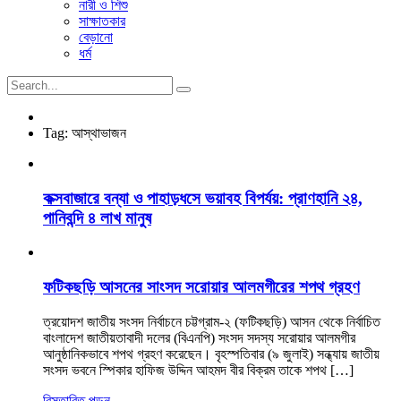
নারী ও শিশু
সাক্ষাতকার
বেড়ানো
ধর্ম
Tag:
আস্থাভাজন
কক্সবাজারে বন্যা ও পাহাড়ধসে ভয়াবহ বিপর্যয়: প্রাণহানি ২৪,
পানিবন্দি ৪ লাখ মানুষ
ফটিকছড়ি আসনের সাংসদ সরোয়ার আলমগীরের শপথ গ্রহণ
ত্রয়োদশ জাতীয় সংসদ নির্বাচনে চট্টগ্রাম-২ (ফটিকছড়ি) আসন থেকে নির্বাচিত
বাংলাদেশ জাতীয়তাবাদী দলের (বিএনপি) সংসদ সদস্য সরোয়ার আলমগীর
আনুষ্ঠানিকভাবে শপথ গ্রহণ করেছেন। বৃহস্পতিবার (৯ জুলাই) সন্ধ্যায় জাতীয়
সংসদ ভবনে স্পিকার হাফিজ উদ্দিন আহমদ বীর বিক্রম তাকে শপথ […]
বিস্তারিত পড়ুন