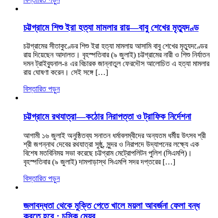
চট্টগ্রামে শিশু ইরা হত্যা মামলার রায়—বাবু শেখের মৃত্যুদণ্ড
চট্টগ্রামের সীতাকুণ্ডের শিশু ইরা হত্যা মামলায় আসামি বাবু শেখের মৃত্যুদণ্ডের
রায় দিয়েছেন আদালত। বৃহস্পতিবার (৯ জুলাই) চট্টগ্রামের নারী ও শিশু নির্যাতন
দমন ট্রাইব্যুনাল-৪ এর বিচারক জান্নাতুল ফেরদৌস আলোচিত এ হত্যা মামলার
রায় ঘোষণা করেন। সেই সঙ্গে […]
বিস্তারিত পড়ুন
চট্টগ্রামে রথযাত্রা—কঠোর নিরাপত্তা ও ট্রাফিক নির্দেশনা
আগামী ১৬ জুলাই অনুষ্ঠিতব্য সনাতন ধর্মাবলম্বীদের অন্যতম ধর্মীয় উৎসব শ্রী
শ্রী জগন্নাথ দেবের রথযাত্রা সুষ্ঠু, সুন্দর ও নিরাপদে উদ্‌যাপনের লক্ষ্যে এক
বিশেষ মতবিনিময় সভা করেছে চট্টগ্রাম মেট্রোপলিটন পুলিশ (সিএমপি)।
বৃহস্পতিবার (৯ জুলাই) দামপাড়াস্থ সিএমপি সদর দপ্তরের […]
বিস্তারিত পড়ুন
জলাবদ্ধতা থেকে মুক্তি পেতে খালে ময়লা আবর্জনা ফেলা বন্ধ
করতে হবে : চসিক মেয়র