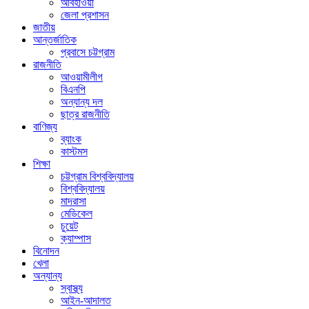
আবহাওয়া
জেলা প্রশাসন
জাতীয়
আন্তর্জাতিক
প্রবাসে চট্টগ্রাম
রাজনীতি
আওয়ামীলীগ
বিএনপি
অন্যান্য দল
ছাত্র রাজনীতি
বাণিজ্য
ব্যাংক
কাস্টমস
শিক্ষা
চট্টগ্রাম বিশ্ববিদ্যালয়
বিশ্ববিদ্যালয়
মাদরাসা
মেডিকেল
চুয়েট
ক্যাম্পাস
বিনোদন
খেলা
অন্যান্য
স্বাস্থ্য
আইন-আদালত