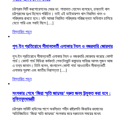
চট্টগ্রাম সিটি করপোরেশনের মেয়র ডা. শাহাদাত হোসেন বলেছেন, চাক্তাই খাল
চট্টগ্রামের দুঃখ হিসেবে পরিচিত। তাই এই ডাইভারশন খাল নিয়মিত খনন ও
পরিষ্কার রাখতে হবে। যদি আমরা নিয়মিত পরিষ্কার পরিচ্ছন্নতা অভিযান চালিয়ে
যেতে পারি এবং সবাই মিলে […]
বিস্তারিত পড়ুন
পুশ-ইন প্রতিরোধে সীমান্তবর্তী এলাকায় টহল ও নজরদারি জোরদার
পুশ-ইন প্রতিরোধে সীমান্তবর্তী এলাকায় টহল ও নজরদারি জোরদার করেছে কোস্ট
গার্ড। কোস্ট গার্ড মিডিয়া কর্মকর্তা লেফটেন্যান্ট কমান্ডার সাব্বির আলম সুজন আজ
এ তথ্য জানান। তিনি বলেন, বাংলাদেশ কোস্ট গার্ড আওতাধীন সীমান্তবর্তী
এলাকার সুরক্ষা এবং জাতীয় নিরাপত্তা […]
বিস্তারিত পড়ুন
সংস্কার শেষে ‘জিয়া স্মৃতি জাদুঘর’ দ্রুত জন্য উন্মুক্ত করা হবে :
মুক্তিযুদ্ধমন্ত্রী
চট্টগ্রাম সার্কিট হাউসের পাশে অবস্থিত শহীদ রাষ্ট্রপতি জিয়াউর রহমানের
স্মৃতিবিজড়িত ‘জিয়া স্মৃতি জাদুঘর’ সংস্কার করে দ্রুততম সময়ের মধ্যে