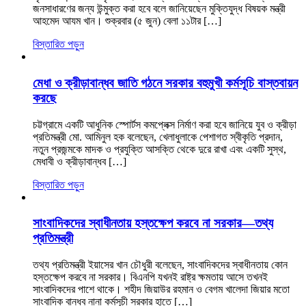
জনসাধারণের জন্য উন্মুক্ত করা হবে বলে জানিয়েছেন মুক্তিযুদ্ধ বিষয়ক মন্ত্রী
আহমেদ আযম খান। শুক্রবার (৫ জুন) বেলা ১১টার […]
বিস্তারিত পড়ুন
মেধা ও ক্রীড়াবান্ধব জাতি গঠনে সরকার বহুমুখী কর্মসূচি বাস্তবায়ন
করছে
চট্টগ্রামে একটি আধুনিক স্পোর্টস কমপ্লেক্স নির্মাণ করা হবে জানিয়ে যুব ও ক্রীড়া
প্রতিমন্ত্রী মো. আমিনুল হক বলেছেন, খেলাধুলাকে পেশাগত স্বীকৃতি প্রদান,
নতুন প্রজন্মকে মাদক ও প্রযুক্তি আসক্তি থেকে দুরে রাখা এবং একটি সুস্থ,
মেধাবী ও ক্রীড়াবান্ধব […]
বিস্তারিত পড়ুন
সাংবাদিকদের স্বাধীনতায় হস্তক্ষেপ করবে না সরকার—তথ্য
প্রতিমন্ত্রী
তথ্য প্রতিমন্ত্রী ইয়াসের খান চৌধুরী বলেছেন, সাংবাদিকদের স্বাধীনতায় কোন
হস্তক্ষেপ করবে না সরকার। বিএনপি যখনই রাষ্ট্র ক্ষমতায় আসে তখনই
সাংবাদিকদের পাশে থাকে। শহীদ জিয়াউর রহমান ও বেগম খালেদা জিয়ার মতো
সাংবাদিক বান্ধব নানা কর্মসূচী সরকার হাতে […]