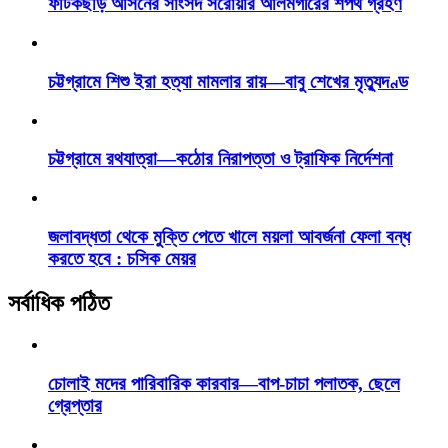
ফটিকছড়ি আসনের সাংসদ সরোয়ার আলমগীরের শপথ গ্রহণ
চট্টগ্রামে শিশু ইরা হত্যা মামলার রায়—বাবু শেখের মৃত্যুদণ্ড
চট্টগ্রামে রথযাত্রা—কঠোর নিরাপত্তা ও ট্রাফিক নির্দেশনা
জলাবদ্ধতা থেকে মুক্তি পেতে খালে ময়লা আবর্জনা ফেলা বন্ধ
করতে হবে : চসিক মেয়র
সর্বাধিক পঠিত
চোলাই মদের পারিবারিক কারবার—বাপ-চাচা পলাতক, ছেলে
গ্রেপ্তার