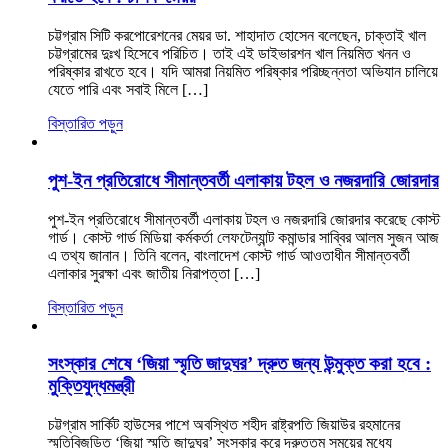
চট্টগ্রাম সিটি করপোরেশনের মেয়র ডা. শাহাদাত হোসেন বলেছেন, চাক্তাই খাল
চট্টগ্রামের দুঃখ হিসেবে পরিচিত। তাই এই ডাইভারশন খাল নিয়মিত খনন ও
পরিষ্কার রাখতে হবে। যদি আমরা নিয়মিত পরিষ্কার পরিচ্ছন্নতা অভিযান চালিয়ে
যেতে পারি এবং সবাই মিলে […]
বিস্তারিত পড়ুন
পুশ-ইন প্রতিরোধে সীমান্তবর্তী এলাকায় টহল ও নজরদারি জোরদার
পুশ-ইন প্রতিরোধে সীমান্তবর্তী এলাকায় টহল ও নজরদারি জোরদার করেছে কোস্ট
গার্ড। কোস্ট গার্ড মিডিয়া কর্মকর্তা লেফটেন্যান্ট কমান্ডার সাব্বির আলম সুজন আজ
এ তথ্য জানান। তিনি বলেন, বাংলাদেশ কোস্ট গার্ড আওতাধীন সীমান্তবর্তী
এলাকার সুরক্ষা এবং জাতীয় নিরাপত্তা […]
বিস্তারিত পড়ুন
সংস্কার শেষে ‘জিয়া স্মৃতি জাদুঘর’ দ্রুত জন্য উন্মুক্ত করা হবে :
মুক্তিযুদ্ধমন্ত্রী
চট্টগ্রাম সার্কিট হাউসের পাশে অবস্থিত শহীদ রাষ্ট্রপতি জিয়াউর রহমানের
স্মৃতিবিজড়িত ‘জিয়া স্মৃতি জাদুঘর’ সংস্কার করে দ্রুততম সময়ের মধ্যে