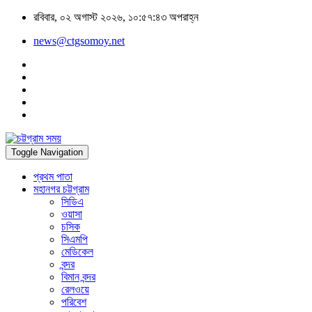
রবিবার, ০২ অগাস্ট ২০২৬, ১০:৫৭:৪৩ অপরাহ্ন
news@ctgsomoy.net
Toggle Navigation
প্রথম পাতা
মহানগর চট্টগ্রাম
সিডিএ
ওয়াসা
চসিক
সিএমপি
মেডিকেল
বন্দর
বিমান বন্দর
রেলওয়ে
পরিবেশ