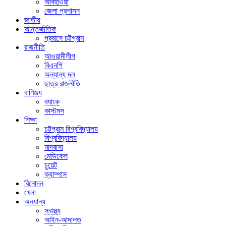
আবহাওয়া
জেলা প্রশাসন
জাতীয়
আন্তর্জাতিক
প্রবাসে চট্টগ্রাম
রাজনীতি
আওয়ামীলীগ
বিএনপি
অন্যান্য দল
ছাত্র রাজনীতি
বাণিজ্য
ব্যাংক
কাস্টমস
শিক্ষা
চট্টগ্রাম বিশ্ববিদ্যালয়
বিশ্ববিদ্যালয়
মাদরাসা
মেডিকেল
চুয়েট
ক্যাম্পাস
বিনোদন
খেলা
অন্যান্য
স্বাস্থ্য
আইন-আদালত