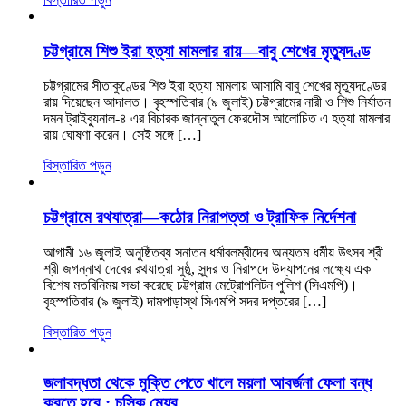
চট্টগ্রামে শিশু ইরা হত্যা মামলার রায়—বাবু শেখের মৃত্যুদণ্ড
চট্টগ্রামের সীতাকুণ্ডের শিশু ইরা হত্যা মামলায় আসামি বাবু শেখের মৃত্যুদণ্ডের
রায় দিয়েছেন আদালত। বৃহস্পতিবার (৯ জুলাই) চট্টগ্রামের নারী ও শিশু নির্যাতন
দমন ট্রাইব্যুনাল-৪ এর বিচারক জান্নাতুল ফেরদৌস আলোচিত এ হত্যা মামলার
রায় ঘোষণা করেন। সেই সঙ্গে […]
বিস্তারিত পড়ুন
চট্টগ্রামে রথযাত্রা—কঠোর নিরাপত্তা ও ট্রাফিক নির্দেশনা
আগামী ১৬ জুলাই অনুষ্ঠিতব্য সনাতন ধর্মাবলম্বীদের অন্যতম ধর্মীয় উৎসব শ্রী
শ্রী জগন্নাথ দেবের রথযাত্রা সুষ্ঠু, সুন্দর ও নিরাপদে উদ্‌যাপনের লক্ষ্যে এক
বিশেষ মতবিনিময় সভা করেছে চট্টগ্রাম মেট্রোপলিটন পুলিশ (সিএমপি)।
বৃহস্পতিবার (৯ জুলাই) দামপাড়াস্থ সিএমপি সদর দপ্তরের […]
বিস্তারিত পড়ুন
জলাবদ্ধতা থেকে মুক্তি পেতে খালে ময়লা আবর্জনা ফেলা বন্ধ
করতে হবে : চসিক মেয়র