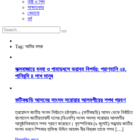
নারী ও শিশু
সাক্ষাতকার
বেড়ানো
ধর্ম
Tag:
আমির খসরু
কক্সবাজারে বন্যা ও পাহাড়ধসে ভয়াবহ বিপর্যয়: প্রাণহানি ২৪,
পানিবন্দি ৪ লাখ মানুষ
ফটিকছড়ি আসনের সাংসদ সরোয়ার আলমগীরের শপথ গ্রহণ
ত্রয়োদশ জাতীয় সংসদ নির্বাচনে চট্টগ্রাম-২ (ফটিকছড়ি) আসন থেকে নির্বাচিত
বাংলাদেশ জাতীয়তাবাদী দলের (বিএনপি) সংসদ সদস্য সরোয়ার আলমগীর
আনুষ্ঠানিকভাবে শপথ গ্রহণ করেছেন। বৃহস্পতিবার (৯ জুলাই) সন্ধ্যায় জাতীয়
সংসদ ভবনে স্পিকার হাফিজ উদ্দিন আহমদ বীর বিক্রম তাকে শপথ […]
বিস্তারিত পড়ুন