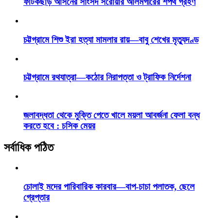
ফটিকছড়ি আসনের সাংসদ সরোয়ার আলমগীরের শপথ গ্রহণ
চট্টগ্রামে শিশু ইরা হত্যা মামলার রায়—বাবু শেখের মৃত্যুদণ্ড
চট্টগ্রামে রথযাত্রা—কঠোর নিরাপত্তা ও ট্রাফিক নির্দেশনা
জলাবদ্ধতা থেকে মুক্তি পেতে খালে ময়লা আবর্জনা ফেলা বন্ধ
করতে হবে : চসিক মেয়র
সর্বাধিক পঠিত
চোলাই মদের পারিবারিক কারবার—বাপ-চাচা পলাতক, ছেলে
গ্রেপ্তার