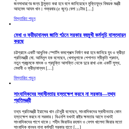
জনসাধারণের জন্য উন্মুক্ত করা হবে বলে জানিয়েছেন মুক্তিযুদ্ধ বিষয়ক মন্ত্রী
আহমেদ আযম খান। শুক্রবার (৫ জুন) বেলা ১১টার […]
বিস্তারিত পড়ুন
মেধা ও ক্রীড়াবান্ধব জাতি গঠনে সরকার বহুমুখী কর্মসূচি বাস্তবায়ন
করছে
চট্টগ্রামে একটি আধুনিক স্পোর্টস কমপ্লেক্স নির্মাণ করা হবে জানিয়ে যুব ও ক্রীড়া
প্রতিমন্ত্রী মো. আমিনুল হক বলেছেন, খেলাধুলাকে পেশাগত স্বীকৃতি প্রদান,
নতুন প্রজন্মকে মাদক ও প্রযুক্তি আসক্তি থেকে দুরে রাখা এবং একটি সুস্থ,
মেধাবী ও ক্রীড়াবান্ধব […]
বিস্তারিত পড়ুন
সাংবাদিকদের স্বাধীনতায় হস্তক্ষেপ করবে না সরকার—তথ্য
প্রতিমন্ত্রী
তথ্য প্রতিমন্ত্রী ইয়াসের খান চৌধুরী বলেছেন, সাংবাদিকদের স্বাধীনতায় কোন
হস্তক্ষেপ করবে না সরকার। বিএনপি যখনই রাষ্ট্র ক্ষমতায় আসে তখনই
সাংবাদিকদের পাশে থাকে। শহীদ জিয়াউর রহমান ও বেগম খালেদা জিয়ার মতো
সাংবাদিক বান্ধব নানা কর্মসূচী সরকার হাতে […]