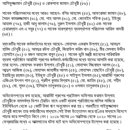
আসিফুজ্জামান চৌধুরী (৪৬) ও রোকসানা জামান চৌধুরী (৫৬)।
সাবেক পরিচালকদের মধ্যে আরও আছেন- বশির আহমেদ (৫৫), আফরোজা জামান (৪৮),
সৈয়দ কামরুজ্জামান (৬১), মো. শাহ আলম (৬২), মো. জোনাইদ শফিক (৬৪), ইউনুছ
আহমদ (৭৯), হাজী আবু কালাম (৭৯), নুরুল ইসলাম চৌধুরী (৬২) এবং সাবেক
চেয়ারম্যান এম এ সবুর (৭৭) ও সাবেক ভারপ্রাপ্ত ব্যবস্থাপনা পরিচালক আরিফ কাদরী
(৬৪)।
ব্যাংকটির সাবেক কর্মকর্তাদের মধ্যে আছেন- মোহাম্মদ একরাম উল্লাহ (৫১), আবদুল
হামিদ চৌধুরী (৫০), আবদুর রউফ চৌধুরী, জিয়াউল করিম খান (৪৬), মীর মেসবাহ উদ্দীন
হোসাইন (৬২) ও বজল আহমেদ বাবুল (৫৬)। সাবেক ভুমি মন্ত্রী জাবেদের পারিবারিক
ব্যবসা প্রতিষ্ঠান আরামিট গ্রুপের কর্মকর্তা-কর্মচারীদের মধ্যে যাদের আসামি করা হয়েছে,
তারা হলেন- মোহাম্মদ ফরমান উল্লাহ চৌধুরী (৫১), মোহাম্মদ মিছবাহুল আলম (৫০),
আব্দুল আজিজ (৩৯), মোহাম্মদ জাহাঙ্গীর আলম (৫৪), মোহাম্মদ হোছাইন চৌধুরী (৪৮),
ইয়াছিনুর রহমান (৪৩), ইউছুফ চৌধুরী (৪৫) ও সাইফুল ইসলাম (৪৫),আরামিট গ্রুপের
এজিএম উৎপল পাল (৫১), প্রদীপ কুমার বিশ্বাস (৫১), মো. জাহিদ (৪৫), মো. শহীদ
(৪৯), মো. সুমন (৩৯), ইলিয়াস তালুকদার (৫০) ও ওসমান তালুকদার (৪৮)।
অভিযোগপত্রে বলা হয়েছে, আরামিট গ্রুপের প্রটোকল অফিসার ফরমান উল্লাহ
চৌধুরীকে নামসর্বস্ব ভিশন ট্রেডিং নামে একটি ব্যবসা প্রতিষ্ঠানের মালিক সাজিয়ে
ইউসিবিএল থেকে ২৫ কোটি টাকা ঋণ অনুমোদন করা হয়। পরবর্তীতে সাইফুজ্জামান
চৌধুরী জাবেদ তার কর্মচারীদের মাধ্যমে সেই টাকা উত্তোলন করে হুণ্ডির মাধ্যমে বিদেশে
পাচার করে সম্পত্তি কিনে নেন। ২০১৯ সালের ১৩ অক্টোবর থেকে ২০২০ সালের ১৩
ফেব্রুয়ারির মধ্যে এ আত্মসাতের ঘটনা ঘটে বলে অভিযোগপত্রে উল্লেখ করা হয়েছে।