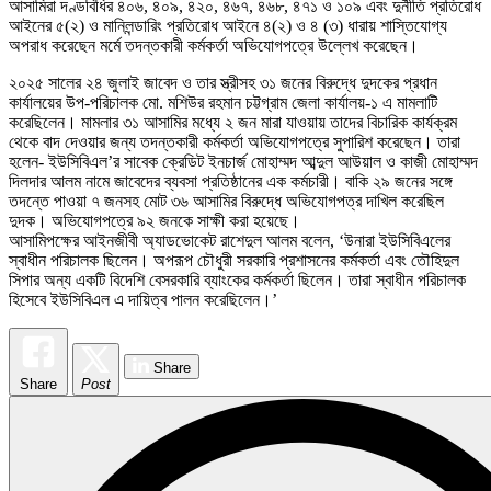
আসামিরা দণ্ডবিধির ৪০৬, ৪০৯, ৪২০, ৪৬৭, ৪৬৮, ৪৭১ ও ১০৯ এবং দুর্নীতি প্রতিরোধ
আইনের ৫(২) ও মানিলন্ডারিং প্রতিরোধ আইনে ৪(২) ও ৪ (৩) ধারায় শাস্তিযোগ্য
অপরাধ করেছেন মর্মে তদন্তকারী কর্মকর্তা অভিযোগপত্রে উল্লেখ করেছেন।
২০২৫ সালের ২৪ জুলাই জাবেদ ও তার স্ত্রীসহ ৩১ জনের বিরুদ্ধে দুদকের প্রধান
কার্যালয়ের উপ-পরিচালক মো. মশিউর রহমান চট্টগ্রাম জেলা কার্যালয়-১ এ মামলাটি
করেছিলেন। মামলার ৩১ আসামির মধ্যে ২ জন মারা যাওয়ায় তাদের বিচারিক কার্যক্রম
থেকে বাদ দেওয়ার জন্য তদন্তকারী কর্মকর্তা অভিযোগপত্রে সুপারিশ করেছেন। তারা
হলেন- ইউসিবিএল’র সাবেক ক্রেডিট ইনচার্জ মোহাম্মদ আব্দুল আউয়াল ও কাজী মোহাম্মদ
দিলদার আলম নামে জাবেদের ব্যবসা প্রতিষ্ঠানের এক কর্মচারী। বাকি ২৯ জনের সঙ্গে
তদন্তে পাওয়া ৭ জনসহ মোট ৩৬ আসামির বিরুদ্ধে অভিযোগপত্র দাখিল করেছিল
দুদক। অভিযোগপত্রে ৯২ জনকে সাক্ষী করা হয়েছে।
আসামিপক্ষের আইনজীবী অ্যাডভোকেট রাশেদুল আলম বলেন, ‘উনারা ইউসিবিএলের
স্বাধীন পরিচালক ছিলেন। অপরূপ চৌধুরী সরকারি প্রশাসনের কর্মকর্তা এবং তৌহিদুল
সিপার অন্য একটি বিদেশি বেসরকারি ব্যাংকের কর্মকর্তা ছিলেন। তারা স্বাধীন পরিচালক
হিসেবে ইউসিবিএল এ দায়িত্ব পালন করেছিলেন।’
Share
Share
Post