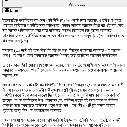
Whatsapp
Email
ইউনাইটেড কমার্শিয়াল ব্যাংকের (ইউসিবিএল) ২৫ কোটি টাকা আত্মসাৎ ও হুন্ডির মাধ্যমে
পাচারের অভিযোগে দুর্নীতি দমন কমিশনের (দুদক) মামলায় আত্মসমর্পণের পর ওই ব্যাংকের
দুই সাবেক পরিচালককে কারাগারে পাঠানোর আদেশ দিয়েছেন চট্টগ্রামের আদালত।
আসামিরা হলেন, ইউসিবিএল-এর সাবেক পরিচালক অপরূপ চৌধুরী (৬৫) ও তৌহিদ সিপার
রফিকুজ্জামান (৬৬)।
মঙ্গলবার (৩১ মার্চ) চট্টগ্রাম বিভাগীয় বিশেষ জজ মিজানুর রহমানের আদালত এই আদেশ
দেন। এর আগে একই আদালতে আত্মসমর্পণ করে তারা জামিনের আবেদন করেছিলেন।
দুদকের আইনজীবী মোকাররম হোসাইন বলেন, ‘মামলার দুই আসামি আজ আত্মসমর্পণ করলে
আদালত উভয়পক্ষের শুনানি শেষে জামিন আবেদন নামঞ্জুর করে তাদের কারাগারে পাঠানোর
আদেশ দেন।’
এর আগে গত ১১ মার্চ চট্টগ্রাম বিভাগীয় বিশেষ জজ মিজানুর রহমানের আদালতে আওয়ামী
লীগ সরকারের সাবেক ভূমিমন্ত্রী সাইফুজ্জামান চৌধুরী জাবেদসহ ৩৬ জনের বিরুদ্ধে
চার্জগঠন করে বিচার শুরুর আদেশ দিয়েছিলেন। গত ৫ জানুয়ারি মামলার তদন্ত কর্মকর্তা
দুদকের প্রধান কার্যালয়ের উপ-পরিচালক মো. মশিউর রহমান চট্টগ্রাম মহানগর সিনিয়র
স্পেশাল জজ আদালতে অভিযোগপত্র জমা দেন। আগামী ৫ এপ্রিল মামলা সাক্ষ্য
গ্রহণের জন্য দিন ধার্য করেছিলেন আদালত।
মামলার আসামিরা হলেন- সাবেক ভুমি মন্ত্রী সাইফুজ্জামান চৌধুরী জাবেদ (৫৬), তার স্ত্রী
ইউসিবিএল ব্যাংকের সাবেক চেয়ারম্যান রুকমীলা জামান (৪৬), সাবেক পরিচালক