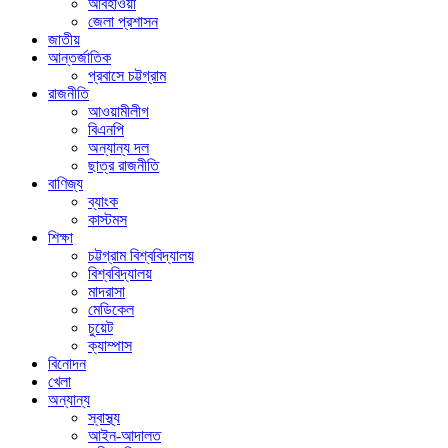
আবহাওয়া
জেলা প্রশাসন
জাতীয়
আন্তর্জাতিক
প্রবাসে চট্টগ্রাম
রাজনীতি
আওয়ামীলীগ
বিএনপি
অন্যান্য দল
ছাত্র রাজনীতি
বাণিজ্য
ব্যাংক
কাস্টমস
শিক্ষা
চট্টগ্রাম বিশ্ববিদ্যালয়
বিশ্ববিদ্যালয়
মাদরাসা
মেডিকেল
চুয়েট
ক্যাম্পাস
বিনোদন
খেলা
অন্যান্য
স্বাস্থ্য
আইন-আদালত