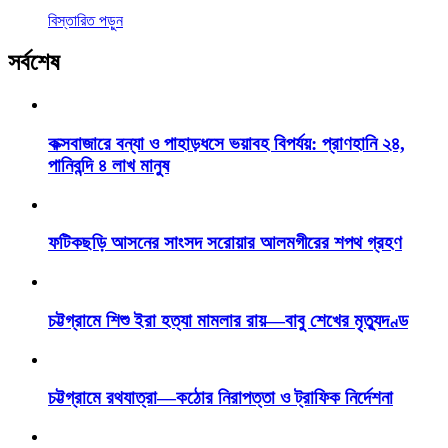
বিস্তারিত পড়ুন
সর্বশেষ
কক্সবাজারে বন্যা ও পাহাড়ধসে ভয়াবহ বিপর্যয়: প্রাণহানি ২৪,
পানিবন্দি ৪ লাখ মানুষ
ফটিকছড়ি আসনের সাংসদ সরোয়ার আলমগীরের শপথ গ্রহণ
চট্টগ্রামে শিশু ইরা হত্যা মামলার রায়—বাবু শেখের মৃত্যুদণ্ড
চট্টগ্রামে রথযাত্রা—কঠোর নিরাপত্তা ও ট্রাফিক নির্দেশনা