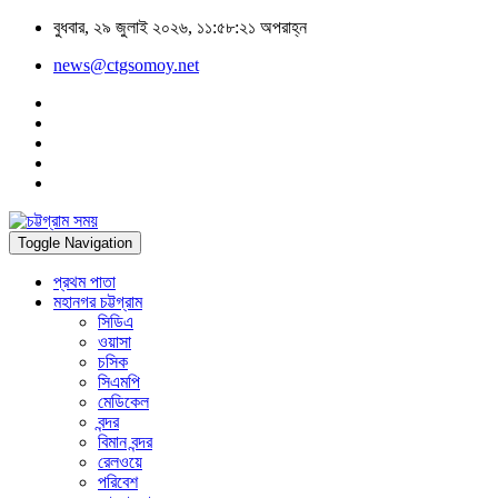
বুধবার, ২৯ জুলাই ২০২৬, ১১:৫৮:২১ অপরাহ্ন
news@ctgsomoy.net
Toggle Navigation
প্রথম পাতা
মহানগর চট্টগ্রাম
সিডিএ
ওয়াসা
চসিক
সিএমপি
মেডিকেল
বন্দর
বিমান বন্দর
রেলওয়ে
পরিবেশ