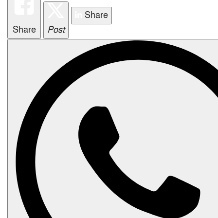
i
Share
o
n
Share
Post