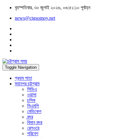
বৃহস্পতিবার, ৩০ জুলাই ২০২৬, ০৬:৫১:১০ পূর্বাহ্ন
news@ctgsomoy.net
Toggle Navigation
প্রথম পাতা
মহানগর চট্টগ্রাম
সিডিএ
ওয়াসা
চসিক
সিএমপি
মেডিকেল
বন্দর
বিমান বন্দর
রেলওয়ে
পরিবেশ