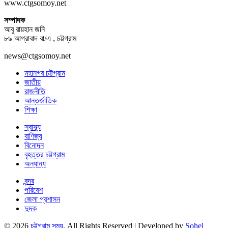
www.ctgsomoy.net
সম্পাদক
আবু রায়হান জনি
৮৯ আগ্রাবাদ বা/এ , চট্টগ্রাম
news@ctgsomoy.net
মহানগর চট্টগ্রাম
জাতীয়
রাজনীতি
আন্তর্জাতিক
শিক্ষা
স্বাস্থ্য
বাণিজ্য
বিনোদন
বৃহত্তর চট্টগ্রাম
অন্যান্য
বন্দর
পরিবেশ
জেলা প্রশাসন
দুদক
© 2026
চট্টগ্রাম সময়
. All Rights Reserved | Developed by
Sohel