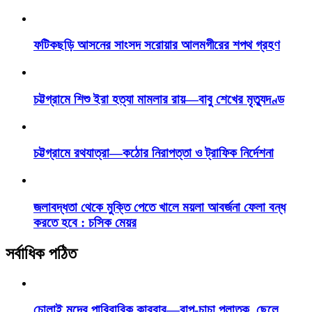
ফটিকছড়ি আসনের সাংসদ সরোয়ার আলমগীরের শপথ গ্রহণ
চট্টগ্রামে শিশু ইরা হত্যা মামলার রায়—বাবু শেখের মৃত্যুদণ্ড
চট্টগ্রামে রথযাত্রা—কঠোর নিরাপত্তা ও ট্রাফিক নির্দেশনা
জলাবদ্ধতা থেকে মুক্তি পেতে খালে ময়লা আবর্জনা ফেলা বন্ধ
করতে হবে : চসিক মেয়র
সর্বাধিক পঠিত
চোলাই মদের পারিবারিক কারবার—বাপ-চাচা পলাতক, ছেলে