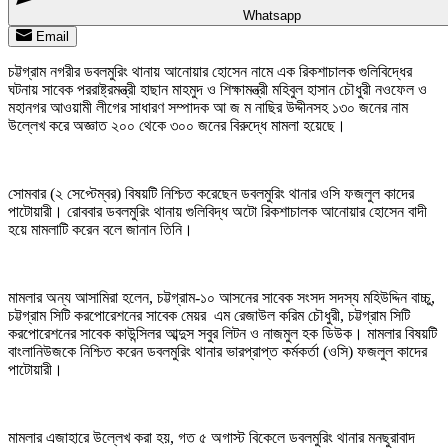
Whatsapp
Email
চট্টগ্রাম নগরীর ডবলমুরিং থানায় আনোয়ার হোসেন নামে এক রিকশাচালক গুলিবিদ্ধের
ঘটনায় সাবেক পররাষ্ট্রমন্ত্রী হাছান মাহমুদ ও শিক্ষামন্ত্রী মহিবুল হাসান চৌধুরী নওফেল ও
মহানগর আওয়ামী লীগের সাধারণ সম্পাদক আ জ ম নাছির উদ্দীনসহ ১৩০ জনের নাম
উল্লেখ করে অজ্ঞাত ২০০ থেকে ৩০০ জনের বিরুদ্ধে মামলা হয়েছে।
সোমবার (২ সেপ্টেম্বর) বিষয়টি নিশ্চিত করেছেন ডবলমুরিং থানার ওসি ফজলুল কাদের
পাটোয়ারী। রোববার ডবলমুরিং থানায় গুলিবিদ্ধ অটো রিকশাচালক আনোয়ার হোসেন বাদী
হয়ে মামলাটি করেন বলে জানান তিনি।
মামলার অন্য আসামিরা হলেন, চট্টগ্রাম-১০ আসনের সাবেক সংসদ সদস্য মহিউদ্দিন বাচ্চু,
চট্টগ্রাম সিটি করপোরেশনের সাবেক মেয়র এম রেজাউল করিম চৌধুরী, চট্টগ্রাম সিটি
করপোরেশনের সাবেক কাউন্সিলর আব্দুস সবুর লিটন ও নাজমুল হক ডিউক। মামলার বিষয়টি
বাংলানিউজকে নিশ্চিত করেন ডবলমুরিং থানার ভারপ্রাপ্ত কর্মকর্তা (ওসি) ফজলুল কাদের
পাটোয়ারী।
মামলার এজাহারে উল্লেখ করা হয়, গত ৫ অগাস্ট বিকেলে ডবলমুরিং থানার মনছুরাবাদ