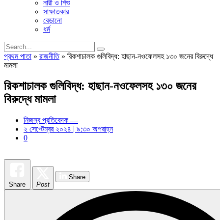
নারী ও শিশু
সাক্ষাতকার
বেড়ানো
ধর্ম
প্রথম পাতা
»
রাজনীতি
»
রিকশাচালক গুলিবিদ্ধ: হাছান-নওফেলসহ ১৩০ জনের বিরুদ্ধে
মামলা
রিকশাচালক গুলিবিদ্ধ: হাছান-নওফেলসহ ১৩০ জনের
বিরুদ্ধে মামলা
নিজস্ব প্রতিবেদক —
২ সেপ্টেম্বর ২০২৪ | ৯:৩০ অপরাহ্ন
0
Share
Share
Post