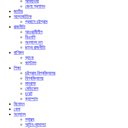
আবহাওয়া
জেলা প্রশাসন
জাতীয়
আন্তর্জাতিক
প্রবাসে চট্টগ্রাম
রাজনীতি
আওয়ামীলীগ
বিএনপি
অন্যান্য দল
ছাত্র রাজনীতি
বাণিজ্য
ব্যাংক
কাস্টমস
শিক্ষা
চট্টগ্রাম বিশ্ববিদ্যালয়
বিশ্ববিদ্যালয়
মাদরাসা
মেডিকেল
চুয়েট
ক্যাম্পাস
বিনোদন
খেলা
অন্যান্য
স্বাস্থ্য
আইন-আদালত