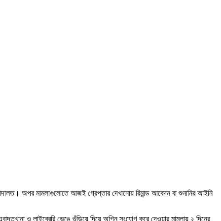
ন আদালত। অপর মামলাগুলোতে আজই গ্রেপ্তার দেখানোয় রিমান্ড আবেদন বা শুনানির আইনি
এবাদতখানা ও লাইব্রেরি ভেঙে গুঁড়িয়ে দিয়ে অগ্নি সংযোগ করে দেওয়ার মামলায় ২ দিনের