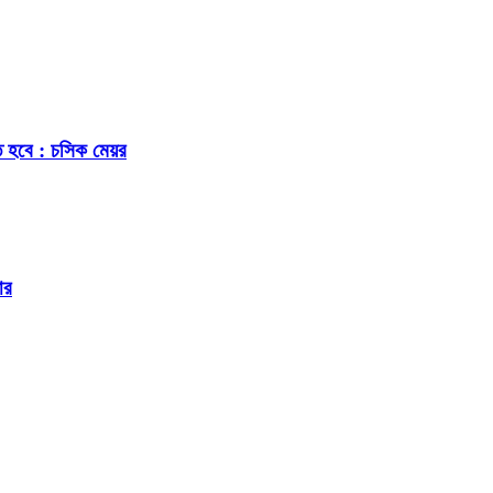
ে হবে : চসিক মেয়র
ার