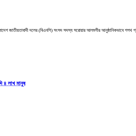
াংলাদেশ জাতীয়তাবাদী দলের (বিএনপি) সংসদ সদস্য সরোয়ার আলমগীর আনুষ্ঠানিকভাবে শপথ গ্র
দি ৪ লাখ মানুষ