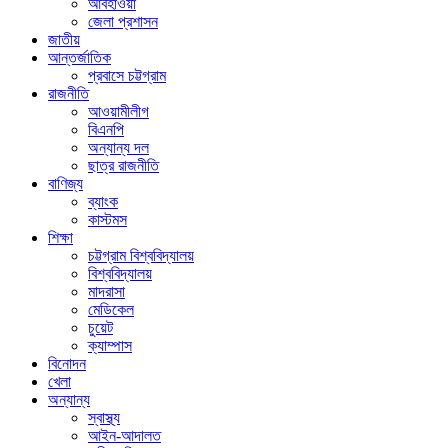
আবহাওয়া
জেলা প্রশাসন
জাতীয়
আন্তর্জাতিক
প্রবাসে চট্টগ্রাম
রাজনীতি
আওয়ামীলীগ
বিএনপি
অন্যান্য দল
ছাত্র রাজনীতি
বাণিজ্য
ব্যাংক
কাস্টমস
শিক্ষা
চট্টগ্রাম বিশ্ববিদ্যালয়
বিশ্ববিদ্যালয়
মাদরাসা
মেডিকেল
চুয়েট
ক্যাম্পাস
বিনোদন
খেলা
অন্যান্য
স্বাস্থ্য
আইন-আদালত