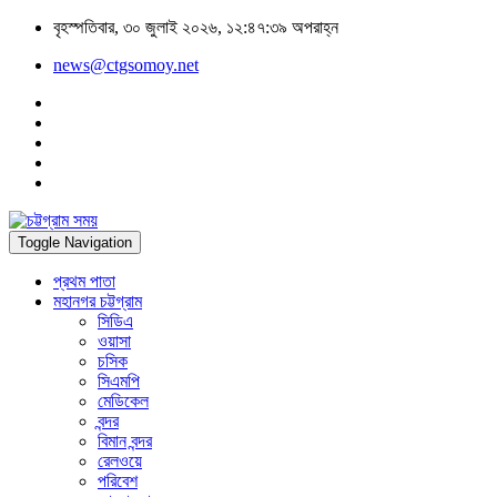
বৃহস্পতিবার, ৩০ জুলাই ২০২৬, ১২:৪৭:৩৯ অপরাহ্ন
news@ctgsomoy.net
Toggle Navigation
প্রথম পাতা
মহানগর চট্টগ্রাম
সিডিএ
ওয়াসা
চসিক
সিএমপি
মেডিকেল
বন্দর
বিমান বন্দর
রেলওয়ে
পরিবেশ