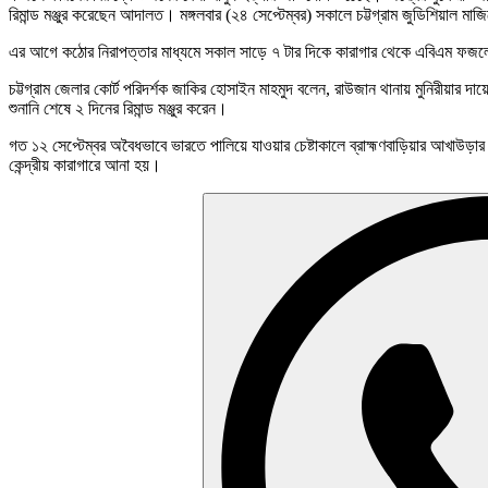
রিমান্ড মঞ্জুর করেছেন আদালত। মঙ্গলবার (২৪ সেপ্টেম্বর) সকালে চট্টগ্রাম জুডিশিয়াল মাজি
এর আগে কঠোর নিরাপত্তার মাধ্যমে সকাল সাড়ে ৭ টার দিকে কারাগার থেকে এবিএম ফজলে 
চট্টগ্রাম জেলার কোর্ট পরিদর্শক জাকির হোসাইন মাহমুদ বলেন, রাউজান থানায় মুনিরীয়
শুনানি শেষে ২ দিনের রিমান্ড মঞ্জুর করেন।
গত ১২ সেপ্টেম্বর অবৈধভাবে ভারতে পালিয়ে যাওয়ার চেষ্টাকালে ব্রাহ্মণবাড়িয়ার আখাউড়ার
কেন্দ্রীয় কারাগারে আনা হয়।