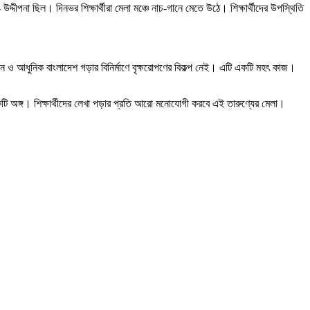
দ্দীপনা ছিল। দিনভর শিক্ষার্থীরা মেলা মঞ্চে নাচ-গানে মেতে উঠে। শিক্ষার্থীদের উপস্থিতি
নে ও আধুনিক বাংলাদেশ গড়ার বিনির্মাণে বৃক্ষরোপণের বিকল্প নেই। এটি একটি মহৎ কাজ।
 একটি অঙ্গ। শিক্ষার্থীদের লেখা পড়ার প্রতি আরো মনোযোগী করবে এই তারুণ্যের মেলা।