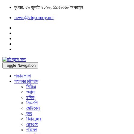
বুধবার, ২৯ জুলাই ২০২৬, ১১:৫৮:৩৮ অপরাহ্ন
news@ctgsomoy.net
Toggle Navigation
প্রথম পাতা
মহানগর চট্টগ্রাম
সিডিএ
ওয়াসা
চসিক
সিএমপি
মেডিকেল
বন্দর
বিমান বন্দর
রেলওয়ে
পরিবেশ