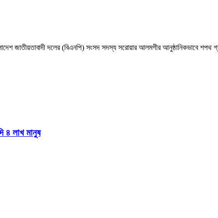
াংলাদেশ জাতীয়তাবাদী দলের (বিএনপি) সংসদ সদস্য সরোয়ার আলমগীর আনুষ্ঠানিকভাবে শপথ গ্র
দি ৪ লাখ মানুষ