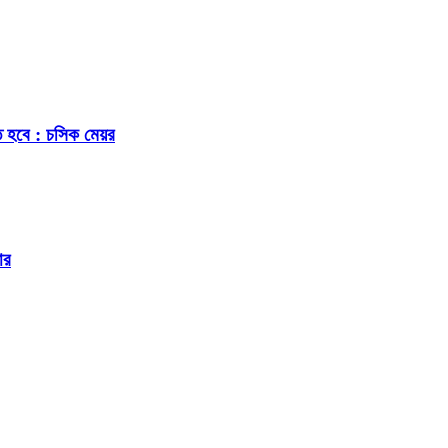
ে হবে : চসিক মেয়র
ার