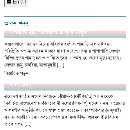
Email
আরও খবর
কক্সবাজারে বন্যা ও পাহাড়ধসে ভয়াবহ বিপর্যয়:
প্রাণহানি ২৪, পানিবন্দি ৪ লাখ মানুষ
কক্সবাজারে টানা ছয় দিনের অবিরাম বর্ষণ ও পাহাড়ি ঢলে সৃষ্ট বন্যা
পরিস্থিতি অত্যন্ত ভয়াবহ আকার ধারণ করেছে। বন্যার পাশাপাশি জেলার
বিভিন্ন স্থানে পাহাড়ধস ও পানিতে ডুবে এ পর্যন্ত ২৪ জনের মৃত্যু হয়েছে।
জেলার রামু, চকরিয়া, মাতামুহুরী […]
বিস্তারিত পড়ুন
ফটিকছড়ি আসনের সাংসদ সরোয়ার আলমগীরের
শপথ গ্রহণ
ত্রয়োদশ জাতীয় সংসদ নির্বাচনে চট্টগ্রাম-২ (ফটিকছড়ি) আসন থেকে
নির্বাচিত বাংলাদেশ জাতীয়তাবাদী দলের (বিএনপি) সংসদ সদস্য সরোয়ার
আলমগীর আনুষ্ঠানিকভাবে শপথ গ্রহণ করেছেন। বৃহস্পতিবার (৯ জুলাই)
সন্ধ্যায় জাতীয় সংসদ ভবনে স্পিকার হাফিজ উদ্দিন আহমদ বীর বিক্রম
তাকে শপথ […]