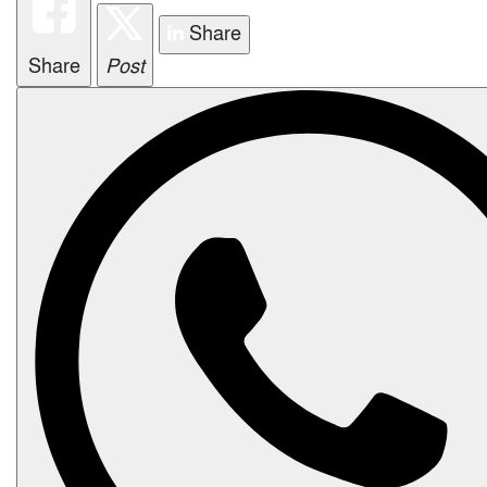
i
Share
o
n
Share
Post